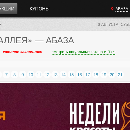
АКЦИИ
КУПОНЫ
АБАЗА
Я
8 АВГУСТА, СУБ
АЛЛЕЯ»
— АБАЗА
каталог закончился
смотреть актуальные каталоги (1)
7
8
9
10
11
12
13
14
15
16
17
18
19
20
21