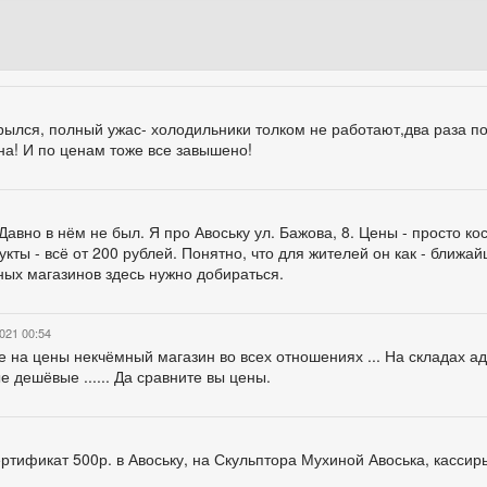
крылся, полный ужас- холодильники толком не работают,два раза п
на! И по ценам тоже все завышено!
Давно в нём не был. Я про Авоську ул. Бажова, 8. Цены - просто ко
кты - всё от 200 рублей. Понятно, что для жителей он как - ближа
ных магазинов здесь нужно добираться.
021 00:54
те на цены некчёмный магазин во всех отношениях ... На складах 
 дешёвые ...... Да сравните вы цены.
ертификат 500р. в Авоську, на Скульптора Мухиной Авоська, кассир