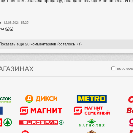
одят пешком. Указала продавцу, она даже взглядом не повела. И п
а
12.08.2021 15:25
ты 🤮🤮
Показать еще 20 комментариев (осталось 71)
МАГАЗИНАХ
ПО АЛФАВ