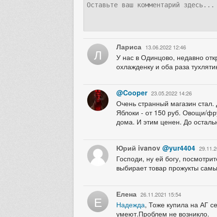
Лариса
13.06.2022 12:46
Л
У нас в Одинцово, недавно от
охлажденку и оба раза тухляти
@Cooper
23.05.2022 14:26
Очень странный магазин стал. 
Яблоки - от 150 руб. Овощи/фру
дома. И этим ценен. До осталь
Юрий ivanov
@yur4404
29.11.2
Господи, ну ей богу, посмотри
выбирает товар прожукты самые
Елена
26.11.2021 15:54
Е
Надежда
, Тоже купила на АГ с
умеют.Проблем не возникло.