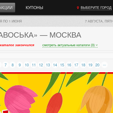
АКЦИИ
КУПОНЫ
ВЫБЕРИТЕ ГОРОД
АЯ ПО 1 ИЮНЯ
7 АВГУСТА, ПЯТ
АВОСЬКА»
— МОСКВА
каталог закончился
смотреть актуальные каталоги (3)
...
7
8
9
10
11
12
13
14
15
16
17
18
19
20