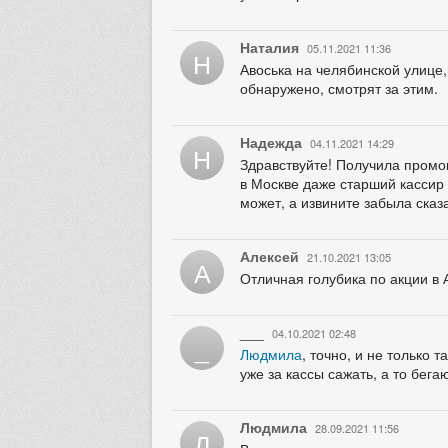
Наталия
05.11.2021 11:36
Н
Авоська на челябинской улице,
обнаружено, смотрят за этим.
Надежда
04.11.2021 14:29
Н
Здравствуйте! Получила промок
в Москве даже старший кассир 
может, а извините забыла сказ
Алексей
21.10.2021 13:05
А
Отличная голубика по акции в 
___
04.10.2021 02:48
_
Людмила
, точно, и не только
уже за кассы сажать, а то бега
Людмила
28.09.2021 11:56
Л