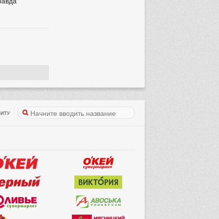
равда
ИТУ