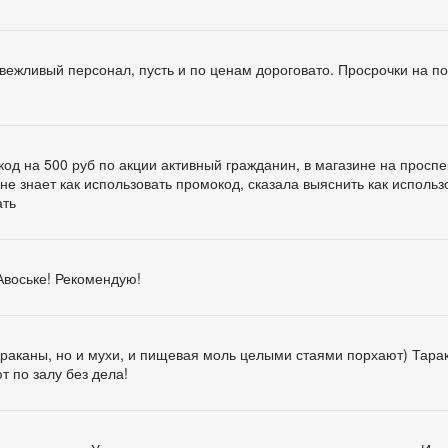
вежливый персонал, пусть и по ценам дороговато. Просрочки на по
од на 500 руб по акции активный гражданин, в магазине на проспе
не знает как использовать промокод, сказала выяснить как использ
ать
Авоське! Рекомендую!
 тараканы, но и мухи, и пищевая моль целыми стаями порхают) Тар
ют по залу без дела!