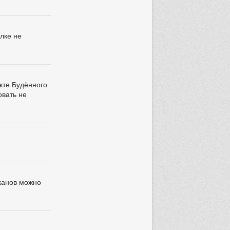
лке не
кте Будённого
овать не
аканов можно