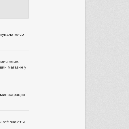
окупала мясо
смические.
йший магазин у
администрация
ы всё знают и