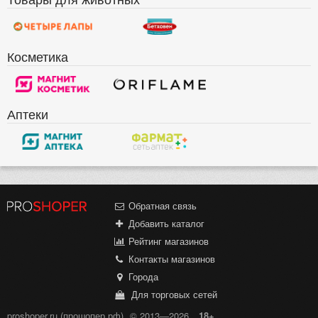
Косметика
Аптеки
Обратная связь
Добавить каталог
Рейтинг магазинов
Контакты магазинов
Города
Для торговых сетей
proshoper.ru (прошопер.рф)
© 2013—2026
18+