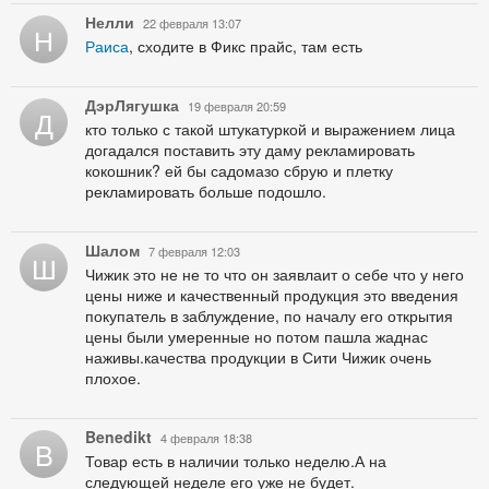
Нелли
22 февраля 13:07
Н
Раиса
, сходите в Фикс прайс, там есть
ДэрЛягушка
19 февраля 20:59
Д
кто только с такой штукатуркой и выражением лица
догадался поставить эту даму рекламировать
кокошник? ей бы садомазо сбрую и плетку
рекламировать больше подошло.
Шалом
7 февраля 12:03
Ш
Чижик это не не то что он заявлаит о себе что у него
цены ниже и качественный продукция это введения
покупатель в заблуждение, по началу его открытия
цены были умеренные но потом пашла жаднас
наживы.качества продукции в Сити Чижик очень
плохое.
Benedikt
4 февраля 18:38
B
Товар есть в наличии только неделю.А на
следующей неделе его уже не будет.