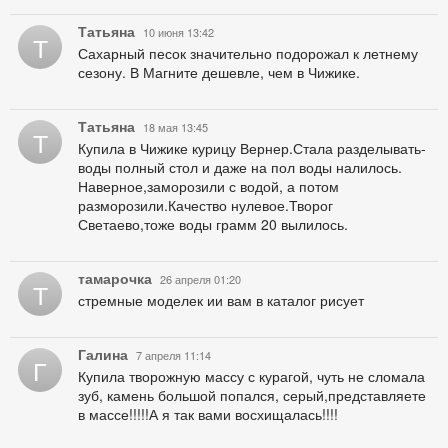
Татьяна
10 июня 13:42
Т
Сахарный песок значительно подорожал к летнему
сезону. В Магните дешевле, чем в Чижике.
Татьяна
18 мая 13:45
Т
Купила в Чижике курицу Вернер.Стала разделывать-
воды полный стол и даже на пол воды налилось.
Наверное,заморозили с водой, а потом
разморозили.Качество нулевое.Творог
Светаево,тоже воды грамм 20 вылилось.
тамарочка
26 апреля 01:20
Т
стремные моделек ии вам в каталог рисует
Галина
7 апреля 11:14
Г
Купила творожную массу с курагой, чуть не сломала
зуб, камень большой попался, серый,представляете
в массе!!!!!А я так вами восхищалась!!!!