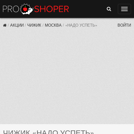
Поиск
Нави
/
АКЦИИ
/
ЧИЖИК
/
МОСКВА
/
«НАДО УСПЕТЬ»
ВОЙТИ
ЧИЖИК «НАДО УСПЕТЬ»