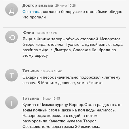
Доктор вязьма
29 июля 15:28
Д
Светлана
, согласен белорусские огонь были обидно
что пропали
Юлия
13 июня 14:25
Ю
Яйца в Чижике теперь обхожу стороной. Испортила
блюдо когда готовила. Тухлые, с жуткой вонью, когда
разбила яйцо. г. Дмитров, Спасская 6а, брала по
этому адресу
Татьяна
10 июня 13:42
Т
Сахарный песок значительно подорожал к летнему
сезону. В Магните дешевле, чем в Чижике.
Татьяна
18 мая 13:45
Т
Купила в Чижике курицу Вернер.Стала разделывать-
воды полный стол и даже на пол воды налилось.
Наверное,заморозили с водой, а потом
разморозили.Качество нулевое.Творог
Светаево,тоже воды грамм 20 вылилось.