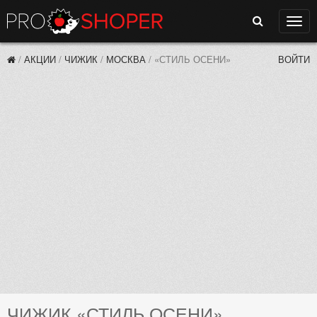
Поиск
Нави
/
АКЦИИ
/
ЧИЖИК
/
МОСКВА
/
«СТИЛЬ ОСЕНИ»
ВОЙТИ
ЧИЖИК «СТИЛЬ ОСЕНИ»