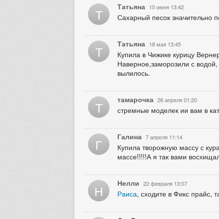
Татьяна
10 июня 13:42
Т
Сахарный песок значительно п
Татьяна
18 мая 13:45
Т
Купила в Чижике курицу Верне
Наверное,заморозили с водой,
вылилось.
тамарочка
26 апреля 01:20
Т
стремные моделек ии вам в кат
Галина
7 апреля 11:14
Г
Купила творожную массу с кура
массе!!!!!А я так вами восхищал
Нелли
22 февраля 13:07
Н
Раиса
, сходите в Фикс прайс, т