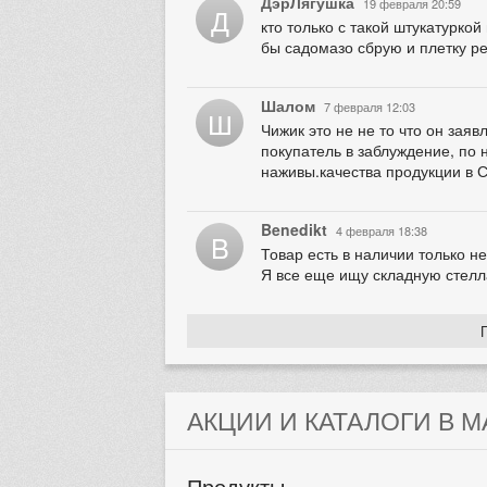
ДэрЛягушка
19 февраля 20:59
Д
кто только с такой штукатурко
бы садомазо сбрую и плетку р
Шалом
7 февраля 12:03
Ш
Чижик это не не то что он заяв
покупатель в заблуждение, по
наживы.качества продукции в С
Benedikt
4 февраля 18:38
B
Товар есть в наличии только н
Я все еще ищу складную стелла
АКЦИИ И КАТАЛОГИ В 
Продукты