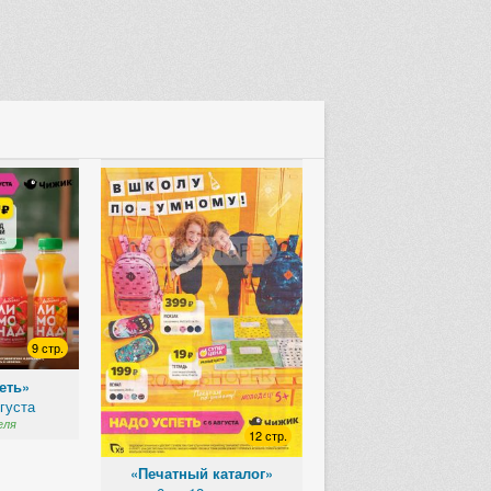
9 стр.
еть»
вгуста
еля
12 стр.
«Печатный каталог»