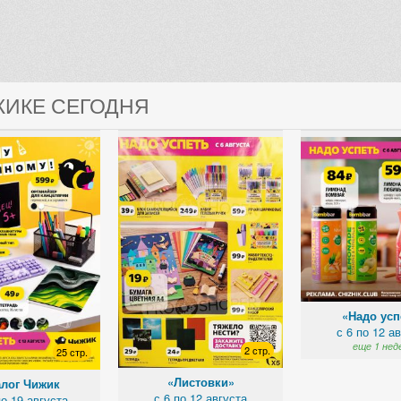
ЖИКЕ СЕГОДНЯ
«Надо усп
с 6 по 12 а
еще 1 нед
2 стр.
25 стр.
«Листовки»
алог Чижик
с 6 по 12 августа
по 19 августа