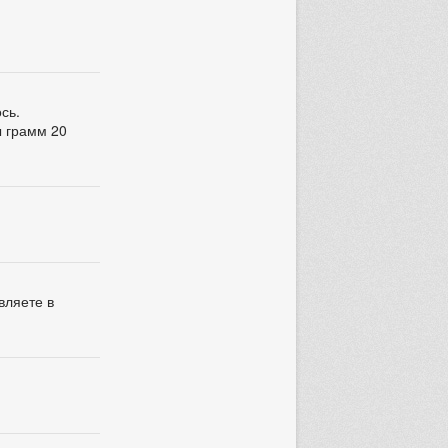
сь.
ы грамм 20
вляете в