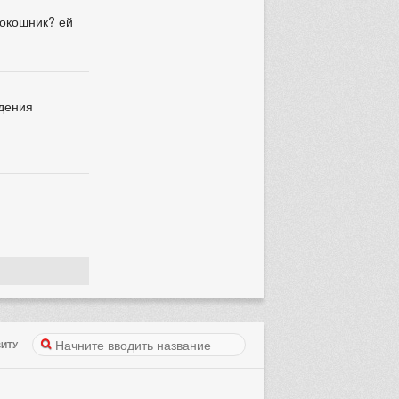
кокошник? ей
едения
ИТУ