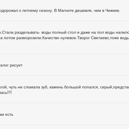
одорожал к летнему сезону. В Магните дешевле, чем в Чижике.
р.Стала разделывать- воды полный стол и даже на пол воды налило
 а потом разморозили.Качество нулевое.Творог Светаево,тоже вод
алог рисует
гой, чуть не сломала зуб, камень большой попался, серый,предста
ась!!!!
ам есть