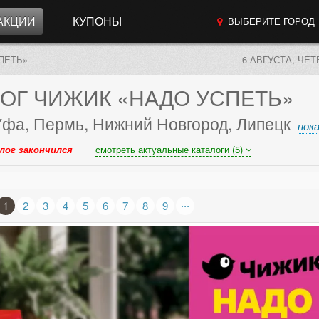
АКЦИИ
КУПОНЫ
ВЫБЕРИТЕ ГОРОД
ПЕТЬ»
6 АВГУСТА, ЧЕТ
ОГ
ЧИЖИК «НАДО УСПЕТЬ»
Уфа, Пермь, Нижний Новгород, Липецк
пок
лог закончился
смотреть актуальные каталоги (5)
...
1
2
3
4
5
6
7
8
9