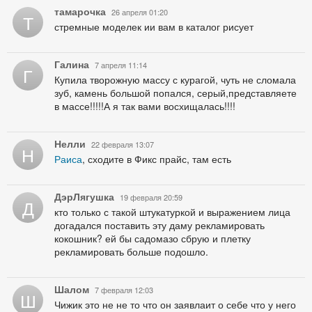
тамарочка
26 апреля 01:20
Т
стремные моделек ии вам в каталог рисует
Галина
7 апреля 11:14
Г
Купила творожную массу с курагой, чуть не сломала
зуб, камень большой попался, серый,представляете
в массе!!!!!А я так вами восхищалась!!!!
Нелли
22 февраля 13:07
Н
Раиса
, сходите в Фикс прайс, там есть
ДэрЛягушка
19 февраля 20:59
Д
кто только с такой штукатуркой и выражением лица
догадался поставить эту даму рекламировать
кокошник? ей бы садомазо сбрую и плетку
рекламировать больше подошло.
Шалом
7 февраля 12:03
Ш
Чижик это не не то что он заявлаит о себе что у него