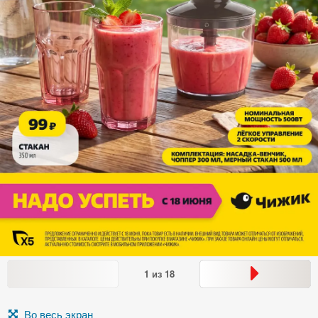
1
из
18
Во весь экран