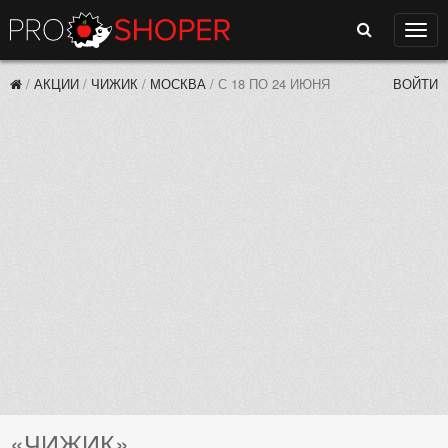
Поиск
Нави
/
АКЦИИ
/
ЧИЖИК
/
МОСКВА
/
С 18 ПО 24 ИЮНЯ
ВОЙТИ
«ЧИЖИК»