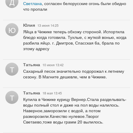
Д
Светлана
, согласен белорусские огонь были обидно
что пропали
Юлия
13 июня 14:25
Ю
Яйца в Чижике теперь обхожу стороной. Испортила
блюдо когда готовила. Тухлые, с жуткой вонью, когда
разбила яйцо. г. Дмитров, Спасская 6а, брала по
этому адресу
Татьяна
10 июня 13:42
Т
Сахарный песок значительно подорожал к летнему
сезону. В Магните дешевле, чем в Чижике.
Татьяна
18 мая 13:45
Т
Купила в Чижике курицу Вернер.Стала разделывать-
воды полный стол и даже на пол воды налилось.
Наверное,заморозили с водой, а потом
разморозили.Качество нулевое.Творог
Светаево,тоже воды грамм 20 вылилось.