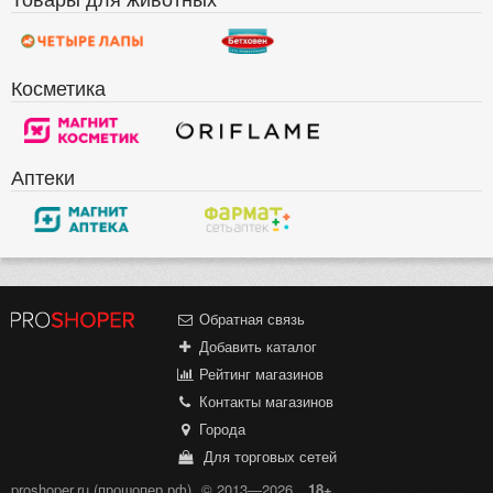
Косметика
Аптеки
Обратная связь
Добавить каталог
Рейтинг магазинов
Контакты магазинов
Города
Для торговых сетей
proshoper.ru (прошопер.рф)
© 2013—2026
18+