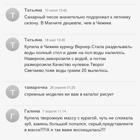
Татьяна
10 июня 13:42
Т
Сахарный песок значительно подорожал к летнему
сезону. В Магните дешевле, чем в Чижике.
Татьяна
18 мая 13:45
Т
Купила в Чижике курицу Вернер.Стала разделывать-
воды полный стол и даже на пол воды налилось.
Наверное,заморозили с водой, а потом
разморозили.Качество нулевое.Творог
Светаево,тоже воды грамм 20 вылилось.
тамарочка
26 апреля 01:20
Т
стремные моделек ии вам в каталог рисует
Галина
7 апреля 11:14
Г
Купила творожную массу с курагой, чуть не сломала
зуб, камень большой попался, серый,представляете
в массе!!!!!А я так вами восхищалась!!!!