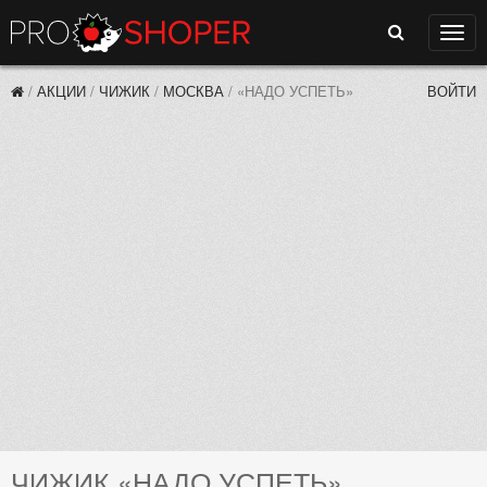
Поиск
Нави
/
АКЦИИ
/
ЧИЖИК
/
МОСКВА
/
«НАДО УСПЕТЬ»
ВОЙТИ
ЧИЖИК «НАДО УСПЕТЬ»