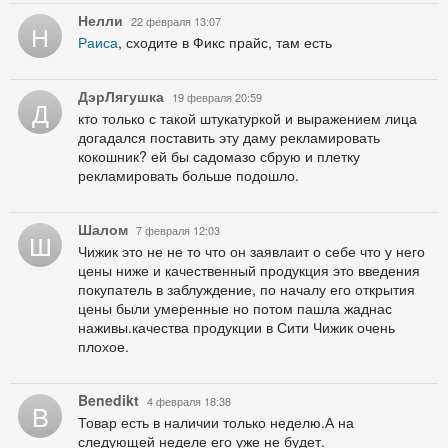
Нелли
22 февраля 13:07
Н
Раиса
, сходите в Фикс прайс, там есть
ДэрЛягушка
19 февраля 20:59
Д
кто только с такой штукатуркой и выражением лица
догадался поставить эту даму рекламировать
кокошник? ей бы садомазо сбрую и плетку
рекламировать больше подошло.
Шалом
7 февраля 12:03
Ш
Чижик это не не то что он заявлаит о себе что у него
цены ниже и качественный продукция это введения
покупатель в заблуждение, по началу его открытия
цены были умеренные но потом пашла жаднас
наживы.качества продукции в Сити Чижик очень
плохое.
Benedikt
4 февраля 18:38
B
Товар есть в наличии только неделю.А на
следующей неделе его уже не будет.