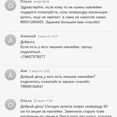
Ольга
вчера 02:46
О
Здравствуйте, если кому то не нужны наклейки-
подарите пожалуйста, хочу сковородку маленькую
купить, еще не хватает, а сама не накоплю никак.
89031260453. Заранее большое вам спасибо!
Алексей
3 августа 12:31
А
Доброго.
Если есть у кого лишние наклейки, прошу
поделиться.
+79607378277
Аня
2 августа 13:22
А
Добрый день,у кого есть лишние наклейки?
поделитесь пожалуйста заране спасибо
79999154041
Ольга
30 июля 17:29
О
Добрый день! Сегодня купила новую сковороду 20
см по акции за наклейки. Заменила старую тоже
купленную по акции в Дикси пару лет назад, которая