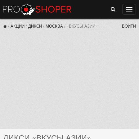
Поиск
Нави
/
АКЦИИ
/
ДИКСИ
/
МОСКВА
/
«ВКУСЫ АЗИИ»
ВОЙТИ
ДИКСИ «ВКУСЫ АЗИИ»