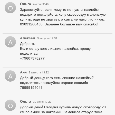
Ольга
вчера 02:46
О
Здравствуйте, если кому то не нужны наклейки-
подарите пожалуйста, хочу сковородку маленькую
купить, еще не хватает, а сама не накоплю никак.
89031260453. Заранее большое вам спасибо!
Алексей
3 августа 12:31
А
Доброго.
Если есть у кого лишние наклейки, прошу
поделиться.
+79607378277
Аня
2 августа 13:22
А
Добрый день,у кого есть лишние наклейки?
поделитесь пожалуйста заране спасибо
79999154041
Ольга
30 июля 17:29
О
Добрый день! Сегодня купила новую сковороду 20
см по акции за наклейки. Заменила старую тоже