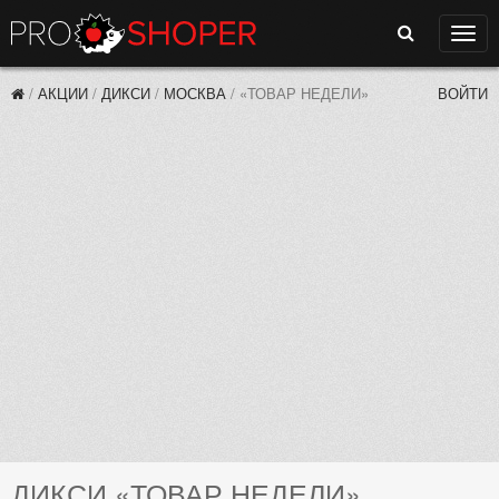
Поиск
Нави
/
АКЦИИ
/
ДИКСИ
/
МОСКВА
/
«ТОВАР НЕДЕЛИ»
ВОЙТИ
ДИКСИ «ТОВАР НЕДЕЛИ»