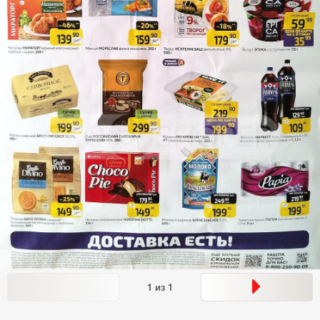
1
из
1