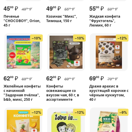
45
₽
49
₽
55
₽
00
00
00
49
₽
55
₽
59
₽
50
00
00
Печенье
Козинак "Микс",
Жидкая конфета
"CHOCOBOY", Orion,
Тимоша, 150 г
"Фруктогель",
45 г
Люмик, 60 г
–10%
–10%
–12%
62
₽
62
₽
69
₽
00
00
00
69
₽
69
₽
79
₽
00
00
00
Желейные конфеты
Конфеты
Драже арахис в
с начинкой
освежающие со
хрустящей корочке с
"Задорная пчёлка",
вкусом чая, 60 г, в
чёрным кунжутом,
b&b, микс, 250 г
ассортименте
40 г
–12%
–12%
–9%