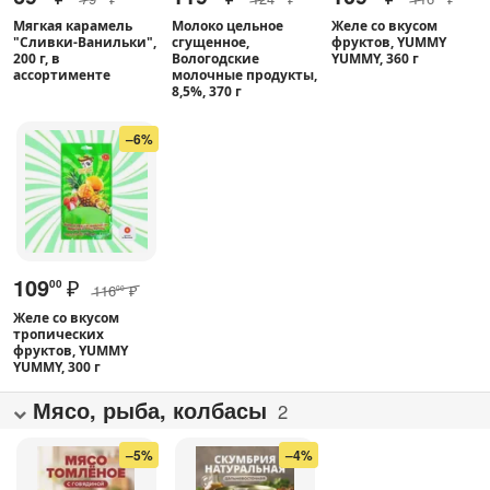
Мягкая карамель
Молоко цельное
Желе со вкусом
"Сливки-Ванильки",
сгущенное,
фруктов, YUMMY
200 г, в
Вологодские
YUMMY, 360 г
ассортименте
молочные продукты,
8,5%, 370 г
–6%
109
₽
00
116
₽
00
Желе со вкусом
тропических
фруктов, YUMMY
YUMMY, 300 г
Мясо, рыба, колбасы
2
–5%
–4%