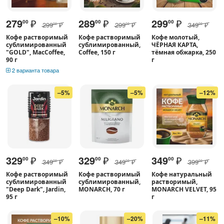
279
₽
289
₽
299
₽
00
00
00
299
₽
299
₽
349
₽
00
00
00
Кофе растворимый
Кофе растворимый
Кофе молотый,
сублимированный
сублимированный,
ЧЁРНАЯ КАРТА,
"GOLD", MacCoffee,
Coffee, 150 г
тёмная обжарка, 250
90 г
г
2 варианта товара
–5%
–5%
–12%
329
₽
329
₽
349
₽
00
00
00
349
₽
349
₽
399
₽
00
00
00
Кофе растворимый
Кофе растворимый
Кофе натуральный
сублимированный
сублимированный,
растворимый,
"Deep Dark", Jardin,
MONARCH, 70 г
MONARCH VELVET, 95
95 г
г
–10%
–20%
–11%