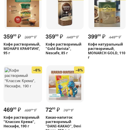
359
₽
359
₽
399
₽
00
00
00
399
₽
449
₽
449
₽
00
00
00
Кофе растворимый,
Кофе растворимый
Кофе натуральный
МОНАРХ КРАФТИНГ,
"Gold Barista",
растворимый,
95 г
Nescafe, 85 г
MONARCH GOLD, 110
г
–6%
–8%
469
₽
72
₽
00
00
499
₽
79
₽
00
00
Кофе растворимый
Какао-напиток
"Классик Крема",
растворимый
Нескафе, 190 г
"DANI-KAKAO", Devi