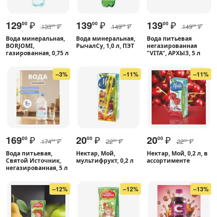
129
₽
139
₽
139
₽
00
00
00
133
₽
149
₽
149
₽
00
00
00
Вода минеральная,
Вода минеральная,
Вода питьевая
BORJOMI,
РычалСу, 1,0 л, ПЭТ
негазированная
газированная, 0,75 л
"VITA", АРХЫЗ, 5 л
–3%
–11%
–11%
169
₽
20
₽
20
₽
00
00
00
174
₽
22
₽
22
₽
50
60
60
Вода питьевая,
Нектар, Мой,
Нектар, Мой, 0,2 л, в
Святой Источник,
мультифрукт, 0,2 л
ассортименте
негазированная, 5 л
–12%
–12%
–13%