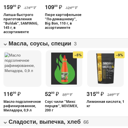
159
₽
109
₽
00
00
174
₽
124
₽
50
00
Лапша быстрого
Пюре картофельное
приготовления
"По-домашнему",
"Buldak", SAMYANG,
Big Bon, 110 г, в
145 г, в
ассортименте
ассортименте
Масла, соусы, специи
3
–5%
–9%
116
₽
52
₽
315
₽
00
00
00
55
₽
349
₽
00
00
Масло подсолнечное
Соус чили "Микс
Лимонная кислота, 1
рафинированное,
перцев", MIVIMEX,
кг
Миладора, 0,9 л
200 г
Сладости, выпечка, хлеб
66