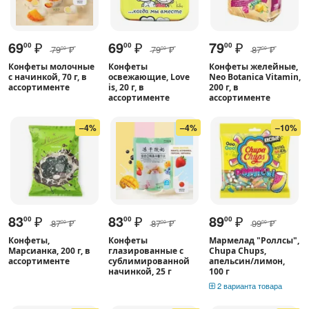
69
₽
69
₽
79
₽
00
00
00
79
₽
79
₽
87
₽
00
00
00
Конфеты молочные
Конфеты
Конфеты желейные,
с начинкой, 70 г, в
освежающие, Love
Neo Botanica Vitamin,
ассортименте
is, 20 г, в
200 г, в
ассортименте
ассортименте
–4%
–4%
–10%
83
₽
83
₽
89
₽
00
00
00
87
₽
87
₽
99
₽
00
00
00
Конфеты,
Конфеты
Мармелад "Роллсы",
Марсианка, 200 г, в
глазированные с
Chupa Chups,
ассортименте
сублимированной
апельсин/лимон,
начинкой, 25 г
100 г
2 варианта товара