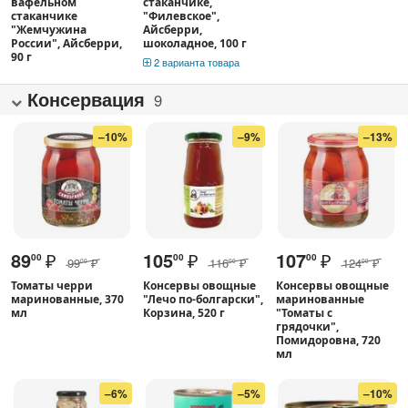
вафельном
стаканчике,
стаканчике
"Филевское",
"Жемчужина
Айсберри,
России", Айсберри,
шоколадное, 100 г
90 г
2 варианта товара
Консервация
9
–10%
–9%
–13%
89
₽
105
₽
107
₽
00
00
00
99
₽
116
₽
124
₽
00
00
00
Томаты черри
Консервы овощные
Консервы овощные
маринованные, 370
"Лечо по-болгарски",
маринованные
мл
Корзина, 520 г
"Томаты с
грядочки",
Помидоровна, 720
мл
–6%
–5%
–10%