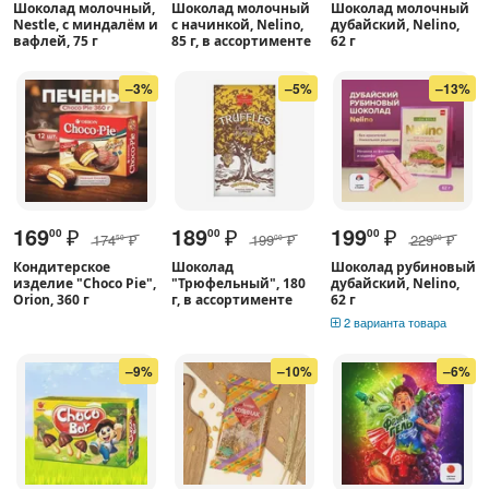
Шоколад молочный,
Шоколад молочный
Шоколад молочный
Nestle, с миндалём и
с начинкой, Nelino,
дубайский, Nelino,
вафлей, 75 г
85 г, в ассортименте
62 г
–3%
–5%
–13%
169
₽
189
₽
199
₽
00
00
00
174
₽
199
₽
229
₽
50
00
00
Кондитерское
Шоколад
Шоколад рубиновый
изделие "Choco Pie",
"Трюфельный", 180
дубайский, Nelino,
Orion, 360 г
г, в ассортименте
62 г
2 варианта товара
–9%
–10%
–6%