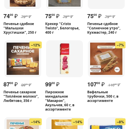
74
₽
75
₽
75
₽
00
00
00
79
₽
79
₽
79
₽
00
00
00
Печенье сдобное
Крекер "Cristo
Печенье сдобное
"Малышки
Twisto", Белогорье,
"Солнечное утро",
Хрустишки", 250 г
400 г
Кухмастер, 240 г
–12%
–7%
87
₽
99
₽
107
₽
00
00
00
99
₽
116
₽
00
00
Печенье сахарное
Пирожное
Вафельные
"Топлёное молоко",
миндальное
трубочки, 500 г, в
Любятово, 356 г
"Макарон",
ассортименте
Акульчев, 60 г, в
ассортименте
–14%
–14%
–8%