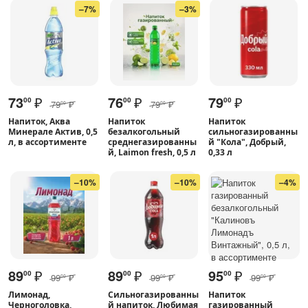
–7%
–3%
73
₽
76
₽
79
₽
00
00
00
79
₽
79
₽
00
00
Напиток, Аква
Напиток
Напиток
Минерале Актив, 0,5
безалкогольный
сильногазированны
л, в ассортименте
среднегазированны
й "Кола", Добрый,
й, Laimon fresh, 0,5 л
0,33 л
–10%
–10%
–4%
89
₽
89
₽
95
₽
00
00
00
99
₽
99
₽
99
₽
00
00
00
Лимонад,
Сильногазированны
Напиток
Черноголовка,
й напиток, Любимая
газированный