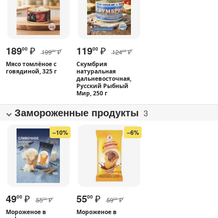
189
₽
119
₽
00
00
199
₽
124
₽
00
00
Мясо томлёное с
Скумбрия
говядиной, 325 г
натуральная
дальневосточная,
Русский Рыбный
Мир, 250 г
Замороженные продукты
3
–10%
–6%
49
₽
55
₽
00
00
55
₽
59
₽
00
00
Мороженое в
Мороженое в