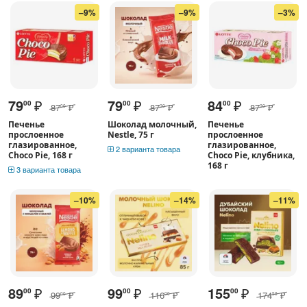
–9%
–9%
–3%
79
₽
79
₽
84
₽
00
00
00
87
₽
87
₽
87
₽
00
00
00
Печенье
Шоколад молочный,
Печенье
прослоенное
Nestle, 75 г
прослоенное
глазированное,
глазированное,
2 варианта товара
Choco Pie, 168 г
Choco Pie, клубника,
168 г
3 варианта товара
–10%
–14%
–11%
89
₽
99
₽
155
₽
00
00
00
99
₽
116
₽
174
₽
00
00
50