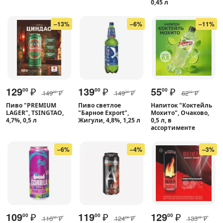
0,45 л
–13%
–6%
–11%
129
₽
139
₽
55
₽
00
00
00
149
₽
149
₽
62
₽
00
00
00
Пиво "PREMIUM
Пиво светлое
Напиток "Коктейль
LAGER", TSINGTAO,
"Барное Export",
Мохито", Очаково,
4,7%, 0,5 л
Жигули, 4,8%, 1,25 л
0,5 л, в
ассортименте
–6%
–4%
–3%
109
₽
119
₽
129
₽
00
00
00
116
₽
124
₽
133
₽
00
00
00