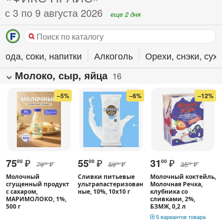
с 3 по 9 августа 2026
еще 2 дня
Вода, соки, напитки
Алкоголь
Орехи, снэки, су
Молоко, сыр, яйца
16
–5%
–6%
–12%
75
₽
55
₽
31
₽
00
00
00
79
₽
59
₽
35
₽
00
00
50
Молочный
Сливки питьевые
Молочный коктейль,
сгущенный продукт
ультрапастеризован
Молочная Речка,
с сахаром,
ные, 10%, 10х10 г
клубника со
МАРИМОЛОКО, 1%,
сливками, 2%,
500 г
БЗМЖ, 0,2 л
5 вариантов товара