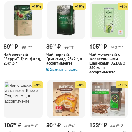
–10%
–10%
–9%
89
₽
89
₽
105
₽
00
00
00
99
₽
99
₽
116
₽
00
00
00
Чай зелёный
Чай чёрный,
Чай молочный с
"Берри", Гринфилд,
Гринфилд, 25х2 г, в
жевательными
25х1,5 г
ассортименте
шариками, AZIANO,
250 мл, в
2 варианта товара
ассортименте
–9%
–3%
–10%
105
₽
80
₽
133
₽
00
00
00
116
₽
83
₽
149
₽
00
00
00