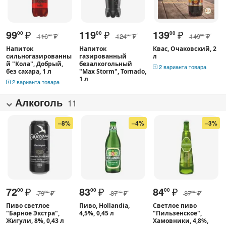
99
₽
119
₽
139
₽
00
00
00
116
₽
124
₽
149
₽
00
00
00
Напиток
Напиток
Квас, Очаковский, 2
сильногазированны
газированный
л
й "Кола", Добрый,
безалкогольный
2 варианта товара
без сахара, 1 л
"Max Storm", Tornado,
1 л
2 варианта товара
Алкоголь
11
–8%
–4%
–3%
72
₽
83
₽
84
₽
00
00
00
79
₽
87
₽
87
₽
00
00
00
Пиво светлое
Пиво, Hollandia,
Светлое пиво
"Барное Экстра",
4,5%, 0,45 л
"Пильзенское",
Жигули, 8%, 0,43 л
Хамовники, 4,8%,