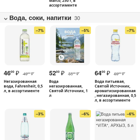
Marco, 250 г, в
ассортименте
Вода, соки, напитки
30
–7%
–5%
–7%
46
₽
52
₽
64
₽
00
00
00
49
₽
55
₽
69
₽
50
00
00
Негазированная
Вода
Вода питьевая,
вода, Fahrenheit, 0,5
негазированная,
Святой Источник,
л, в ассортименте
Святой Источник, 1
ароматизированная
л
, негазированная, 0,5
л, в ассортименте
–3%
–6%
–6%