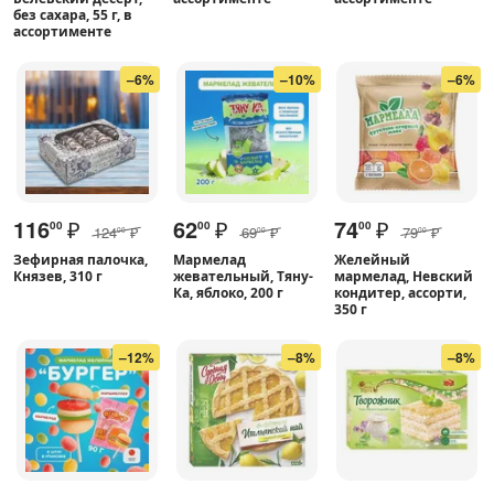
без сахара, 55 г, в
ассортименте
–6%
–10%
–6%
116
₽
62
₽
74
₽
00
00
00
124
₽
69
₽
79
₽
00
00
00
Зефирная палочка,
Мармелад
Желейный
Князев, 310 г
жевательный, Тяну-
мармелад, Невский
Ка, яблоко, 200 г
кондитер, ассорти,
350 г
–12%
–8%
–8%