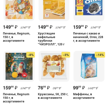
149
₽
149
₽
159
₽
00
00
00
174
₽
174
₽
174
₽
50
50
50
Печенье, Regnum,
Хрустящие
Печенье с какао и
150 г, в
вафельные
начинкой, Oreo, 228
ассортименте
трубочки
г, в ассортименте
"ЧИЗРОЛЛ", 120 г
–8%
–3%
–14%
159
₽
76
₽
99
₽
00
00
00
174
₽
79
₽
116
₽
50
00
00
Печенье, Regnum
Круассаны, SK, 250 г,
Маффины, в
150 г, в
в ассортименте
ассортименте
ассортименте