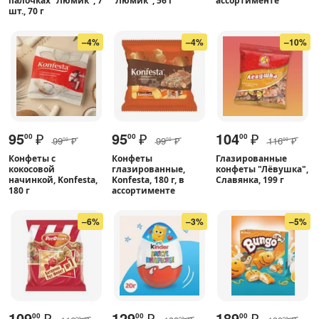
палочках "Люмик", 7
"Люмик", 56 г
ассортименте
шт., 70 г
–4%
–4%
–10%
95
₽
95
₽
104
₽
00
00
00
99
₽
99
₽
116
₽
00
00
00
Конфеты с
Конфеты
Глазированные
кокосовой
глазированные,
конфеты "Лёвушка",
начинкой, Konfesta,
Konfesta, 180 г, в
Славянка, 199 г
180 г
ассортименте
–6%
–3%
–5%
109
₽
129
₽
189
₽
00
00
00
00
00
00