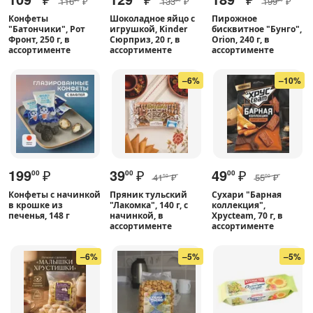
116
₽
133
₽
199
₽
Конфеты
Шоколадное яйцо с
Пирожное
"Батончики", Рот
игрушкой, Kinder
бисквитное "Бунго",
Фронт, 250 г, в
Сюрприз, 20 г, в
Orion, 240 г, в
ассортименте
ассортименте
ассортименте
–6%
–10%
199
₽
39
₽
49
₽
00
00
00
41
₽
55
₽
50
00
Конфеты с начинкой
Пряник тульский
Сухари "Барная
в крошке из
"Лакомка", 140 г, с
коллекция",
печенья, 148 г
начинкой, в
Хрусteam, 70 г, в
ассортименте
ассортименте
–6%
–5%
–5%