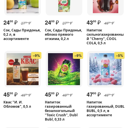
24
₽
24
₽
43
₽
00
00
00
27
₽
27
₽
49
₽
50
50
50
Сок, Сады Придонья,
Сок, Сады Придонья,
Напиток
0,2 л, в
яблоко прямого
сильногазированны
ассортименте
отжима, 0,2 л
й "Cherry", COOL
COLA, 0,5 л
–9%
–9%
–5%
45
₽
45
₽
47
₽
00
00
00
49
₽
49
₽
49
₽
50
50
50
Квас "И. И.
Напиток
Напиток
Обломов", 0,5 л
газированный
газированный, DUBL
безалкогольный
BUBL, 0,5 л, в
"Toxic Crush", Dubl
ассортименте
Bubl, 0,33 л