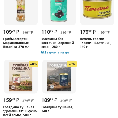
109
₽
110
₽
179
₽
00
00
00
116
₽
116
₽
199
₽
00
00
00
Грибы ассорти
Маслины без
Печень трески
маринованные,
косточки, Хороший
"Хозяин Балтики",
Botanica, 370 мл
сезон, 280 г
140 г
2 варианта товара
–8%
–5%
159
₽
189
₽
00
00
174
₽
199
₽
50
00
Говядина тушёная
Говядина тушеная,
"Домашняя", Вкусно
340 г
всей семье, 500 г