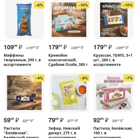
–6%
–10%
–10%
109
₽
179
₽
179
₽
00
00
00
116
₽
199
₽
199
₽
00
00
00
Маффины
Кремобон
Круассан, 7DAYS, 3+1
творожные, 290 г, в
классический,
шт., 260 г, в
ассортименте
Сдобная Особа, 380 г
ассортименте
–4%
–9%
–7%
59
₽
79
₽
92
₽
00
00
00
62
₽
87
₽
99
₽
00
00
00
Пастила
Зефир, Невский
Пастила, Белёвская,
"Белёвская",
десерт, 275 г, в
100 г, в
Белёвский десерт,
ассортименте
ассортименте