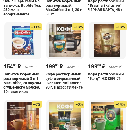
Чай с шариками из
Напиток кофейный
Кофе растворимый
тапиоки, Bubble Tea,
растворимый,
"Brasilia Exclusive",
250 мл, в
MacCoffee, 3 в 1, 20 г,
ЧЁРНАЯ КАРТА, 48 г
ассортименте
5 шт.
–11%
–13%
–13%
154
₽
199
₽
199
₽
00
00
00
174
₽
229
₽
229
₽
50
00
00
Напиток кофейный
Кофе растворимый
Кофе растворимый
растворимый 3 в 1,
сублимированный
"Голд", ЖОКЕЙ, 75 г
MacCoffee, со вкусом
"Senator Parliament",
сгущённого молока,
90 г, в ассортименте
10 пакетиков
–6%
–3%
–14%