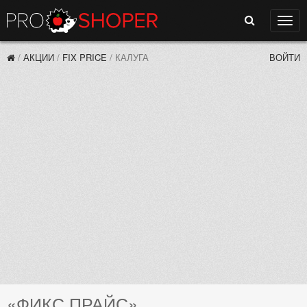
Поиск
Нави
/
АКЦИИ
/
FIX PRICE
/
КАЛУГА
ВОЙТИ
«ФИКС ПРАЙС»