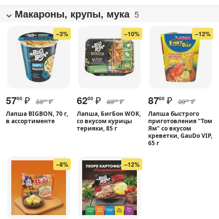
Макароны, крупы, мука
5
–3%
–10%
–12%
57
₽
62
₽
87
₽
00
00
00
59
₽
69
₽
99
₽
00
00
00
Лапша BIGBON, 70 г,
Лапша, БигБон WOK,
Лапша быстрого
в ассортименте
со вкусом курицы
приготовления "Том
терияки, 85 г
Ям" со вкусом
креветки, GauDo VIP,
65 г
–8%
–12%