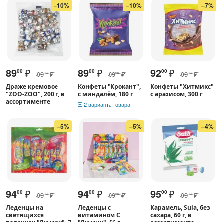
–10%
–10%
–7%
89
₽
89
₽
92
₽
00
00
00
99
₽
99
₽
99
₽
00
00
00
Драже кремовое
Конфеты "Крокант",
Конфеты "Хитмикс"
"ZOO-ZOO", 200 г, в
с миндалём, 180 г
с арахисом, 300 г
ассортименте
2 варианта товара
–5%
–5%
–4%
94
₽
94
₽
95
₽
00
00
00
99
₽
99
₽
99
₽
00
00
00
Леденцы на
Леденцы с
Карамель, Sula, без
светящихся
витамином С
сахара, 60 г, в