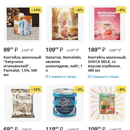
–14%
–6%
–5%
99
₽
109
₽
189
₽
00
00
00
116
₽
116
₽
199
₽
00
00
00
Коктейль молочный
Напиток, Nemoloko,
Коктейль молочный,
"Капучино
овсяное
SHOCK MILK, со
итальянский",
шоколадное, лайт, 1
вкусом клубники,
Parmalat, 1,5%, 500
л
480 мл
мл
2 варианта товара
2 варианта товара
–12%
–4%
–6%
69
₽
119
₽
109
₽
00
00
00
79
₽
124
₽
116
₽
00
00
00