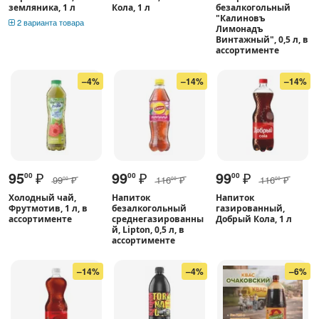
земляника, 1 л
Кола, 1 л
безалкогольный
"Калиновъ
2 варианта товара
Лимонадъ
Винтажный", 0,5 л, в
ассортименте
–4%
–14%
–14%
95
₽
99
₽
99
₽
00
00
00
99
₽
116
₽
116
₽
00
00
00
Холодный чай,
Напиток
Напиток
Фрутмотив, 1 л, в
безалкогольный
газированный,
ассортименте
среднегазированны
Добрый Кола, 1 л
й, Lipton, 0,5 л, в
ассортименте
–14%
–4%
–6%