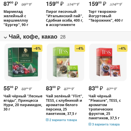
87
₽
159
₽
159
₽
00
00
00
99
₽
174
₽
174
₽
00
50
50
Мармелад
Пирог песочный
Торт творожно-
желейный с
"Итальянский пай",
йогуртовый
маршмеллоу
Сдобная особа, 400 г,
"Творожник", 400 г
"Бургер", 90 г
в ассортименте
Чай, кофе, какао
28
–6%
–4%
–4%
55
₽
83
₽
83
₽
00
00
00
59
₽
87
₽
87
₽
00
00
00
Чай чёрный "Лесные
Чай зелёный "Flirt",
Чай чёрный
ягоды", Принцесса
TESS, с клубникой и
"Pleasure", TESS, с
Нури, 20 пирамидок,
ароматом белого
ароматом
30 г
персика, 25
тропических
пакетиков, 37,5 г
фруктов, 25
пакетиков, 37,5 г
2 варианта товара
3 варианта товара