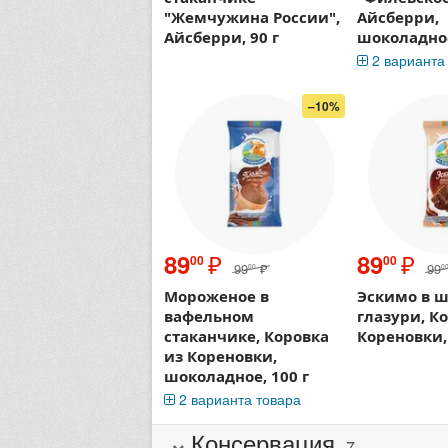
"Жемчужина России",
Айсберри,
Айсберри, 90 г
шоколадное
2 варианта
–10%
₽
₽
89
89
00
00
99
₽
99
00
0
Мороженое в
Эскимо в 
вафельном
глазури, К
стаканчике, Коровка
Кореновки, 
из Кореновки,
шоколадное, 100 г
2 варианта товара
Консервация
7