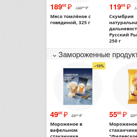
₽
₽
189
119
00
00
199
₽
1
00
Мясо томлёное с
Скумбрия
говядиной, 325 г
натуральн
дальневост
Русский Р
250 г
Замороженные продук
–10%
₽
₽
49
55
00
00
55
₽
59
00
0
Мороженое в
Мороженое
вафельном
стаканчике
стаканчике
"Филевское