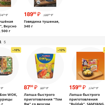
₽
189
00
74
₽
199
₽
50
00
тушёная
Говядина тушеная,
, Вкусно
340 г
 500 г
а
5
–10%
–12%
₽
₽
87
159
00
00
₽
99
₽
174
₽
0
00
50
гБон WOK,
Лапша быстрого
Лапша быстрого
курицы
приготовления "Том
приготовления
 г
Ям" со вкусом
"Buldak", SAMYANG,