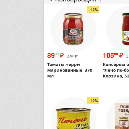
–10%
₽
₽
89
105
00
00
99
₽
1
00
Томаты черри
Консервы 
маринованные, 370
"Лечо по-б
мл
Корзина, 52
–10%