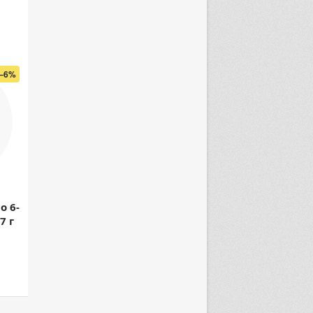
–6%
о 6-
7 г