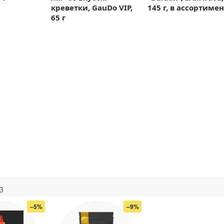
креветки, GauDo VIP,
145 г, в ассортиме
65 г
3
–5%
–9%