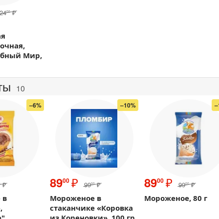
24
₽
00
ая
очная,
ыбный Мир,
ты
10
–6%
–10%
–
₽
₽
89
89
00
00
₽
99
₽
99
₽
0
00
00
 в
Мороженое в
Мороженое, 80 г
,
стаканчике «Коровка
",
из Кореновки», 100 гр,