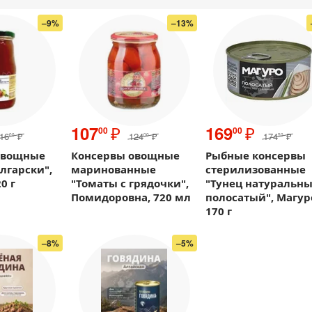
–9%
–13%
₽
₽
107
169
00
00
16
₽
124
₽
174
₽
00
00
50
овощные
Консервы овощные
Рыбные консервы
олгарски",
маринованные
стерилизованные
0 г
"Томаты с грядочки",
"Тунец натуральн
Помидоровна, 720 мл
полосатый", Магур
170 г
–8%
–5%