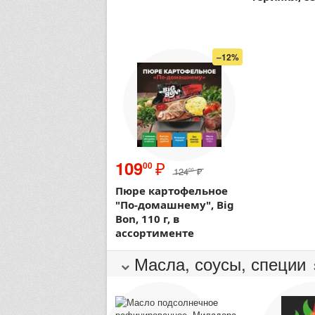
–12%
₽
109
00
124
₽
00
Пюре картофельное
"По-домашнему", Big
Bon, 110 г, в
ассортименте
Масла, соусы, специи