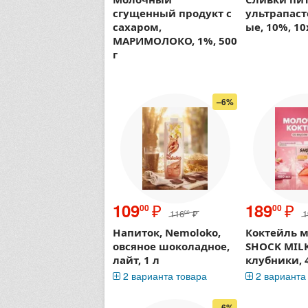
сгущенный продукт с
ультрапас
сахаром,
ые, 10%, 10
МАРИМОЛОКО, 1%, 500
г
–6%
₽
₽
109
189
00
00
116
₽
1
00
Напиток, Nemoloko,
Коктейль 
овсяное шоколадное,
SHOCK MILK
лайт, 1 л
клубники, 
2 варианта товара
2 варианта
–6%