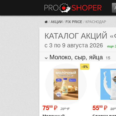
/
АКЦИИ
/
FIX PRICE
/
КРАСНОДАР
КАТАЛОГ АКЦИЙ
«
с 3 по 9 августа 2026
еще 3
Молоко, сыр, яйца
15
–5%
₽
₽
75
55
00
00
79
₽
59
00
0
Молочный
Сливки пи