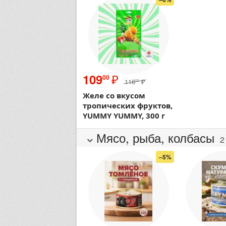
₽
109
00
116
₽
00
Желе со вкусом
тропических фруктов,
YUMMY YUMMY, 300 г
Мясо, рыба, колбасы
2
–5%