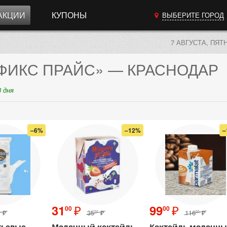
АКЦИИ
КУПОНЫ
ВЫБЕРИТЕ ГОРОД
7 АВГУСТА, ПЯТ
ФИКС ПРАЙС»
— КРАСНОДАР
 дня
–6%
–12%
–
₽
₽
31
99
00
00
₽
35
₽
116
₽
0
50
00
тьевые
Молочный коктейль,
Коктейль молочн