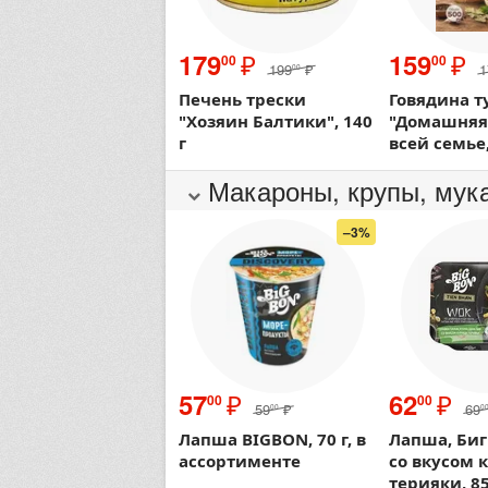
₽
₽
179
159
00
00
199
₽
1
00
Печень трески
Говядина 
"Хозяин Балтики", 140
"Домашняя"
г
всей семье,
Макароны, крупы, мук
–3%
₽
₽
57
62
00
00
59
₽
69
00
0
Лапша BIGBON, 70 г, в
Лапша, Би
ассортименте
со вкусом 
терияки, 85