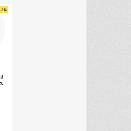
–3%
ый
о,