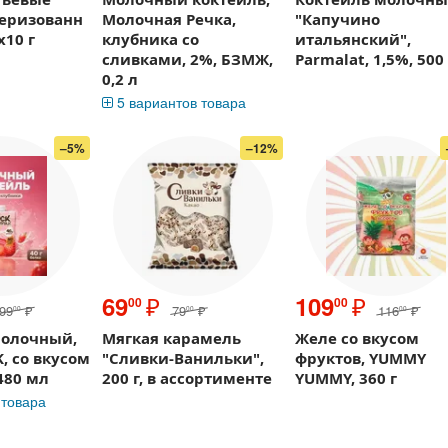
теризованн
Молочная Речка,
"Капучино
х10 г
клубника со
итальянский",
сливками, 2%, БЗМЖ,
Parmalat, 1,5%, 500
0,2 л
5 вариантов товара
–5%
–12%
₽
₽
69
109
00
00
99
₽
79
₽
116
₽
00
00
00
молочный,
Мягкая карамель
Желе со вкусом
, со вкусом
"Сливки-Ванильки",
фруктов, YUMMY
480 мл
200 г, в ассортименте
YUMMY, 360 г
 товара