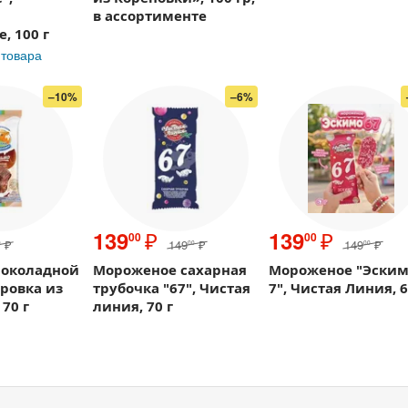
в ассортименте
, 100 г
 товара
–10%
–6%
₽
₽
139
139
00
00
₽
149
₽
149
₽
0
00
00
шоколадной
Мороженое сахарная
Мороженое "Эским
оровка из
трубочка "67", Чистая
7", Чистая Линия, 6
70 г
линия, 70 г