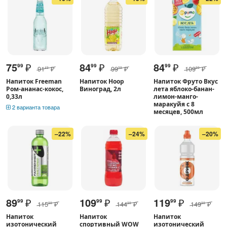
75
₽
84
₽
84
₽
99
99
99
91
₽
99
₽
109
₽
49
99
99
Напиток Freeman
Напиток Hoop
Напиток Фруто Вкус
Ром-ананас-кокос,
Виноград, 2л
лета яблоко-банан-
0,33л
лимон-манго-
маракуйя с 8
2 варианта товара
месяцев, 500мл
–22%
–24%
–20%
89
₽
109
₽
119
₽
99
99
99
115
₽
144
₽
149
₽
99
99
99
Напиток
Напиток
Напиток
изотонический
спортивный WOW
изотонический