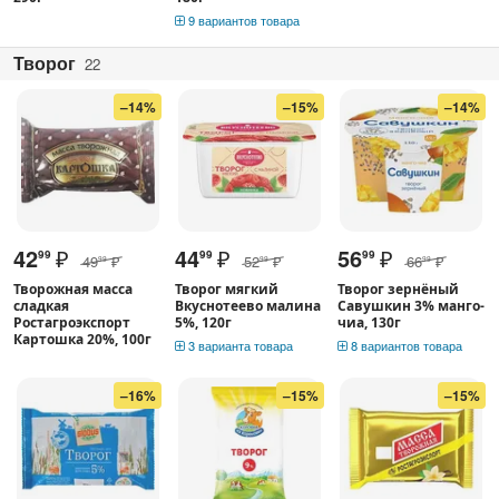
9 вариантов товара
Творог
22
–14%
–15%
–14%
42
₽
44
₽
56
₽
99
99
99
49
₽
52
₽
66
₽
99
99
99
Творожная масса
Творог мягкий
Творог зернёный
сладкая
Вкуснотеево малина
Савушкин 3% манго-
Ростагроэкспорт
5%, 120г
чиа, 130г
Картошка 20%, 100г
3 варианта товара
8 вариантов товара
–16%
–15%
–15%