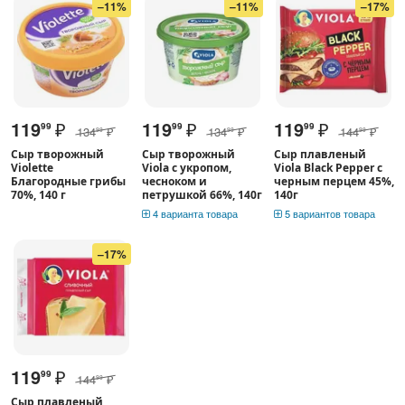
–11%
–11%
–17%
119
₽
119
₽
119
₽
99
99
99
134
₽
134
₽
144
₽
99
99
99
Сыр творожный
Сыр творожный
Сыр плавленый
Violette
Viola c укропом,
Viola Black Pepper с
Благородные грибы
чесноком и
черным перцем 45%,
70%, 140 г
петрушкой 66%, 140г
140г
4 варианта товара
5 вариантов товара
–17%
119
₽
99
144
₽
99
Сыр плавленый