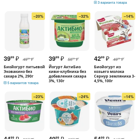
3 варианта товара
–20%
–32%
–14%
39
₽
39
₽
42
₽
99
99
99
49
₽
58
₽
49
₽
99
99
99
Биойогурт питьевой
Йогурт АктиБио
Биойогурт из
Эковакино без
киви-клубника без
козьего молока
сахара 2%, 290г
добавления сахара
Сернур земляника 3-
3%, 130г
4,5%, 100г
5 вариантов товара
–23%
–24%
–14%
44
₽
49
₽
54
₽
99
99
99
49
99
49