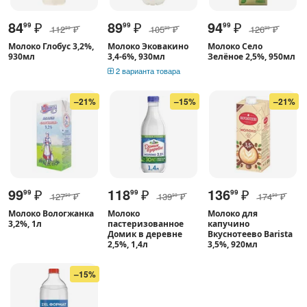
84
₽
89
₽
94
₽
99
99
99
112
₽
105
₽
126
₽
99
99
99
Молоко Глобус 3,2%,
Молоко Эковакино
Молоко Село
930мл
3,4-6%, 930мл
Зелёное 2,5%, 950мл
2 варианта товара
–21%
–15%
–21%
99
₽
118
₽
136
₽
99
99
99
127
₽
139
₽
174
₽
99
99
99
Молоко Вологжанка
Молоко
Молоко для
3,2%, 1л
пастеризованное
капучино
Домик в деревне
Вкуснотеево Barista
2,5%, 1,4л
3,5%, 920мл
–15%