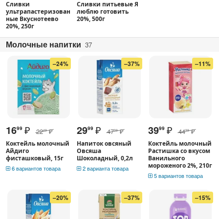
Сливки
Сливки питьевые Я
ультрапастеризован
люблю готовить
ные Вкуснотеево
20%, 500г
20%, 250г
Молочные напитки
37
–24%
–37%
–11%
16
₽
29
₽
39
₽
99
99
99
22
₽
47
₽
44
₽
49
99
99
Коктейль молочный
Напиток овсяный
Коктейль молочный
Айдиго
Овсяша
Растишка со вкусом
фисташковый, 15г
Шоколадный, 0,2л
Ванильного
мороженого 2%, 210г
6 вариантов товара
2 варианта товара
5 вариантов товара
–20%
–37%
–15%