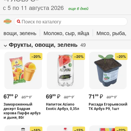
с 5 по 11 августа 2026
еще 6 дней
 овощи, зелень
Молоко, сыр, яйца
Мясо, рыба, 
Фрукты, овощи, зелень
49
–20%
–20%
–20%
67
₽
69
₽
71
₽
99
99
99
85
₽
88
₽
89
₽
99
49
99
Замороженный
Напиток Aziano
Рассада Егорьевский
десерт Бодрая
Exotic Арбуз, 0,35л
ТК Арбуз Р9, 1шт
корова Парфе арбуз
и дыня, 80г
–16%
–15%
–22%