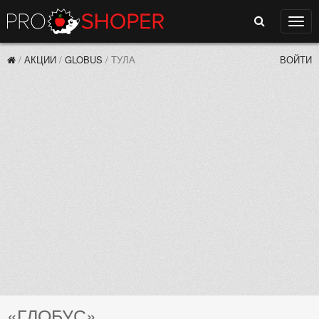
Поиск
Нави
/
АКЦИИ
/
GLOBUS
/
ТУЛА
ВОЙТИ
«ГЛОБУС»