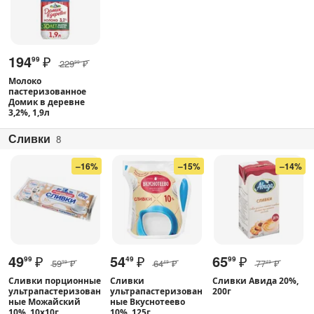
194
₽
99
229
₽
99
Молоко
пастеризованное
Домик в деревне
3,2%, 1,9л
Сливки
8
–16%
–15%
–14%
49
₽
54
₽
65
₽
99
49
99
59
₽
64
₽
77
₽
99
49
49
Сливки порционные
Сливки
Сливки Авида 20%,
ультрапастеризован
ультрапастеризован
200г
ные Можайский
ные Вкуснотеево
10%, 10х10г
10%, 125г