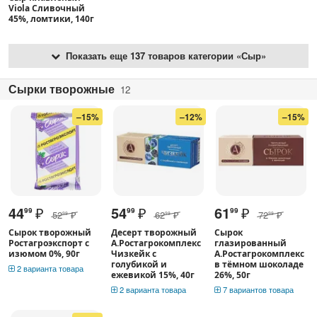
Viola Сливочный
45%, ломтики, 140г
Показать еще 137 товаров категории «Сыр»
Сырки творожные
12
–15%
–12%
–15%
44
₽
54
₽
61
₽
99
99
99
52
₽
62
₽
72
₽
99
99
99
Сырок творожный
Десерт творожный
Сырок
Ростагроэкспорт с
А.Ростагрокомплекс
глазированный
изюмом 0%, 90г
Чизкейк с
А.Ростагрокомплекс
голубикой и
в тёмном шоколаде
2 варианта товара
ежевикой 15%, 40г
26%, 50г
2 варианта товара
7 вариантов товара