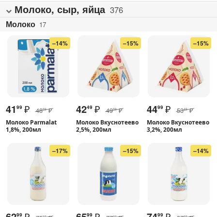
Молоко, сыр, яйца
376
Молоко
17
–14%
–15%
–15%
41
₽
42
₽
44
₽
99
49
99
48
₽
49
₽
53
₽
99
99
49
Молоко Parmalat
Молоко Вкуснотеево
Молоко Вкуснотеево
1,8%, 200мл
2,5%, 200мл
3,2%, 200мл
–17%
–15%
–14%
62
₽
65
₽
74
₽
99
99
99
99
99
99