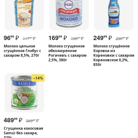
96
₽
169
₽
249
₽
99
99
99
117
₽
199
₽
296
₽
99
99
99
Молоко цельное
Молоко сгущенное
Молоко сгущённое
сгущённое Глобус с
обезжиренное
Коровка из
сахаром 8,5%, 270г
Рогачевъ с сахаром
Кореновки с сахаром
2,5%, 380г
Кореновское 0,2%,
850г
–14%
489
₽
99
569
₽
99
Сгущенка кокосовая
Samui без сахара,
320г