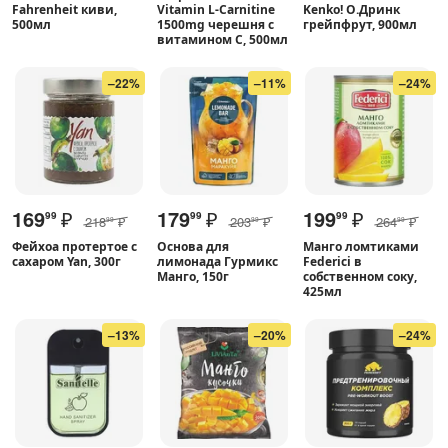
Fahrenheit киви,
Vitamin L-Carnitine
Kenko! О.Дринк
500мл
1500mg черешня с
грейпфрут, 900мл
витамином С, 500мл
–22%
–11%
–24%
169
₽
179
₽
199
₽
99
99
99
218
₽
203
₽
264
₽
99
99
99
Фейхоа протертое с
Основа для
Манго ломтиками
сахаром Yan, 300г
лимонада Гурмикс
Federici в
Манго, 150г
собственном соку,
425мл
–13%
–20%
–24%