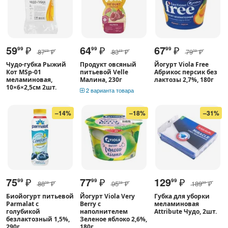
59
₽
64
₽
67
₽
99
99
99
87
₽
83
₽
79
₽
49
49
99
Чудо-губка Рыжий
Продукт овсяный
Йогурт Viola Free
Кот MSp-01
питьевой Velle
Абрикос персик без
меламиновая,
Малина, 230г
лактозы 2,7%, 180г
10×6×2,5см 2шт.
2 варианта товара
–14%
–18%
–31%
75
₽
77
₽
129
₽
99
99
99
88
₽
95
₽
189
₽
99
99
99
Биойогурт питьевой
Йогурт Viola Very
Губка для уборки
Parmalat с
Berry с
меламиновая
голубикой
наполнителем
Attribute Чудо, 2шт.
безлактозный 1,5%,
Зеленое яблоко 2,6%,
290г
180г