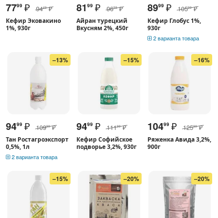
77
₽
81
₽
89
₽
99
99
99
94
₽
96
₽
105
₽
49
99
99
Кефир Эковакино
Айран турецкий
Кефир Глобус 1%,
1%, 930г
Вкусням 2%, 450г
930г
2 варианта товара
–13%
–15%
–16%
94
₽
94
₽
104
₽
99
99
99
109
₽
111
₽
125
₽
99
99
99
Тан Ростагроэкспорт
Кефир Софийское
Ряженка Авида 3,2%,
0,5%, 1л
подворье 3,2%, 930г
900г
2 варианта товара
–15%
–20%
–20%