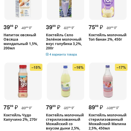
39
₽
39
₽
75
₽
99
99
99
49
₽
63
₽
89
₽
99
99
99
Напиток овсяный
Коктейль Село
Коктейль молочный
Овсяша
Зелёное молочный
Топ банан 2%, 450г
миндальный 1,5%,
вкус голубика 3,2%,
200мл
200г
4 варианта товара
–15%
–16%
–17%
75
₽
79
₽
89
₽
99
99
99
89
₽
95
₽
108
₽
99
99
99
Коктейль Чудо
Коктейль молочный
Коктейль молочный
Капучино 2%, 270г
стерилизованный
стерилизованный
Можайский со
Можайский Малина
вкусом дыни 2,5%,
2,5%, 450мл