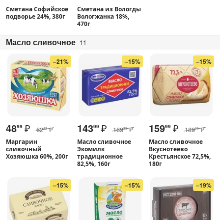
Сметана Софийское
Сметана из Вологды
подворье 24%, 380г
Вологжанка 18%,
470г
Масло сливочное
11
–21%
–15%
–15%
48
₽
143
₽
159
₽
99
99
99
62
₽
169
₽
189
₽
49
99
99
Маргарин
Масло сливочное
Масло сливочное
сливочный
Экомилк
Вкуснотеево
Хозяюшка 60%, 200г
традиционное
Крестьянское 72,5%,
82,5%, 160г
180г
–15%
–15%
–19%