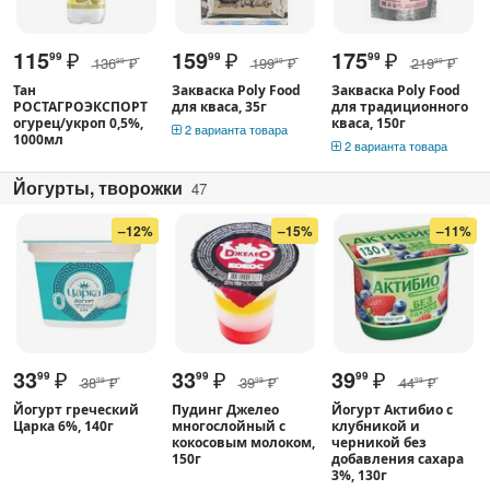
115
₽
159
₽
175
₽
99
99
99
136
₽
199
₽
219
₽
99
99
99
Тан
Закваска Poly Food
Закваска Poly Food
РОСТАГРОЭКСПОРТ
для кваса, 35г
для традиционного
огурец/укроп 0,5%,
кваса, 150г
2 варианта товара
1000мл
2 варианта товара
Йогурты, творожки
47
–12%
–15%
–11%
33
₽
33
₽
39
₽
99
99
99
38
₽
39
₽
44
₽
99
99
99
Йогурт греческий
Пудинг Джелео
Йогурт Актибио с
Царка 6%, 140г
многослойный с
клубникой и
кокосовым молоком,
черникой без
150г
добавления сахара
3%, 130г