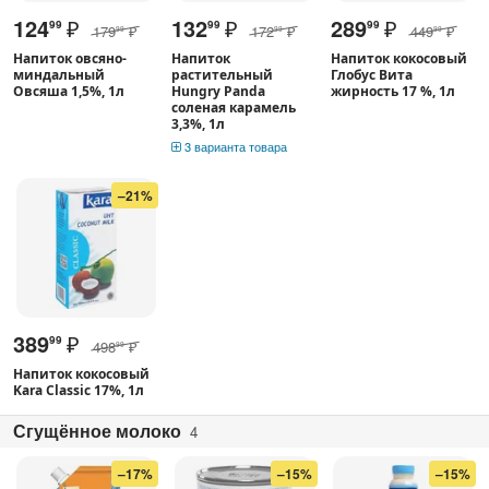
124
₽
132
₽
289
₽
99
99
99
179
₽
172
₽
449
₽
99
99
99
Напиток овсяно-
Напиток
Напиток кокосовый
миндальный
растительный
Глобус Вита
Овсяша 1,5%, 1л
Hungry Panda
жирность 17 %, 1л
соленая карамель
3,3%, 1л
3 варианта товара
–21%
389
₽
99
498
₽
99
Напиток кокосовый
Kara Classic 17%, 1л
Сгущённое молоко
4
–17%
–15%
–15%