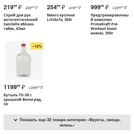
219
₽
254
₽
999
₽
99
99
99
252
₽
318
₽
1325
₽
99
99
99
Спрей для рук
Манго кусочки
Предтренировочны
антисептический
LiViAnTa, 300г
й комплекс
Sanitelle яблоко-
PrimeKraft Pre-
табак, 42мл
Workout boost
ананас, 300г
–12%
1199
₽
99
1369
₽
99
Бутыль ТО-38 с
крышкой Виноград,
3л
Показать еще 32 товара категории «Фрукты, овощи,
зелень»