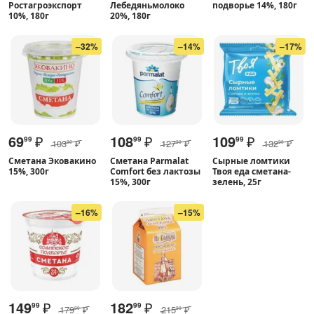
Ростагроэкспорт
Лебедяньмолоко
подворье 14%, 180г
10%, 180г
20%, 180г
–32%
–14%
–17%
69
₽
108
₽
109
₽
99
99
99
103
₽
127
₽
132
₽
99
99
99
Сметана Эковакино
Сметана Parmalat
Сырные ломтики
15%, 300г
Comfort без лактозы
Твоя еда сметана-
15%, 300г
зелень, 25г
–16%
–15%
149
₽
182
₽
99
99
179
₽
215
₽
99
99