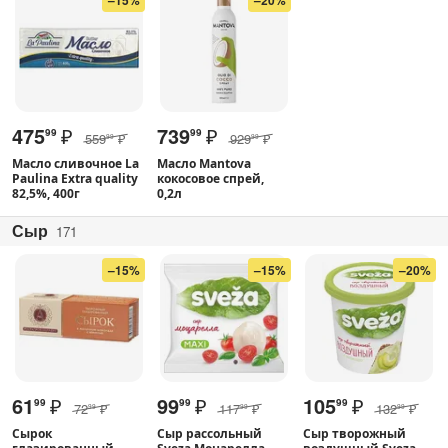
475
₽
739
₽
99
99
559
₽
929
₽
99
99
Масло сливочное La
Масло Mantova
Paulina Extra quality
кокосовое спрей,
82,5%, 400г
0,2л
Сыр
171
–15%
–15%
–20%
61
₽
99
₽
105
₽
99
99
99
72
₽
117
₽
132
₽
99
99
99
Сырок
Сыр рассольный
Сыр творожный