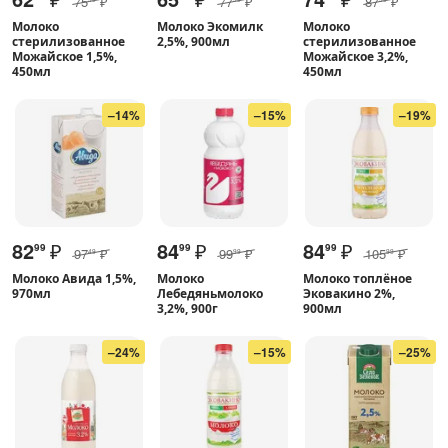
75
₽
77
₽
87
₽
Молоко
Молоко Экомилк
Молоко
стерилизованное
2,5%, 900мл
стерилизованное
Можайское 1,5%,
Можайское 3,2%,
450мл
450мл
–14%
–15%
–19%
82
₽
84
₽
84
₽
99
99
99
97
₽
99
₽
105
₽
49
99
99
Молоко Авида 1,5%,
Молоко
Молоко топлёное
970мл
Лебедяньмолоко
Эковакино 2%,
3,2%, 900г
900мл
–24%
–15%
–25%