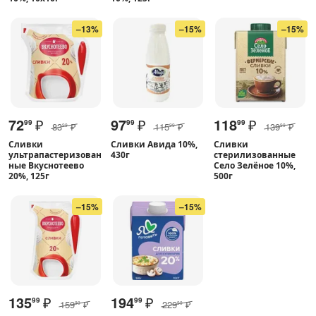
–13%
–15%
–15%
72
₽
97
₽
118
₽
99
99
99
83
₽
115
₽
139
₽
99
99
99
Сливки
Сливки Авида 10%,
Сливки
ультрапастеризован
430г
стерилизованные
ные Вкуснотеево
Село Зелёное 10%,
20%, 125г
500г
–15%
–15%
135
₽
194
₽
99
99
159
₽
229
₽
99
99