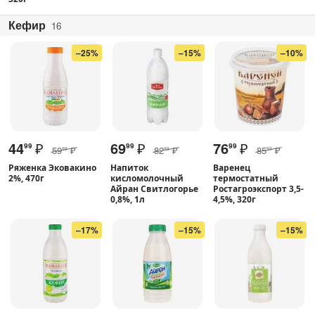
Кефир
16
–25%
–15%
–10%
44
₽
69
₽
76
₽
99
99
99
59
₽
82
₽
85
₽
99
99
99
Ряженка Эковакино
Напиток
Варенец
2%, 470г
кисломолочный
термостатный
Айран Свитлогорье
Ростагроэкспорт 3,5-
0,8%, 1л
4,5%, 320г
–17%
–15%
–15%