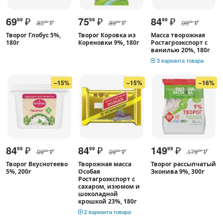
69
₽
75
₽
84
₽
99
99
99
83
₽
89
₽
99
₽
99
99
99
Творог Глобус 5%,
Творог Коровка из
Масса творожная
180г
Кореновки 9%, 180г
Ростагроэкспорт с
ванилью 20%, 180г
3 варианта товара
–15%
–15%
–16%
84
₽
84
₽
149
₽
99
99
99
99
₽
99
₽
179
₽
99
99
99
Творог Вкуснотеево
Творожная масса
Творог рассыпчатый
5%, 200г
Особая
Эконива 9%, 300г
Ростагроэкспорт с
сахаром, изюмом и
шоколадной
крошкой 23%, 180г
2 варианта товара