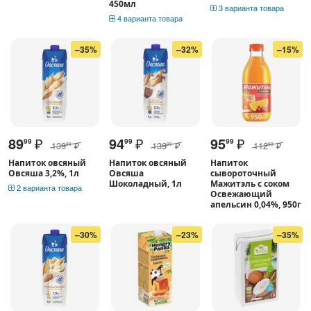
450мл
3 варианта товара
4 варианта товара
–35%
–32%
–15%
89
₽
94
₽
95
₽
99
99
99
139
₽
139
₽
112
₽
99
99
99
Напиток овсяный
Напиток овсяный
Напиток
Овсяша 3,2%, 1л
Овсяша
сывороточный
Шоколадный, 1л
Мажитэль с соком
2 варианта товара
Освежающий
апельсин 0,04%, 950г
–30%
–23%
–35%