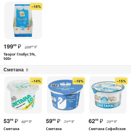
–16%
199
₽
99
239
₽
99
Творог Глобус 5%,
500г
Сметана
8
–14%
–16%
–15%
53
₽
59
₽
62
₽
99
99
49
62
₽
71
₽
73
₽
99
49
99
Сметана
Сметана
Сметана Софийское