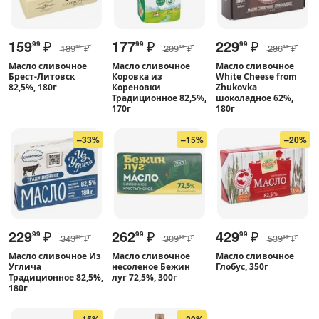
159
₽
177
₽
229
₽
99
99
99
189
₽
209
₽
286
₽
99
99
99
Масло сливочное
Масло сливочное
Масло сливочное
Брест-Литовск
Коровка из
White Cheese from
82,5%, 180г
Кореновки
Zhukovka
Традиционное 82,5%,
шоколадное 62%,
170г
180г
–33%
–15%
–20%
229
₽
262
₽
429
₽
99
99
99
343
₽
309
₽
539
₽
99
99
99
Масло сливочное Из
Масло сливочное
Масло сливочное
Углича
несоленое Бежин
Глобус, 350г
Традиционное 82,5%,
луг 72,5%, 300г
180г
–15%
–20%