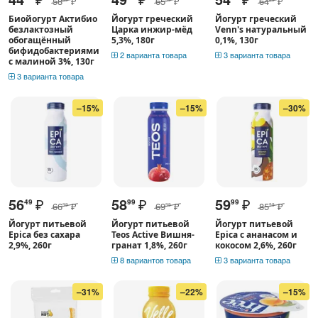
58
₽
65
₽
64
₽
Биойогурт Актибио
Йогурт греческий
Йогурт греческий
безлактозный
Царка инжир-мёд
Venn's натуральный
обогащённый
5,3%, 180г
0,1%, 130г
бифидобактериями
2 варианта товара
3 варианта товара
с малиной 3%, 130г
3 варианта товара
–15%
–15%
–30%
56
₽
58
₽
59
₽
49
99
99
66
₽
69
₽
85
₽
99
99
99
Йогурт питьевой
Йогурт питьевой
Йогурт питьевой
Epica без сахара
Teos Active Вишня-
Epica с ананасом и
2,9%, 260г
гранат 1,8%, 260г
кокосом 2,6%, 260г
8 вариантов товара
3 варианта товара
–31%
–22%
–15%