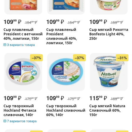
109
₽
109
₽
109
₽
99
99
99
154
₽
154
₽
159
₽
99
99
99
Сыр плавленый
Сыр плавленый
Сыр мягкий Рикотта
President с ветчиной
President
Bonfesto Light 40%,
40%, ломтики, 150г
сливочный 40%,
250г
ломтики, 150г
3 варианта товара
–37%
–37%
–31%
109
₽
109
₽
115
₽
99
99
99
175
₽
175
₽
169
₽
99
99
99
Сыр творожный
Сыр творожный
Сыр мягкий Natura
Hochland Фетакса
Hochland сливочный
Сливочный 60%,
сливочная, 140г
60%, 140г
150г
7 вариантов товара