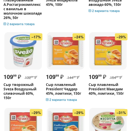
глазированный
Sveza Моцарелла
воздушный Sveza
А.Ростагрокомплекс
45%, 100г
авокадо 60%, 150г
с ванилью в
2 варианта товара
молочном шоколаде
26%, 50г
2 варианта товара
–17%
–24%
–29%
109
₽
109
₽
109
₽
99
99
99
132
₽
144
₽
154
₽
99
99
99
Сыр творожный
Сыр плавленый
Сыр плавленый
Sveza Воздушный
President Чеддер
President Маасдам
сливочный 60%,
45%, ломтики, 150г
40%, ломтики, 150г
150г
2 варианта товара
–29%
–29%
–31%