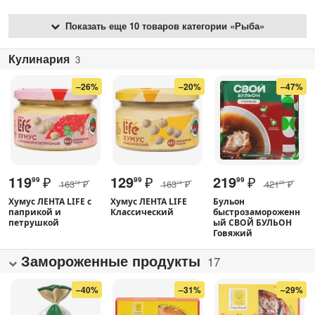
Показать еще 10 товаров категории «Рыба»
Кулинария
3
–26%
–20%
–47%
119
₽
129
₽
219
₽
99
99
99
163
₽
163
₽
421
₽
19
19
05
Хумус ЛЕНТА LIFE с
Хумус ЛЕНТА LIFE
Бульон
паприкой и
Классический
быстрозамороженн
петрушкой
ый СВОЙ БУЛЬОН
Говяжий
Замороженные продукты
17
–40%
–31%
–29%