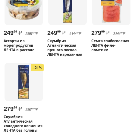
249
₽
249
₽
279
₽
99
99
99
368
₽
410
₽
336
₽
42
52
84
Ассорти из
Скумбрия
Семга слабосоленая
морепродуктов
Атлантическая
ЛЕНТА филе-
ЛЕНТА в рассоле
пряного посола
ломтики
ЛЕНТА нарезанная
–21%
279
₽
99
357
₽
89
Скумбрия
Атлантическая
холодного копчения
ЛЕНТА без головы