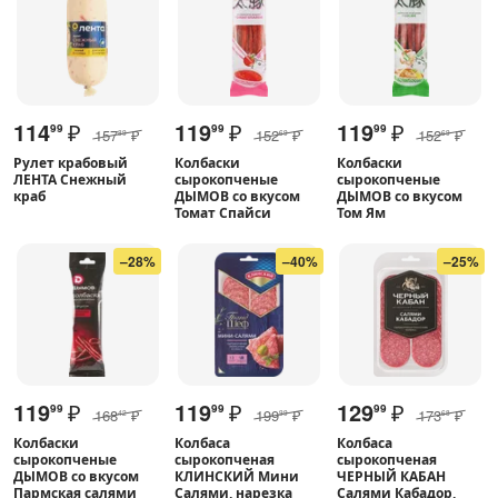
114
₽
119
₽
119
₽
99
99
99
157
₽
152
₽
152
₽
89
69
69
Рулет крабовый
Колбаски
Колбаски
ЛЕНТА Снежный
сырокопченые
сырокопченые
краб
ДЫМОВ со вкусом
ДЫМОВ со вкусом
Томат Спайси
Том Ям
–28%
–40%
–25%
119
₽
119
₽
129
₽
99
99
99
168
₽
199
₽
173
₽
42
99
68
Колбаски
Колбаса
Колбаса
сырокопченые
сырокопченая
сырокопченая
ДЫМОВ со вкусом
КЛИНСКИЙ Мини
ЧЕРНЫЙ КАБАН
Пармская салями
Салями, нарезка
Салями Кабадор,