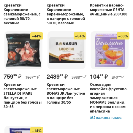
Креветки
Креветки
Креветки варено-
Королевские
Королевские
мороженые ЛЕНТА
свежемороженые, с
варено-мороженые,
очищенные 200/300
головой 50/70,
в панцире с головой
весовые
50/70, весовые
–44%
–34%
–50%
759
₽
2489
₽
104
₽
99
99
99
1367
₽
3788
₽
210
₽
37
43
59
Креветки
Креветки
Основа для
свежемороженые
свежемороженые
коктейля фруктово-
STELLA DI MARE
BONASUR Лангустин
ягодная
Лангустин, в
в панцире без
замороженная
панцире без головы
головы 30/55
NONAME Беллини,
30–55
из персика с соком
апельсина
2 варианта товара
–14%