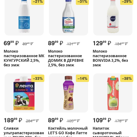
–21%
–31%
–29%
69
₽
89
₽
129
₽
99
99
99
89
₽
131
₽
184
₽
49
59
29
Молоко
Молоко
Молоко
пастеризованное МК
пастеризованное
пастеризованное
КУНГУРСКИЙ 2,5%,
ДОМИК В ДЕРЕВНЕ
BONVIDA 3,2%, без
без змж
2,5%, без змж
змж
–33%
–14%
–38%
189
₽
89
₽
109
₽
99
99
99
284
₽
105
₽
178
₽
29
29
94
Сливки
Коктейль молочный
Напиток
ультрапастеризован
LET'S GO Кофе Латте
сывороточный