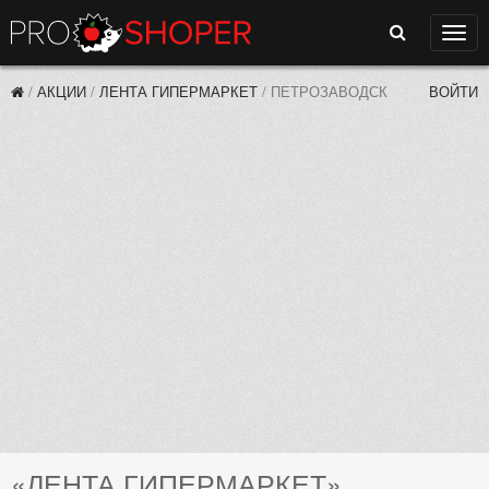
Поиск
Нави
/
АКЦИИ
/
ЛЕНТА ГИПЕРМАРКЕТ
/
ПЕТРОЗАВОДСК
ВОЙТИ
«ЛЕНТА ГИПЕРМАРКЕТ»