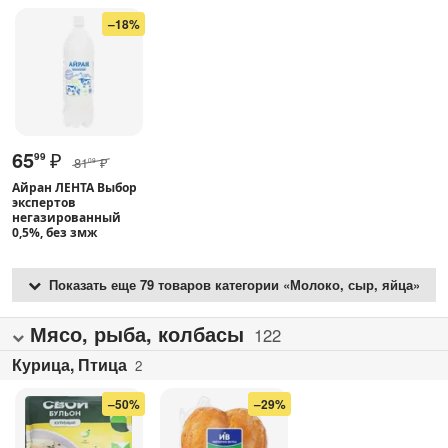
–18%
65
₽
99
81
₽
09
Айран ЛЕНТА Выбор
экспертов
негазированный
0,5%, без змж
Показать еще 79 товаров категории «Молоко, сыр, яйца»
Мясо, рыба, колбасы
122
Курица, Птица
2
–50%
–29%