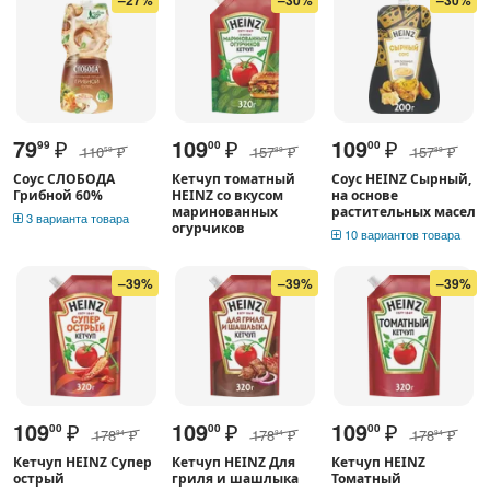
79
₽
109
₽
109
₽
99
00
00
110
₽
157
₽
157
₽
59
89
89
Соус СЛОБОДА
Кетчуп томатный
Соус HEINZ Сырный,
Грибной 60%
HEINZ со вкусом
на основе
маринованных
растительных масел
3 варианта товара
огурчиков
10 вариантов товара
–39%
–39%
–39%
109
₽
109
₽
109
₽
00
00
00
178
₽
178
₽
178
₽
94
94
94
Кетчуп HEINZ Супер
Кетчуп HEINZ Для
Кетчуп HEINZ
острый
гриля и шашлыка
Томатный