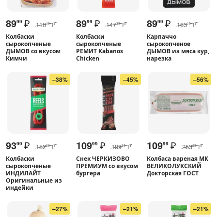
89
₽
89
₽
89
₽
99
99
99
110
₽
147
₽
163
₽
49
39
15
Колбаски
Колбаски
Карпаччо
сырокопченые
сырокопченые
сырокопченое
ДЫМОВ со вкусом
РЕМИТ Kabanos
ДЫМОВ из мяса кур,
Кимчи
Chicken
нарезка
–38%
–45%
–56%
93
₽
109
₽
109
₽
99
99
99
152
₽
199
₽
253
₽
69
99
69
Колбаски
Снек ЧЕРКИЗОВО
Колбаса вареная МК
сырокопченые
ПРЕМИУМ со вкусом
ВЕЛИКОЛУКСКИЙ
ИНДИЛАЙТ
бургера
Докторская ГОСТ
Оригинальные из
индейки
–27%
–21%
–21%