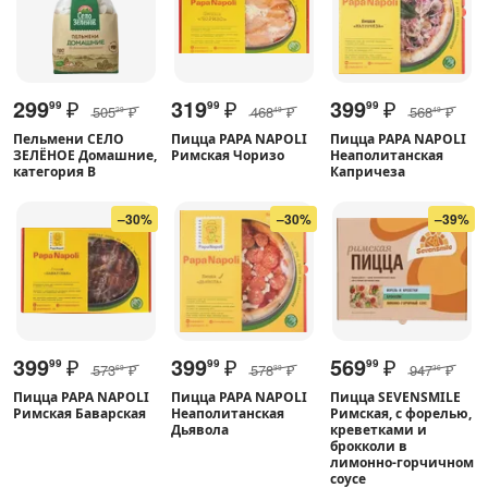
299
₽
319
₽
399
₽
99
99
99
505
₽
468
₽
568
₽
29
49
49
Пельмени СЕЛО
Пицца PAPA NAPOLI
Пицца PAPA NAPOLI
ЗЕЛЁНОЕ Домашние,
Римская Чоризо
Неаполитанская
категория В
Капричеза
–30%
–30%
–39%
399
₽
399
₽
569
₽
99
99
99
573
₽
578
₽
947
₽
69
99
36
Пицца PAPA NAPOLI
Пицца PAPA NAPOLI
Пицца SEVENSMILE
Римская Баварская
Неаполитанская
Римская, с форелью,
Дьявола
креветками и
брокколи в
лимонно-горчичном
соусе