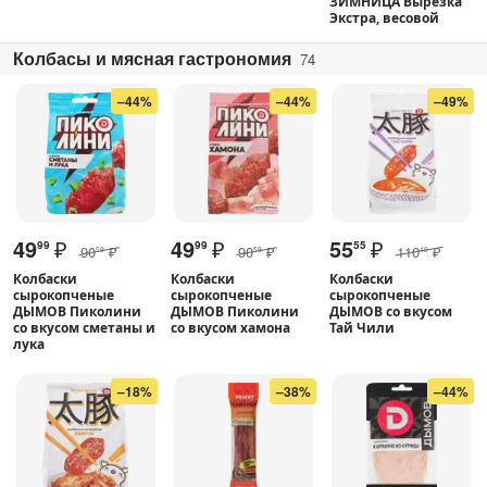
ЗИМНИЦА Вырезка
Экстра, весовой
Колбасы и мясная гастрономия
74
–44%
–44%
–49%
49
₽
49
₽
55
₽
99
99
55
90
₽
90
₽
110
₽
59
59
49
Колбаски
Колбаски
Колбаски
сырокопченые
сырокопченые
сырокопченые
ДЫМОВ Пиколини
ДЫМОВ Пиколини
ДЫМОВ со вкусом
со вкусом сметаны и
со вкусом хамона
Тай Чили
лука
–18%
–38%
–44%