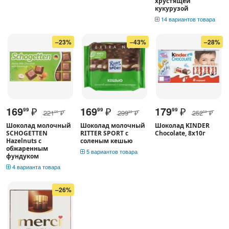
хрустящей
кукурузой
14 вариантов товара
–23%
–43%
–28%
169
₽
169
₽
179
₽
99
99
99
221
₽
299
₽
252
₽
05
99
59
Шоколад молочный
Шоколад молочный
Шоколад KINDER
SCHOGETTEN
RITTER SPORT с
Chocolate, 8х10г
Hazelnuts с
соленым кешью
обжаренным
5 вариантов товара
фундуком
4 варианта товара
–26%