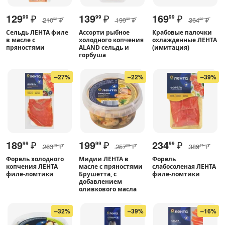
129
₽
139
₽
169
₽
99
99
99
210
₽
199
₽
364
₽
52
99
29
Сельдь ЛЕНТА филе
Ассорти рыбное
Крабовые палочки
в масле с
холодного копчения
охлажденные ЛЕНТА
пряностями
ALAND сельдь и
(имитация)
горбуша
–27%
–22%
–39%
189
₽
199
₽
234
₽
99
99
99
263
₽
257
₽
389
₽
15
89
47
Форель холодного
Мидии ЛЕНТА в
Форель
копчения ЛЕНТА
масле с пряностями
слабосоленая ЛЕНТА
филе-ломтики
Брушетта, с
филе-ломтики
добавлением
оливкового масла
–32%
–39%
–16%