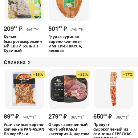
209
₽
501
₽
99
49
421
₽
715
₽
05
78
Бульон
Грудка куриная
быстрозамороженн
варено-копченая
ый СВОЙ БУЛЬОН
ИМПЕРИЯ ВКУСА,
Куриный
весовая
Свинина
3
–18%
–22%
–17%
89
₽
279
₽
650
₽
99
99
00
110
₽
363
₽
786
₽
59
19
85
Уши свиные варено-
Окорок запеченный
Продукт
копченые PAN-ASIAN
ЧЕРНЫЙ КАБАН
сырокопченый из
По-корейски
категория А, нарезка
свинины СЕРБСКАЯ