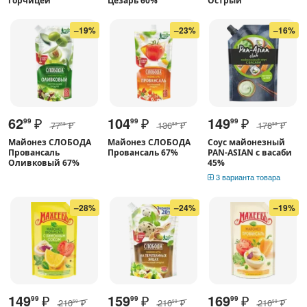
горчицей
Цезарь 60%
Острый
–19%
–23%
–16%
62
₽
104
₽
149
₽
99
99
99
77
₽
136
₽
178
₽
89
89
99
Майонез СЛОБОДА
Майонез СЛОБОДА
Соус майонезный
Провансаль
Провансаль 67%
PAN-ASIAN с васаби
Оливковый 67%
45%
3 варианта товара
–28%
–24%
–19%
149
₽
159
₽
169
₽
99
99
99
210
₽
210
₽
210
₽
59
59
59