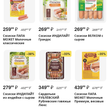
259
₽
269
₽
269
₽
99
99
99
452
₽
315
₽
368
₽
63
79
49
Сосиски ПАПА
Сосиски ИНДИЛАЙТ
Сосиски ВЕЛКОМ с
МОЖЕТ Молочные
Грандос
сыром
классические
–38%
–33%
–35%
279
₽
349
₽
439
₽
99
99
99
452
₽
526
₽
678
₽
69
31
99
Сосиски ИНДИЛАЙТ
Сардельки
Сосиски ПАПА
из индейки с сыром
РУБЛЁВСКИЙ
МОЖЕТ Молочные
Рублевские говяжьи
Премиум, весовые
Люкс