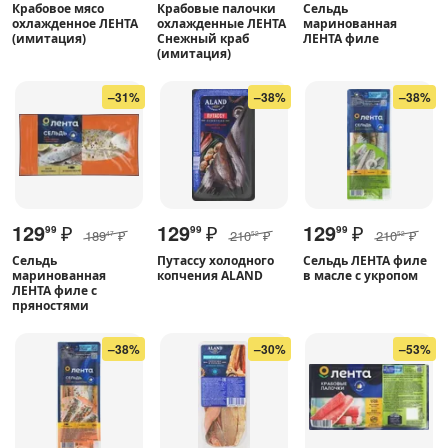
Крабовое мясо
Крабовые палочки
Сельдь
охлажденное ЛЕНТА
охлажденные ЛЕНТА
маринованная
(имитация)
Снежный краб
ЛЕНТА филе
(имитация)
–31%
–38%
–38%
129
₽
129
₽
129
₽
99
99
99
189
₽
210
₽
210
₽
47
52
52
Сельдь
Путассу холодного
Сельдь ЛЕНТА филе
маринованная
копчения ALAND
в масле с укропом
ЛЕНТА филе с
пряностями
–38%
–30%
–53%