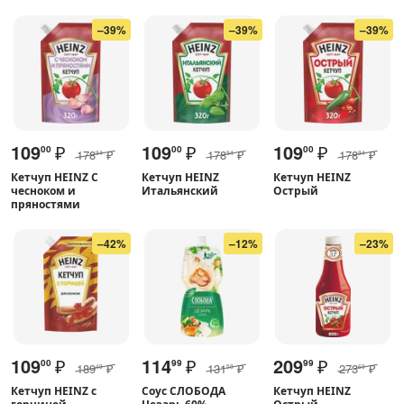
–39%
–39%
–39%
109
₽
109
₽
109
₽
00
00
00
178
₽
178
₽
178
₽
94
94
94
Кетчуп HEINZ С
Кетчуп HEINZ
Кетчуп HEINZ
чесноком и
Итальянский
Острый
пряностями
–42%
–12%
–23%
109
₽
114
₽
209
₽
00
99
99
189
₽
131
₽
273
₽
49
59
69
Кетчуп HEINZ с
Соус СЛОБОДА
Кетчуп HEINZ