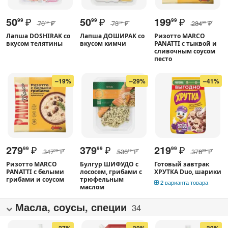
50
₽
50
₽
199
₽
99
99
99
70
₽
73
₽
284
₽
59
69
29
Лапша DOSHIRAK со
Лапша ДОШИРАК со
Ризотто MARCO
вкусом телятины
вкусом кимчи
PANATTI с тыквой и
сливочным соусом
песто
–19%
–29%
–41%
279
₽
379
₽
219
₽
99
99
99
347
₽
536
₽
378
₽
39
89
99
Ризотто MARCO
Булгур ШИФУДО с
Готовый завтрак
PANATTI с белыми
лососем, грибами с
ХРУТКА Duo, шарики
грибами и соусом
трюфельным
2 варианта товара
маслом
Масла, соусы, специи
34
–27%
–30%
–30%