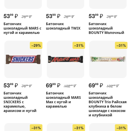
53
₽
53
₽
53
₽
99
99
99
76
₽
76
₽
76
₽
89
89
89
Батончик
Батончик
Батончик
шоколадный MARS с
шоколадный TWIX
шоколадный
нугой и карамелью
BOUNTY Молочный
–29%
–31%
–31%
53
₽
69
₽
69
₽
99
99
99
76
₽
102
₽
102
₽
89
19
19
Батончик
Батончик
Батончик
шоколадный
шоколадный MARS
шоколадный
SNICKERS с
Max с нугой и
BOUNTY Trio Райская
карамелью,
карамелью
клубника в белом
арахисом и нугой
шоколаде с кокосом
и клубникой
–31%
–31%
–31%