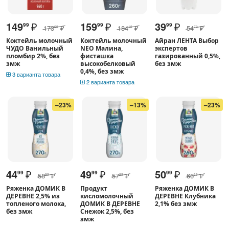
149
₽
159
₽
39
₽
99
99
99
173
₽
184
₽
54
₽
69
19
79
Коктейль молочный
Коктейль молочный
Айран ЛЕНТА Выбор
ЧУДО Ванильный
NEO Малина,
экспертов
пломбир 2%, без
фисташка
газированный 0,5%,
змж
высокобелковый
без змж
0,4%, без змж
3 варианта товара
2 варианта товара
–23%
–13%
–23%
44
₽
49
₽
50
₽
99
99
99
58
₽
57
₽
66
₽
99
89
39
Ряженка ДОМИК В
Продукт
Ряженка ДОМИК В
ДЕРЕВНЕ 2,5% из
кисломолочный
ДЕРЕВНЕ Клубника
топленого молока,
ДОМИК В ДЕРЕВНЕ
2,1% без змж
без змж
Снежок 2,5%, без
змж