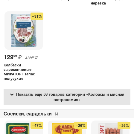
нарезка
–31%
129
₽
99
189
₽
49
Колбаски
сырокопченые
МИРАТОРГ Тапас
полусухие
Показать еще 58 товаров категории «Колбасы и мясная
гастрономия»
Сосиски, сардельки
14
–47%
–26%
–26%