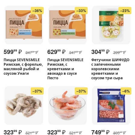
–36%
–33%
–23%
599
₽
629
₽
304
₽
99
99
99
947
₽
947
₽
399
₽
36
36
99
Пицца SEVENSMILE
Пицца SEVENSMILE
Фетучини ШИФУДО
Римская, с форелью,
Римская, с
с запеченными
масляной рыбой и
креветками и
королевскими
соусом Унаги
авокадо в соусе
креветками и
Песто
соусом три сыра
–37%
–37%
–6%
323
₽
323
₽
749
₽
99
99
99
521
₽
521
₽
805
₽
05
09
29