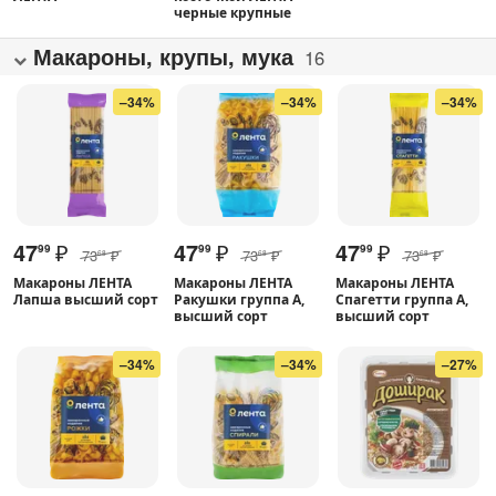
черные крупные
Макароны, крупы, мука
16
–34%
–34%
–34%
47
₽
47
₽
47
₽
99
99
99
73
₽
73
₽
73
₽
68
68
68
Макароны ЛЕНТА
Макароны ЛЕНТА
Макароны ЛЕНТА
Лапша высший сорт
Ракушки группа А,
Спагетти группа А,
высший сорт
высший сорт
–34%
–34%
–27%