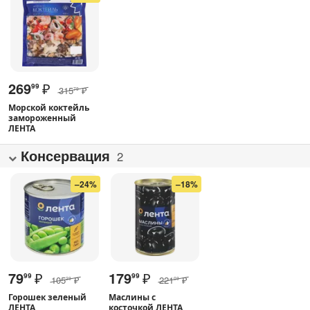
269
₽
99
315
₽
79
Морской коктейль
замороженный
ЛЕНТА
Консервация
2
–24%
–18%
79
₽
179
₽
99
99
105
₽
221
₽
29
09
Горошек зеленый
Маслины с
ЛЕНТА
косточкой ЛЕНТА