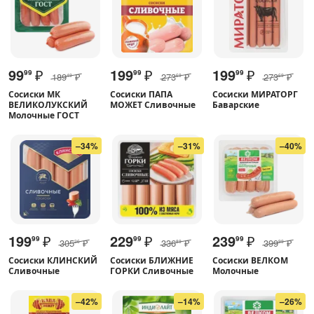
99
₽
199
₽
199
₽
99
99
99
189
₽
273
₽
273
₽
49
69
69
Сосиски МК
Сосиски ПАПА
Сосиски МИРАТОРГ
ВЕЛИКОЛУКСКИЙ
МОЖЕТ Сливочные
Баварские
Молочные ГОСТ
–34%
–31%
–40%
199
₽
229
₽
239
₽
99
99
99
305
₽
336
₽
399
₽
26
89
99
Сосиски КЛИНСКИЙ
Сосиски БЛИЖНИЕ
Сосиски ВЕЛКОМ
Сливочные
ГОРКИ Сливочные
Молочные
–42%
–14%
–26%