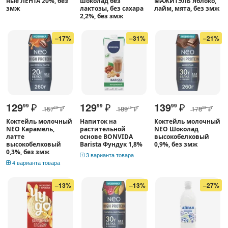
ные ЛЕНТА 20%, без
шоколад без
МАЖИТЭЛЬ Яблоко,
змж
лактозы, без сахара
лайм, мята, без змж
2,2%, без змж
–17%
–31%
–21%
129
₽
129
₽
139
₽
99
99
99
157
₽
189
₽
178
₽
89
49
99
Коктейль молочный
Напиток на
Коктейль молочный
NEO Карамель,
растительной
NEO Шоколад
латте
основе BONVIDA
высокобелковый
высокобелковый
Barista Фундук 1,8%
0,9%, без змж
0,3%, без змж
3 варианта товара
4 варианта товара
–13%
–13%
–27%