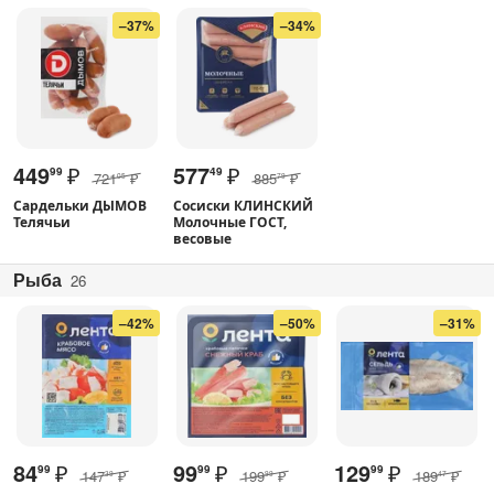
–37%
–34%
449
₽
577
₽
99
49
721
₽
885
₽
05
79
Сардельки ДЫМОВ
Сосиски КЛИНСКИЙ
Телячьи
Молочные ГОСТ,
весовые
Рыба
26
–42%
–50%
–31%
84
₽
99
₽
129
₽
99
99
99
147
₽
199
₽
189
₽
39
99
47