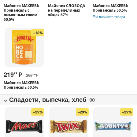
Майонез МАХЕЕВЪ
Майонез СЛОБОДА
Майонез МАХЕЕВЪ
Провансаль с
на перепелиных
Провансаль 50,5%
лимонным соком
яйцах 67%
3 варианта товара
50,5%
–18%
219
₽
99
268
₽
49
Майонез МАХЕЕВЪ
Провансаль 50,5%
Сладости, выпечка, хлеб
90
–29%
–29%
–29%