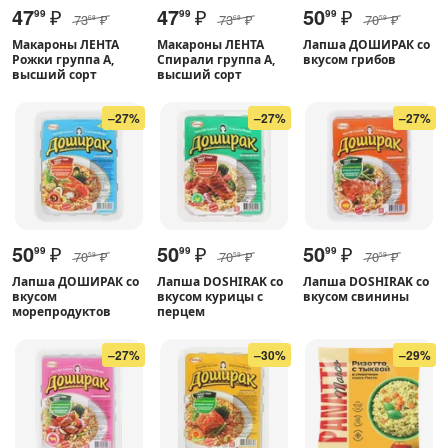
47
₽
47
₽
50
₽
99
99
99
73
₽
73
₽
70
₽
68
68
59
Макароны ЛЕНТА
Макароны ЛЕНТА
Лапша ДОШИРАК со
Рожки группа А,
Спирали группа А,
вкусом грибов
высший сорт
высший сорт
–27%
–27%
–27%
50
₽
50
₽
50
₽
99
99
99
70
₽
70
₽
70
₽
59
59
59
Лапша ДОШИРАК со
Лапша DOSHIRAK со
Лапша DOSHIRAK со
вкусом
вкусом курицы с
вкусом свинины
морепродуктов
перцем
–27%
–30%
–29%