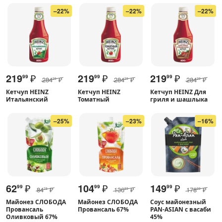
–22%
–22%
–22%
219
₽
219
₽
219
₽
99
99
99
284
₽
284
₽
284
₽
29
29
29
Кетчуп HEINZ
Кетчуп HEINZ
Кетчуп HEINZ Для
Итальянский
Томатный
гриля и шашлыка
–25%
–23%
–16%
62
₽
104
₽
149
₽
99
99
99
84
₽
136
₽
178
₽
29
89
99
Майонез СЛОБОДА
Майонез СЛОБОДА
Соус майонезный
Провансаль
Провансаль 67%
PAN-ASIAN с васаби
Оливковый 67%
45%