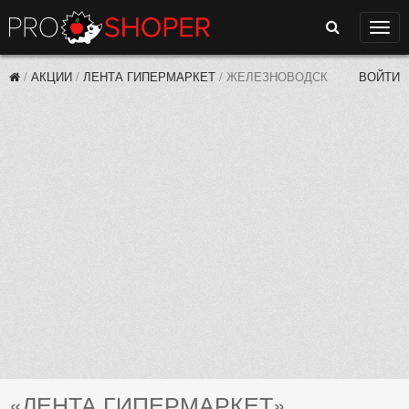
Поиск
Нави
/
АКЦИИ
/
ЛЕНТА ГИПЕРМАРКЕТ
/
ЖЕЛЕЗНОВОДСК
ВОЙТИ
«ЛЕНТА ГИПЕРМАРКЕТ»