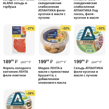
ALAND сельдь и
скандинавская
скандинавская
горбуша
слабосоленая
слабосоленая
АТЛАНТИКА филе-
АТЛАНТИКА Под
кусочки в масле с
лосось, филе-
лучком
кусочки в масле
–27%
–22%
–32%
189
₽
199
₽
199
₽
99
99
99
263
₽
257
₽
294
₽
15
89
79
Форель холодного
Мидии ЛЕНТА в
Сельдь АТЛАНТИКА
копчения ЛЕНТА
масле с пряностями
филе-кусочки в
филе-ломтики
Брушетта, с
масле с лучком
добавлением
оливкового масла
–28%