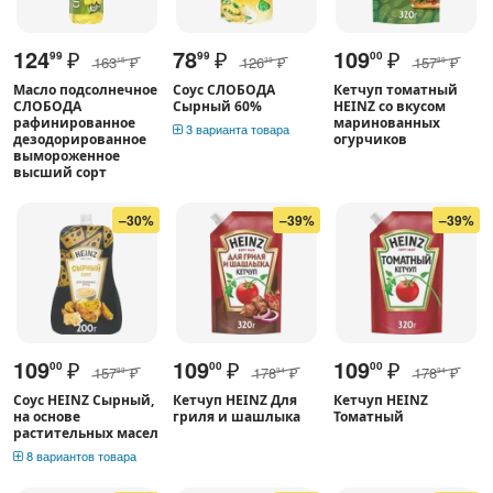
124
₽
78
₽
109
₽
99
99
00
163
₽
126
₽
157
₽
15
39
89
Масло подсолнечное
Соус СЛОБОДА
Кетчуп томатный
СЛОБОДА
Сырный 60%
HEINZ со вкусом
рафинированное
маринованных
3 варианта товара
дезодорированное
огурчиков
вымороженное
высший сорт
–30%
–39%
–39%
109
₽
109
₽
109
₽
00
00
00
157
₽
178
₽
178
₽
89
94
94
Соус HEINZ Сырный,
Кетчуп HEINZ Для
Кетчуп HEINZ
на основе
гриля и шашлыка
Томатный
растительных масел
8 вариантов товара