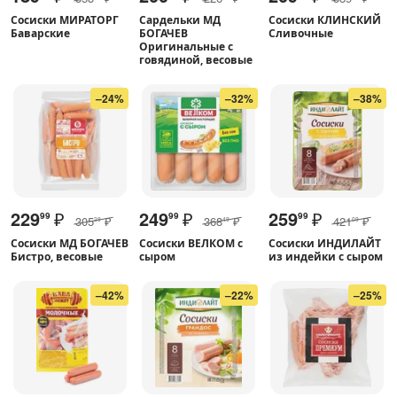
Сосиски МИРАТОРГ
Сардельки МД
Сосиски КЛИНСКИЙ
Баварские
БОГАЧЕВ
Сливочные
Оригинальные с
говядиной, весовые
–24%
–32%
–38%
229
₽
249
₽
259
₽
99
99
99
305
₽
368
₽
421
₽
29
49
09
Сосиски МД БОГАЧЕВ
Сосиски ВЕЛКОМ с
Сосиски ИНДИЛАЙТ
Бистро, весовые
сыром
из индейки с сыром
–42%
–22%
–25%