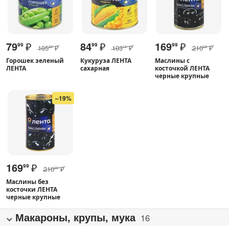
79
₽
84
₽
169
₽
99
99
99
105
₽
103
₽
210
₽
29
19
59
Горошек зеленый
Кукуруза ЛЕНТА
Маслины с
ЛЕНТА
сахарная
косточкой ЛЕНТА
черные крупные
–19%
169
₽
99
210
₽
59
Маслины без
косточки ЛЕНТА
черные крупные
Макароны, крупы, мука
16