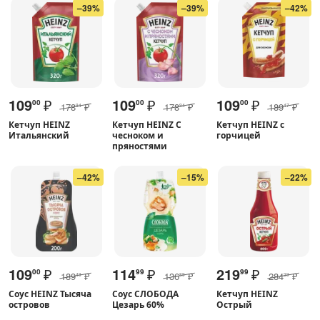
–39%
–39%
–42%
109
₽
109
₽
109
₽
00
00
00
178
₽
178
₽
189
₽
94
94
47
Кетчуп HEINZ
Кетчуп HEINZ С
Кетчуп HEINZ с
Итальянский
чесноком и
горчицей
пряностями
–42%
–15%
–22%
109
₽
114
₽
219
₽
00
99
99
189
₽
136
₽
284
₽
49
89
29
Соус HEINZ Тысяча
Соус СЛОБОДА
Кетчуп HEINZ
островов
Цезарь 60%
Острый