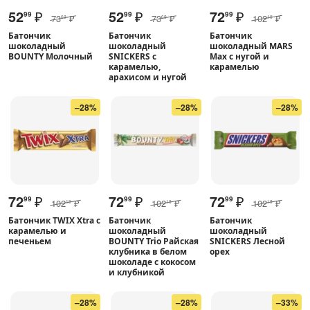
52
₽
52
₽
72
₽
99
99
99
73
₽
73
₽
102
₽
69
69
19
Батончик
Батончик
Батончик
шоколадный
шоколадный
шоколадный MARS
BOUNTY Молочный
SNICKERS с
Max с нугой и
карамелью,
карамелью
арахисом и нугой
–28%
–28%
–28%
72
₽
72
₽
72
₽
99
99
99
102
₽
102
₽
102
₽
19
19
19
Батончик TWIX Xtra с
Батончик
Батончик
карамелью и
шоколадный
шоколадный
печеньем
BOUNTY Trio Райская
SNICKERS Лесной
клубника в белом
орех
шоколаде с кокосом
и клубникой
–28%
–28%
–33%