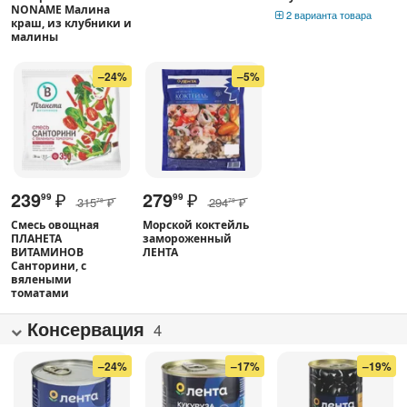
NONAME Малина
2 варианта товара
краш, из клубники и
малины
–24%
–5%
239
₽
279
₽
99
99
315
₽
294
₽
78
79
Смесь овощная
Морской коктейль
ПЛАНЕТА
замороженный
ВИТАМИНОВ
ЛЕНТА
Санторини, с
вялеными
томатами
Консервация
4
–24%
–17%
–19%