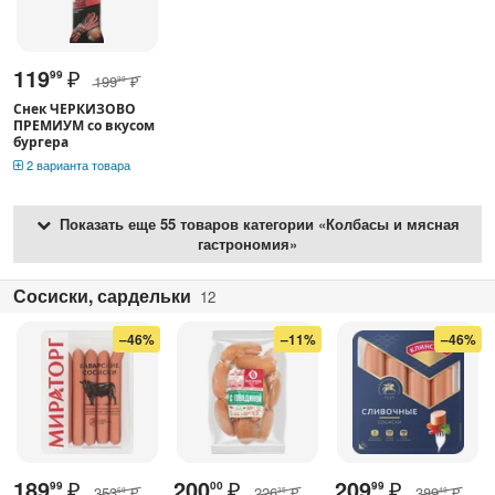
119
₽
99
199
₽
99
Снек ЧЕРКИЗОВО
ПРЕМИУМ со вкусом
бургера
2 варианта товара
Показать еще 55 товаров категории «Колбасы и мясная
гастрономия»
Сосиски, сардельки
12
–46%
–11%
–46%
189
₽
200
₽
209
₽
99
00
99
353
₽
226
₽
389
₽
69
35
49