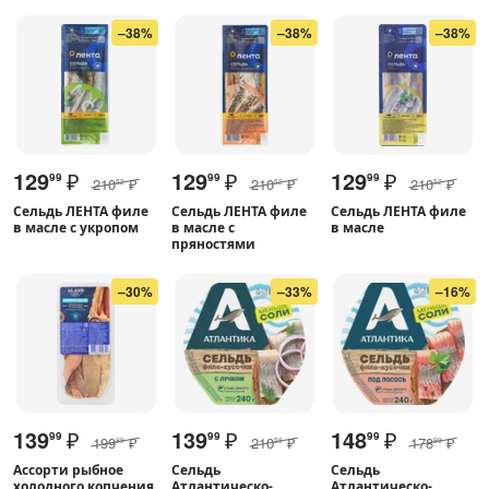
–38%
–38%
–38%
129
₽
129
₽
129
₽
99
99
99
210
₽
210
₽
210
₽
52
52
52
Сельдь ЛЕНТА филе
Сельдь ЛЕНТА филе
Сельдь ЛЕНТА филе
в масле с укропом
в масле с
в масле
пряностями
–30%
–33%
–16%
139
₽
139
₽
148
₽
99
99
99
199
₽
210
₽
178
₽
99
59
99
Ассорти рыбное
Сельдь
Сельдь
холодного копчения
Атлантическо-
Атлантическо-