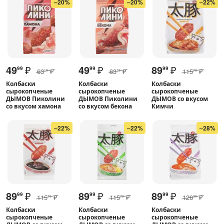
–20%
–20%
–22%
49
₽
49
₽
89
₽
99
99
99
63
₽
63
₽
115
₽
19
19
79
Колбаски
Колбаски
Колбаски
сырокопченые
сырокопченые
сырокопченые
ДЫМОВ Пиколини
ДЫМОВ Пиколини
ДЫМОВ со вкусом
со вкусом хамона
со вкусом бекона
Кимчи
–22%
–22%
–28%
89
₽
89
₽
89
₽
99
99
99
115
₽
115
₽
126
₽
79
79
39
Колбаски
Колбаски
Колбаски
сырокопченые
сырокопченые
сырокопченые