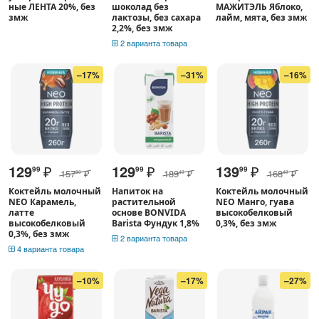
ные ЛЕНТА 20%, без
шоколад без
МАЖИТЭЛЬ Яблоко,
змж
лактозы, без сахара
лайм, мята, без змж
2,2%, без змж
2 варианта товара
–17%
–31%
–16%
129
₽
129
₽
139
₽
99
99
99
157
₽
189
₽
168
₽
89
49
49
Коктейль молочный
Напиток на
Коктейль молочный
NEO Карамель,
растительной
NEO Манго, гуава
латте
основе BONVIDA
высокобелковый
высокобелковый
Barista Фундук 1,8%
0,3%, без змж
0,3%, без змж
2 варианта товара
4 варианта товара
–10%
–17%
–27%