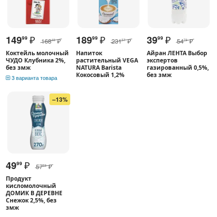
149
₽
189
₽
39
₽
99
99
99
168
₽
231
₽
54
₽
49
57
79
Коктейль молочный
Напиток
Айран ЛЕНТА Выбор
ЧУДО Клубника 2%,
растительный VEGA
экспертов
без змж
NATURA Barista
газированный 0,5%,
Кокосовый 1,2%
без змж
3 варианта товара
–13%
49
₽
99
57
₽
89
Продукт
кисломолочный
ДОМИК В ДЕРЕВНЕ
Снежок 2,5%, без
змж