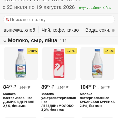
с 23 июля по 19 августа 2026
еще 1 неделя, 4 дня
, выпечка, хлеб
Чай, кофе, какао
Вода, соки, на
Молоко, сыр, яйца
111
–18%
–28%
–13%
84
₽
89
₽
104
₽
99
99
99
104
₽
126
₽
121
₽
29
39
09
Молоко
Молоко
Молоко
пастеризованное
ультрапастеризован
пастеризованное
ДОМИК В ДЕРЕВНЕ
ное
КУБАНСКАЯ БУРЕНКА
2,5%, без змж
ЛЕБЕДЯНЬМОЛОКО
2,5%, без змж
3,2%, без змж