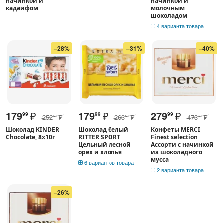
начинкой и
начинкой и
кадаифом
молочным
шоколадом
4 варианта товара
–28%
–31%
–40%
179
₽
179
₽
279
₽
99
99
99
252
₽
263
₽
473
₽
59
19
69
Шоколад KINDER
Шоколад белый
Конфеты MERCI
Chocolate, 8х10г
RITTER SPORT
Finest selection
Цельный лесной
Ассорти с начинкой
орех и хлопья
из шоколадного
мусса
6 вариантов товара
2 варианта товара
–26%