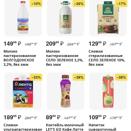
–10%
–26%
–17%
149
₽
209
₽
129
₽
99
99
99
168
₽
284
₽
157
₽
49
19
89
Молоко
Молоко
Сливки
пастеризованное
пастеризованное
стерилизованные
ВОЛГОДОНСКОЕ
СЕЛО ЗЕЛЕНОЕ 3,2%,
СЕЛО ЗЕЛЕНОЕ 10%,
3,2%, без змж
без змж
без змж
–33%
–38%
–38%
189
₽
89
₽
109
₽
99
99
99
284
₽
147
₽
178
₽
29
39
94
Сливки
Коктейль молочный
Напиток
ультрапастеризован
LET'S GO Кофе Латте
сывороточный