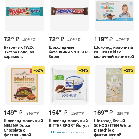
72
₽
72
₽
119
₽
99
99
99
102
₽
102
₽
179
₽
19
19
99
Батончик TWIX
Шоколадные
Шоколад молочный
Экстра Соленая
батончики SNICKERS
NELINO Kids с
карамель
Super
молочной начинкой
–52%
–34%
–23%
149
₽
154
₽
169
₽
99
00
99
315
₽
233
₽
221
₽
78
68
05
Шоколад молочный
Шоколад молочный
Шоколад белый
NELINA Dubai
RITTER SPORT Йогурт
SCHOGETTEN White
Chocolate с
pistachio с
12 вариантов товара
фисташковой
фисташковой