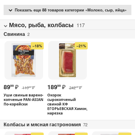
Показать еще 88 товаров категории «Молоко, сыр, яйца»
Мясо, рыба, колбасы
117
Свинина
2
–18%
–21%
89
₽
189
₽
99
99
110
₽
242
₽
52
19
Уши свиные варено-
Окорок
копченые PAN-ASIAN
сырокопченый
По-корейски
свиной КФ
ЕГОРЬЕВСКАЯ Хамон,
нарезка
Колбасы и мясная гастрономия
72