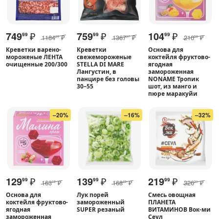
749
₽
759
₽
104
₽
99
99
99
1184
₽
1367
₽
210
₽
29
37
59
Креветки варено-
Креветки
Основа для
мороженые ЛЕНТА
свежемороженые
коктейля фруктово-
очищенные 200/300
STELLA DI MARE
ягодная
Лангустин, в
замороженная
панцире без головы
NONAME Тропик
30–55
шот, из манго и
пюре маракуйи
–20%
–16%
–32%
129
₽
139
₽
219
₽
99
99
99
163
₽
168
₽
326
₽
19
49
31
Основа для
Лук порей
Смесь овощная
коктейля фруктово-
замороженный
ПЛАНЕТА
ягодная
SUPER резаный
ВИТАМИНОВ Вок-ми
замороженная
Сеул