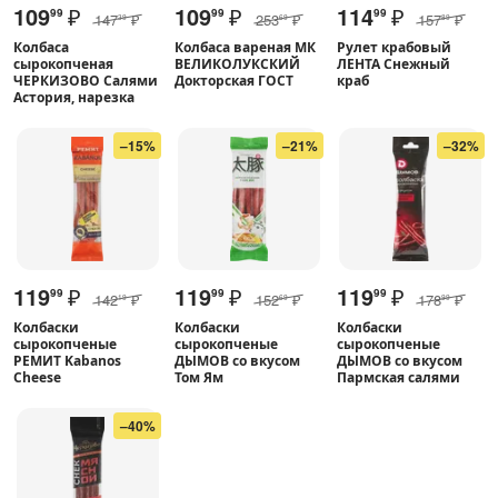
109
₽
109
₽
114
₽
99
99
99
147
₽
253
₽
157
₽
39
69
89
Колбаса
Колбаса вареная МК
Рулет крабовый
сырокопченая
ВЕЛИКОЛУКСКИЙ
ЛЕНТА Снежный
ЧЕРКИЗОВО Салями
Докторская ГОСТ
краб
Астория, нарезка
–15%
–21%
–32%
119
₽
119
₽
119
₽
99
99
99
142
₽
152
₽
178
₽
19
69
99
Колбаски
Колбаски
Колбаски
сырокопченые
сырокопченые
сырокопченые
РЕМИТ Kabanos
ДЫМОВ со вкусом
ДЫМОВ со вкусом
Cheese
Том Ям
Пармская салями
–40%