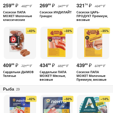
259
₽
269
₽
321
₽
99
99
74
452
₽
347
₽
434
₽
63
39
27
Сосиски ПАПА
Сосиски ИНДИЛАЙТ
Сосиски ЦАРЬ-
МОЖЕТ Молочные
Грандос
ПРОДУКТ Премиум,
классические
весовые
–43%
–33%
–35%
409
₽
434
₽
439
₽
99
99
99
721
₽
652
₽
678
₽
05
69
99
Сардельки ДЫМОВ
Сардельки ПАПА
Сосиски ПАПА
Телячьи
МОЖЕТ! Мясные,
МОЖЕТ Молочные
весовые
Премиум, весовые
Рыба
29
–42%
–50%
–14%