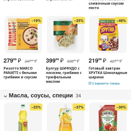
сливочным соусом
песто
–19%
–25%
–48%
279
₽
399
₽
219
₽
99
99
99
347
₽
536
₽
427
₽
39
89
39
Ризотто MARCO
Булгур ШИФУДО с
Готовый завтрак
PANATTI с белыми
лососем, грибами с
ХРУТКА Шоколадные
грибами и соусом
трюфельным
шарики
маслом
2 варианта товара
Масла, соусы, специи
34
–23%
–37%
–30%