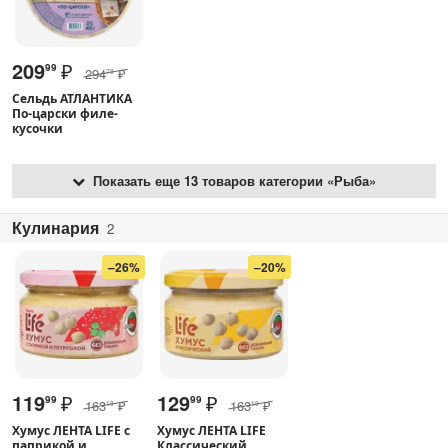
209
₽
99
294
₽
79
Сельдь АТЛАНТИКА
По-царски филе-
кусочки
Показать еще 13 товаров категории «Рыба»
Кулинария
2
–26%
–20%
119
₽
129
₽
99
99
163
₽
163
₽
19
19
Хумус ЛЕНТА LIFE с
Хумус ЛЕНТА LIFE
паприкой и
Классический