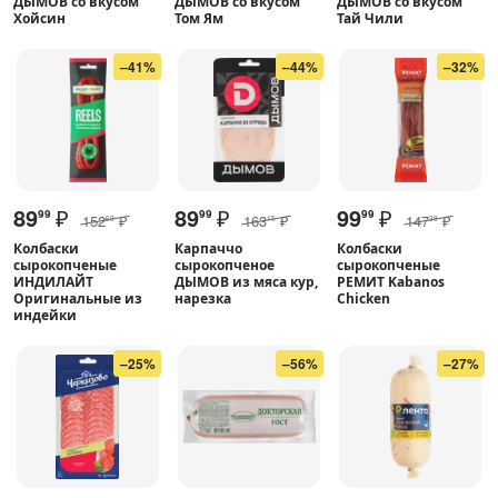
ДЫМОВ со вкусом
ДЫМОВ со вкусом
ДЫМОВ со вкусом
Хойсин
Том Ям
Тай Чили
–41%
–44%
–32%
89
₽
89
₽
99
₽
99
99
99
152
₽
163
₽
147
₽
69
15
39
Колбаски
Карпаччо
Колбаски
сырокопченые
сырокопченое
сырокопченые
ИНДИЛАЙТ
ДЫМОВ из мяса кур,
РЕМИТ Kabanos
Оригинальные из
нарезка
Chicken
индейки
–25%
–56%
–27%