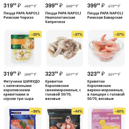
319
₽
399
₽
399
₽
99
99
99
468
₽
568
₽
573
₽
49
49
69
Пицца PAPA NAPOLI
Пицца PAPA NAPOLI
Пицца PAPA NAPOLI
Римская Чоризо
Неаполитанская
Римская Баварская
Капричеза
–20%
–37%
–37%
319
₽
323
₽
323
₽
99
99
99
399
₽
521
₽
521
₽
99
05
09
Фетучини ШИФУДО
Креветки
Креветки
с запеченными
Королевские
Королевские
королевскими
свежемороженые, с
варено-мороженые,
креветками и
головой 50/70,
в панцире с головой
соусом три сыра
весовые
50/70, весовые
–36%
–44%
–50%