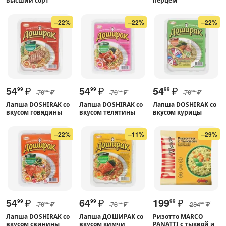
высший сорт
перцем
–22%
–22%
–22%
54
₽
54
₽
54
₽
99
99
99
70
₽
70
₽
70
₽
59
59
59
Лапша DOSHIRAK со
Лапша DOSHIRAK со
Лапша DOSHIRAK со
вкусом говядины
вкусом телятины
вкусом курицы
–22%
–11%
–29%
54
₽
64
₽
199
₽
99
99
99
70
₽
73
₽
284
₽
59
69
29
Лапша DOSHIRAK со
Лапша ДОШИРАК со
Ризотто MARCO
вкусом свинины
вкусом кимчи
PANATTI с тыквой и