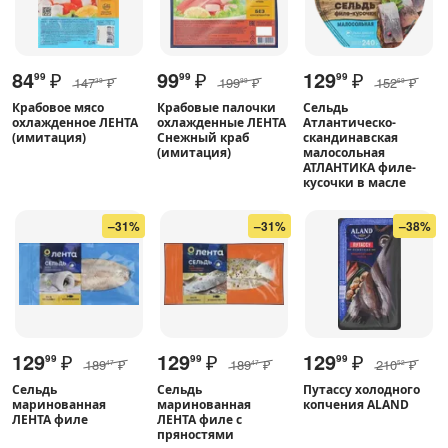
84
₽
99
₽
129
₽
99
99
99
147
₽
199
₽
152
₽
39
99
69
Крабовое мясо
Крабовые палочки
Сельдь
охлажденное ЛЕНТА
охлажденные ЛЕНТА
Атлантическо-
(имитация)
Снежный краб
скандинавская
(имитация)
малосольная
АТЛАНТИКА филе-
кусочки в масле
–31%
–31%
–38%
129
₽
129
₽
129
₽
99
99
99
189
₽
189
₽
210
₽
47
47
52
Сельдь
Сельдь
Путассу холодного
маринованная
маринованная
копчения ALAND
ЛЕНТА филе
ЛЕНТА филе с
пряностями