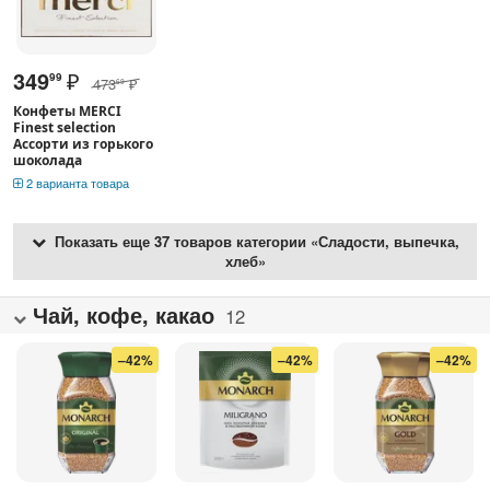
349
₽
99
473
₽
69
Конфеты MERCI
Finest selection
Ассорти из горького
шоколада
2 варианта товара
Показать еще 37 товаров категории «Сладости, выпечка,
хлеб»
Чай, кофе, какао
12
–42%
–42%
–42%