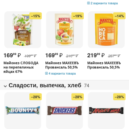
2 варианта товара
–15%
–19%
–14%
169
₽
169
₽
219
₽
99
99
99
199
₽
210
₽
257
₽
99
59
89
Майонез СЛОБОДА
Майонез МАХЕЕВЪ
Майонез МАХЕЕВЪ
на перепелиных
Провансаль 50,5%
Провансаль 50,5%
яйцах 67%
4 варианта товара
Сладости, выпечка, хлеб
74
–28%
–28%
–28%