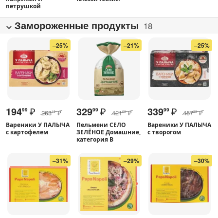
петрушкой
Замороженные продукты
18
–25%
–21%
–25%
194
₽
329
₽
339
₽
99
99
99
263
₽
421
₽
457
₽
19
09
89
Вареники У ПАЛЫЧА
Пельмени СЕЛО
Вареники У ПАЛЫЧА
с картофелем
ЗЕЛЁНОЕ Домашние,
с творогом
категория В
–31%
–29%
–30%