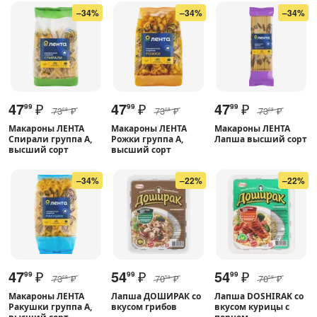
–34%
–34%
–34%
47
₽
47
₽
47
₽
99
99
99
73
₽
73
₽
73
₽
68
68
68
Макароны ЛЕНТА
Макароны ЛЕНТА
Макароны ЛЕНТА
Спирали группа А,
Рожки группа А,
Лапша высший сорт
высший сорт
высший сорт
–34%
–22%
–22%
47
₽
54
₽
54
₽
99
99
99
73
₽
70
₽
70
₽
68
59
59
Макароны ЛЕНТА
Лапша ДОШИРАК со
Лапша DOSHIRAK со
Ракушки группа А,
вкусом грибов
вкусом курицы с