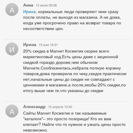
Анна
10 июля 09:38
А
Ирина
, нормальные люди проверяют чеки сразу
после оплаты, не выходя из магазина. А не дома,
когда уже просрочено право на возврат товара по
несоответствию цен.
Ирина
15 мая 16:31
И
20% скидка в Магнит Косметик скорее всего
маркетинговый ход.Есть цены даже с акционной
скидкой гораздо дороже,чем обычном
Магните.Сооблазнилась,набрала полную корзину
товаров,дома проверила по чеку,скидок практически
нет,начальные цены до скидки не совпадают с
ценниками в магазине,а после,якобы 20% скидки,по
итогу выше чем те,что указаны до скидки
Александр
15 апреля 13:40
А
Сайты Магнит Косметик и так называемые
"каталоги"– это просто позорище! Кто их вам
клепает? Найти что-то нужное и узнать цены просто
невозможно.