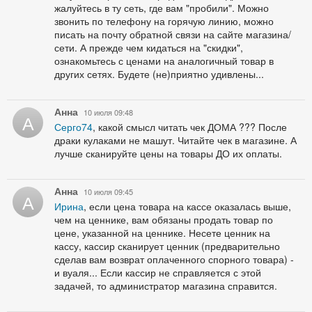
жалуйтесь в ту сеть, где вам "пробили". Можно
звонить по телефону на горячую линию, можно
писать на почту обратной связи на сайте магазина/
сети. А прежде чем кидаться на "скидки",
ознакомьтесь с ценами на аналогичный товар в
других сетях. Будете (не)приятно удивлены...
Анна
10 июля 09:48
А
Серго74
, какой смысл читать чек ДОМА ??? После
драки кулаками не машут. Читайте чек в магазине. А
лучше сканируйте цены на товары ДО их оплаты.
Анна
10 июля 09:45
А
Ирина
, если цена товара на кассе оказалась выше,
чем на ценнике, вам обязаны продать товар по
цене, указанной на ценнике. Несете ценник на
кассу, кассир сканирует ценник (предварительно
сделав вам возврат оплаченного спорного товара) -
и вуаля... Если кассир не справляется с этой
задачей, то администратор магазина справится.