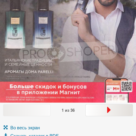
1
из
36
Во весь экран
Скачать каталог в PDF