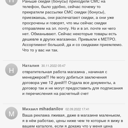
Раньше скидки (бонусы) приходили СМС на
телефон, было удобно, сейчас почему то
прекратили рассылки СМС скидки (бонусы),
приезжаешь, они распечатают скидки, а они уже
просрочены и говорят, что мы сейчас скидки
отправляем на эл. почту. Но и в эл. почте ни чего
нет. Обманывают. Сейчас некоторые товары есть
дешевле в других магазинах. Привыкли к МЕТРО.
Ассортимент большой, да и со скидками приемлемо.
Что то у вас ни так.
Наталия
30.11.2022 05:47
Н
отвратительная работа магазина , начиная с
менеджеров!!! Не могу добиться заключения
договора уже 12 дней!!! Отдала все документы, а
договор так и не могут предоставить для подписания
и перечисления на расчетный счет
Михаил mihadanilov
02.09.2022 17:41
М
Ваша реклама лживая, даже в магазине маленьком,
я в нём работаю, цены ниже чем те которые я вижу в
вашем каталоге, если я докажу что у меня цена