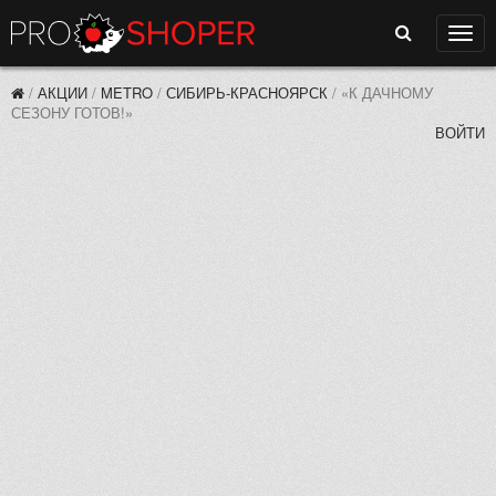
Поиск
Нави
/
АКЦИИ
/
METRO
/
СИБИРЬ-КРАСНОЯРСК
/
«К ДАЧНОМУ
СЕЗОНУ ГОТОВ!»
ВОЙТИ