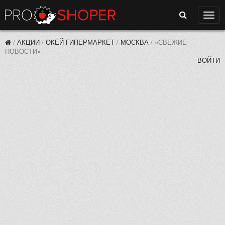
Поиск
Нави
/
АКЦИИ
/
ОКЕЙ ГИПЕРМАРКЕТ
/
МОСКВА
/
«СВЕЖИЕ
НОВОСТИ»
ВОЙТИ