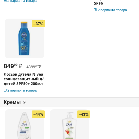
2 варианта товара
SPF6
2 варианта товара
–37%
849
₽
99
1369
₽
00
Лосьон д/тела Nivea
солнцезащитный д/
детей SPF50+ 200мл
2 варианта товара
Кремы
9
–44%
–43%