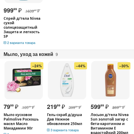
999
₽
99
1639
₽
00
Спрей д/тела Nivea
сухой
солнцезащитный
Защита и легкость
SP
2 варианта товара
Мыло, уход за кожей
9
–24%
–44%
–30%
79
₽
219
₽
599
₽
99
99
99
105
₽
399
₽
869
₽
49
00
00
Мыло кусковое
Гель-скраб д/душа
Лосьон д/тела Nivea
Palmolive Роскошь
Дав Нежное
Sun золотой загар с
масел Масло
обновление 250мл
бета-каротином и
Макадамии 90г
Витамином Е
3 варианта товара
водостойкий 200мл