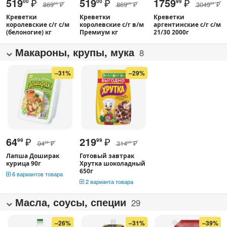
519
₽
519
₽
1759
₽
00
00
99
869
₽
869
₽
3049
₽
00
00
00
Креветки
Креветки
Креветки
королевские с/г с/м
королевские с/г в/м
аргентинские с/г с/м
(белоногие) кг
Премиум кг
21/30 2000г
Макароны, крупы, мука
8
–31%
–29%
64
₽
219
₽
99
99
94
₽
314
₽
99
00
Лапша Доширак
Готовый завтрак
курица 90г
Хрутка шоколадный
650г
6 вариантов товара
2 варианта товара
Масла, соусы, специи
29
–26%
–31%
–39%