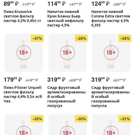
89
₽
114
₽
124
₽
99
99
99
115
₽
147
₽
189
₽
99
49
49
Пиво Krusovice
Напиток пивной
Напиток пивной
светлое фильтр
Крон Бланш Бьер
Corona Extra светлое
пастер 4,2% 0,45л ст
светлый нефильтр
фильтр пастер 4,5%
пастер 4,5%
0,355
–57%
–25%
–25%
179
₽
319
₽
319
₽
99
99
99
419
₽
429
₽
431
₽
00
99
59
Пиво Pilsner Urquell
Сидр фруктовый
Сидр фруктовый
светлое фильтр
ароматизированны
ароматизированны
пастер 4,4% 0,5л ж/б
й особый
й особый
Чех
газированный
газированный
полусух
полусла
–25%
–33%
–31%