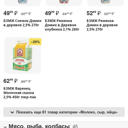
49
₽
49
₽
52
₽
99
99
99
60
₽
64
₽
60
₽
99
49
99
БЗМЖ Снежок Домик
БЗМЖ Ряженка
БЗМЖ Ряженка
в деревне 2,5% 270г
Домик в Деревне
Домик в деревне
клубника 2,1% 260г
2,5% 270г
–29%
62
₽
99
89
₽
49
БЗМЖ Варенец
Молочная сказка
2,5% 450г пюр-пак
Показать еще 61 товар категории «Молоко, сыр, яйца»
Мясо, рыба, колбасы
45