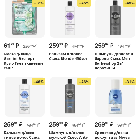
–72%
–45%
–45%
61
₽
259
₽
259
₽
99
99
99
229
₽
474
₽
474
₽
00
00
00
Маска д/лица
Бальзам д/волос
Шампунь д/волос и
Garnier Эксперт
Сьесс Blonde 450мл
бороды Сьесc Men
Крио Гель тканевые
Barbershop 2в1
саше
Кератин и
–46%
–46%
–31%
259
₽
259
₽
269
₽
99
99
99
484
₽
484
₽
394
₽
00
00
00
Бальзам д/всех
Шампунь д/волос
Средство д/кожи
типов волос Сьесc
мужской Сьесс Anti-
вокруг глаз Nivea