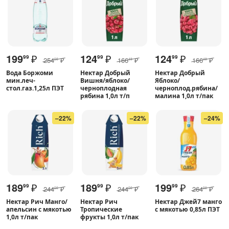
199
₽
124
₽
124
₽
99
99
99
254
₽
166
₽
166
₽
00
49
49
Вода Боржоми
Нектар Добрый
Нектар Добрый
мин.леч-
Вишня/яблоко/
Яблоко/
стол.газ.1,25л ПЭТ
черноплодная
черноплод.рябина/
рябина 1,0л т/п
малина 1,0л т/пак
–22%
–22%
–24%
189
₽
189
₽
199
₽
99
99
99
244
₽
244
₽
264
₽
00
00
00
Нектар Рич Манго/
Нектар Рич
Нектар Джей7 манго
апельсин с мякотью
Тропические
с мякотью 0,85л ПЭТ
1,0л т/пак
фрукты 1,0л т/пак