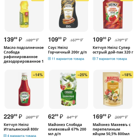
139
₽
109
₽
109
₽
99
00
00
189
₽
157
₽
179
₽
49
99
99
Масло подсолнечное
Соус Heinz
Кетчуп Heinz Супер
Слобода
Горчичный 200г д/п
острый дой-пак 320 г
рафинированное
11 вариантов товара
7 вариантов товара
дезодорированное 1
–14%
–25%
–18%
229
₽
62
₽
169
₽
99
99
99
269
₽
84
₽
209
₽
00
49
00
Кетчуп Heinz
Майонез Слобода
Майонез Махеевъ с
Итальянский 800г
оливковый 67% 200
перепелиным
мл д/п
яйцом 50,5% 800мл
4 варианта товара