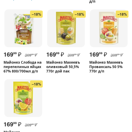
д/п
–18%
–18%
–18%
169
₽
169
₽
169
₽
99
99
99
209
₽
209
₽
209
₽
00
00
00
Майонез Слобода на
Майонез Махеевъ
Майонез Махеевъ
перепелиных яйцах
оливковый 50,5%
Провансаль 50 5%
67% 800/700мл д/п
770г дой пак
770г д/п
–18%
169
₽
99
209
₽
00