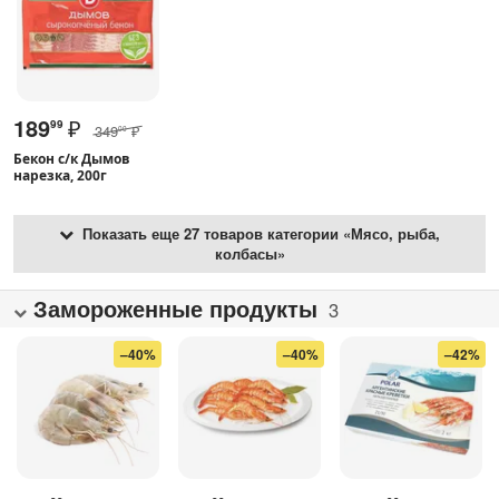
189
₽
99
349
₽
00
Бекон с/к Дымов
нарезка, 200г
Показать еще 27 товаров категории «Мясо, рыба,
колбасы»
Замороженные продукты
3
–40%
–40%
–42%