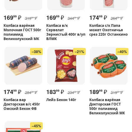
169
₽
169
₽
174
₽
99
99
99
319
₽
344
₽
264
₽
00
00
00
Колбаса варёная
Колбаса в/к
Колбаса с/к Папа
Молочная ГОСТ 500г
Сервелат
может Охотничья
полиамид
Зернистый 400г в/уп
срез 220г Останкино
Великолукский МК
ВЛМК
–38%
–21%
–40%
174
₽
183
₽
189
₽
99
99
99
284
₽
234
₽
319
₽
00
00
00
Колбаса вар
Лейз Бекон 140г
Колбаса варёная
Докторская в/с 450г
Докторская ГОСТ
Омский Бекон ФВ
500г полиамид
Великолукский МК
–45%