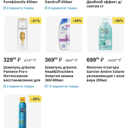
Pure&Gentle 450мл
Dandruff 450мл
Двойной эффект д/
снятия ст
2 варианта товара
8 вариантов товара
–51%
–44%
–30%
329
₽
369
₽
699
₽
99
99
99
674
₽
664
₽
1009
₽
00
00
00
Шампунь д/волос
Шампунь д/волос
Молочко п/загара
Pantene Pro-v
Head&Shoulders
Garnier Ambre Solaire
Интенсивное
Энергия океана
увлажняющее с алоэ
восстановление для
360/400мл
вера 200мл
2 варианта товара
12 вариантов товара
–38%