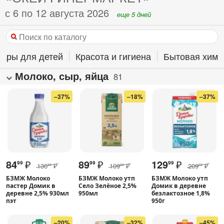
с 6 по 12 августа 2026
еще 5 дней
вары для детей
Красота и гигиена
Бытовая хими
Молоко, сыр, яйца
81
–37%
–18%
–37%
84
₽
89
₽
129
₽
99
99
99
136
₽
109
₽
209
₽
99
99
00
БЗМЖ Молоко
БЗМЖ Молоко утп
БЗМЖ Молоко утп
пастер Домик в
Село Зелёное 2,5%
Домик в деревне
деревне 2,5% 930мл
950мл
безлактозное 1,8%
пэт
950г
–20%
–32%
–45%