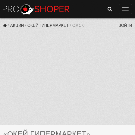
Поиск
Нави
/
АКЦИИ
/
ОКЕЙ ГИПЕРМАРКЕТ
/
ОМСК
ВОЙТИ
«ОКЕЙ ГИПЕРМАРКЕТ»