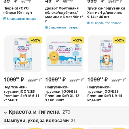
39
₽
49
₽
999
₽
55
₽
68
₽
2349
₽
99
49
00
Пюре GIPOPO
Десерт Фрутоняня
Трусики-подгузники
яблоко 90г пауч
яблоко/клубника/
Хаггис 4 д/девочек
малина с 6 мес 90г г/
9-14кг 46 шт
5 вариантов товара
п
10 вариантов товара
5 вариантов товара
–52%
–52%
–52%
1099
₽
1099
₽
1099
₽
99
99
99
2299
₽
2299
₽
2299
₽
00
00
00
Подгузники-
Подгузники-
Подгузники-
трусики JOONIES
трусики, JOONIES
трусики JOONIES
Premium Soft M 6-11
Premium Soft XL 12-
Premium Soft L 9-14
кг 56шт
17 кг 38шт
кг,44шт
Красота и гигиена
279
Шампуни, уход за волосами
31