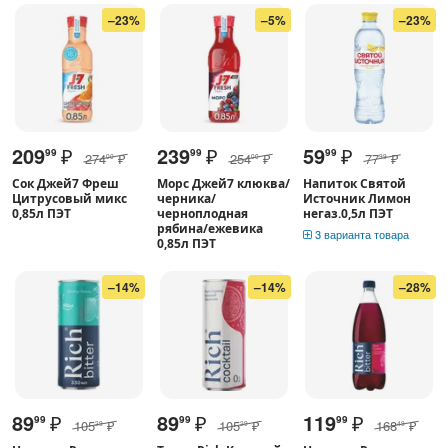
–23%
–5%
–23%
209
₽
239
₽
59
₽
99
99
99
274
₽
254
₽
77
₽
00
00
99
Сок Джей7 Фреш
Морс Джей7 клюква/
Напиток Святой
Цитрусовый микс
черника/
Источник Лимон
0,85л ПЭТ
черноплодная
негаз.0,5л ПЭТ
рябина/ежевика
3 варианта товара
0,85л ПЭТ
–14%
–14%
–28%
89
₽
89
₽
119
₽
99
99
99
105
₽
105
₽
168
₽
29
29
49