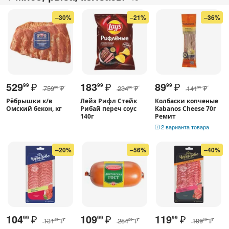
–30%
–21%
–36%
529
₽
183
₽
89
₽
99
99
99
759
₽
234
₽
141
₽
00
00
99
Рёбрышки к/в
Лейз Рифл Стейк
Колбаски копченые
Омский бекон, кг
Рибай переч соус
Kabanos Cheese 70г
140г
Ремит
2 варианта товара
–20%
–56%
–40%
104
₽
109
₽
119
₽
99
99
99
131
₽
254
₽
199
₽
49
00
99