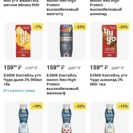
мол утп Мажитэль
молоч Neo High
молоч Neo High
мятное яблоко 950г
Protein
Protein
высокобелковый
высокобелковый
манго/гу
шоколад
–7%
–23%
–23%
159
₽
159
₽
159
₽
99
99
99
173
₽
209
₽
209
₽
49
00
00
БЗМЖ Коктейль утп
БЗМЖ Коктейль
БЗМЖ Коктейль утп
Чудо дыня 2% 960мл
молоч Neo High
Чудо шоколад 2%
тба
Protein
960г тва
высокобелковый
3 варианта товара
малина/ф
–18%
–22%
–13%