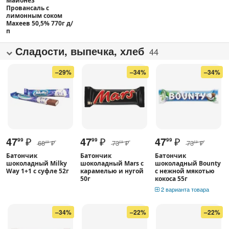
Майонез
Провансаль с
лимонным соком
Махеев 50,5% 770г д/
п
Сладости, выпечка, хлеб
44
–29%
–34%
–34%
47
₽
47
₽
47
₽
99
99
99
68
₽
73
₽
73
₽
49
69
69
Батончик
Батончик
Батончик
шоколадный Milky
шоколадный Mars с
шоколадный Bounty
Way 1+1 с суфле 52г
карамелью и нугой
с нежной мякотью
50г
кокоса 55г
2 варианта товара
–34%
–22%
–22%