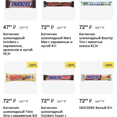
47
₽
72
₽
72
₽
99
99
99
73
₽
94
₽
94
₽
69
79
79
Батончик
Батончик
Батончик
шоколадный
шоколадный Mars
шоколадный Bounty
Snickers с
Max с карамелью и
Trio с мякотью
карамелью,
нугой 81г
кокоса 82,5г
арахисом и нугой
50,5г
–22%
–22%
–23%
72
₽
72
₽
72
₽
99
99
99
94
₽
94
₽
94
₽
79
79
99
Батончик
Батончик
SNICKERS Белый 81г
шоколадный Twix
шоколадный
Xtra с карамелью 82г
Snickers Super с