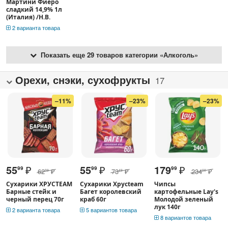
Мартини Фиеро
сладкий 14,9% 1л
(Италия) /Н.В.
2 варианта товара
Показать еще 29 товаров категории «Алкоголь»
Орехи, снэки, сухофрукты
17
–11%
–23%
–23%
55
₽
55
₽
179
₽
99
99
99
62
₽
73
₽
234
₽
99
49
00
Сухарики ХРУСTEAM
Сухарики Хрусteam
Чипсы
Барные стейк и
Багет королевский
картофельные Lay's
черный перец 70г
краб 60г
Молодой зеленый
лук 140г
2 варианта товара
5 вариантов товара
8 вариантов товара