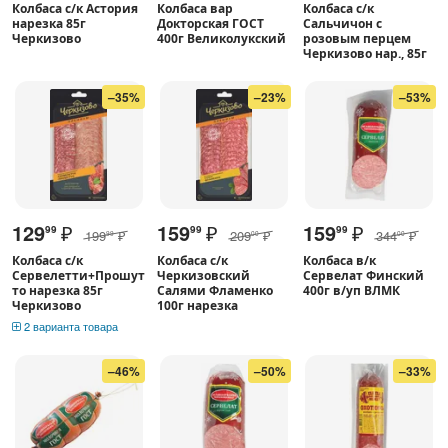
Колбаса с/к Астория
Колбаса вар
Колбаса с/к
нарезка 85г
Докторская ГОСТ
Сальчичон с
Черкизово
400г Великолукский
розовым перцем
Черкизово нар., 85г
–35%
–23%
–53%
129
₽
159
₽
159
₽
99
99
99
199
₽
209
₽
344
₽
99
00
00
Колбаса с/к
Колбаса с/к
Колбаса в/к
Сервелетти+Прошут
Черкизовский
Сервелат Финский
то нарезка 85г
Салями Фламенко
400г в/уп ВЛМК
Черкизово
100г нарезка
2 варианта товара
–46%
–50%
–33%