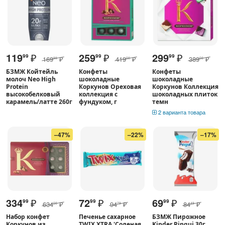
119
₽
259
₽
299
₽
99
99
99
169
₽
419
₽
389
₽
99
00
00
БЗМЖ Койтейль
Конфеты
Конфеты
молоч Neo High
шоколадные
шоколадные
Protein
Коркунов Ореховая
Коркунов Коллекция
высокобелковый
коллекция с
шоколадных плиток
карамель/латте 260г
фундуком, г
темн
2 варианта товара
–47%
–22%
–17%
334
₽
72
₽
69
₽
99
99
99
634
₽
94
₽
84
₽
00
79
49
Набор конфет
Печенье сахарное
БЗМЖ Пирожное
Коркунов из
TWIX XTRA 'Соленая
Kinder Pingui 30г