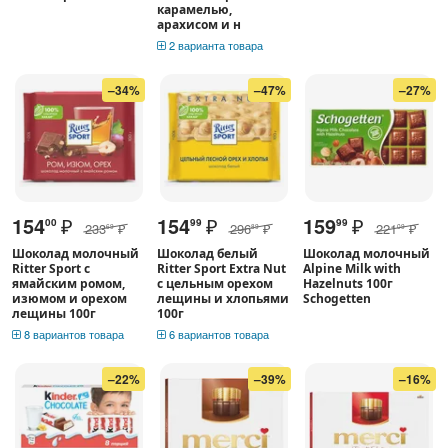
карамелью,
арахисом и н
2 варианта товара
–34%
–47%
–27%
154
₽
154
₽
159
₽
00
99
99
233
₽
296
₽
221
₽
69
89
09
Шоколад молочный
Шоколад белый
Шоколад молочный
Ritter Sport с
Ritter Sport Extra Nut
Alpine Milk with
ямайским ромом,
с цельным орехом
Hazelnuts 100г
изюмом и орехом
лещины и хлопьями
Schogetten
лещины 100г
100г
8 вариантов товара
6 вариантов товара
–22%
–39%
–16%