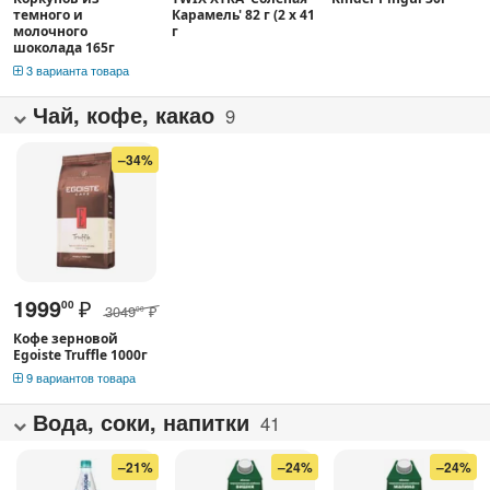
темного и
Карамель' 82 г (2 x 41
молочного
г
шоколада 165г
3 варианта товара
Чай, кофе, какао
9
–34%
1999
₽
00
3049
₽
00
Кофе зерновой
Egoiste Truffle 1000г
9 вариантов товара
Вода, соки, напитки
41
–21%
–24%
–24%