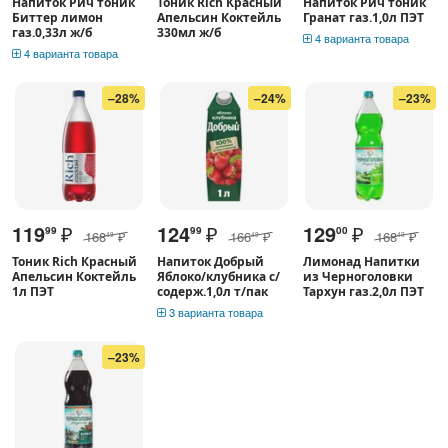
Напиток Рич тоник
Тоник Rich Красный
Напиток Рич тоник
Биттер лимон
Апельсин Коктейль
Гранат газ.1,0л ПЭТ
газ.0,33л ж/б
330мл ж/б
4 варианта товара
4 варианта товара
–28%
–24%
–23%
119
₽
124
₽
129
₽
99
99
00
168
₽
166
₽
168
₽
49
49
49
Тоник Rich Красный
Напиток Добрый
Лимонад Напитки
Апельсин Коктейль
Яблоко/клубника с/
из Черноголовки
1л ПЭТ
содерж.1,0л т/пак
Тархун газ.2,0л ПЭТ
3 варианта товара
–23%