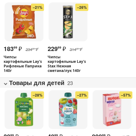
–21%
–26%
183
₽
229
₽
99
99
234
₽
314
₽
00
00
Чипсы
Чипсы
картофельные Lay's
картофельные Lay's
Рифленые Паприка
Stax Нежная
140г
сметана/лук 140г
Товары для детей
23
–28%
–27%
–57%
99
99
99