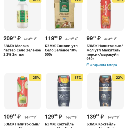
209
₽
119
₽
99
₽
99
99
99
264
₽
178
₽
184
₽
00
99
49
БЗМЖ Молоко
БЗМЖ Сливки утп
БЗМЖ Напиток сыв/
пастер Село Зелёное
Село Зелёное 10%
мол утп Мажитэль
3,2% 2кг пэт
500г
персик/маракуйя
950г
3 варианта товара
–25%
–17%
–22%
109
₽
129
₽
139
₽
99
99
99
147
₽
157
₽
179
₽
49
99
99
БЗМЖ Напиток сыв/
БЗМЖ Коктейль
БЗМЖ Коктейль