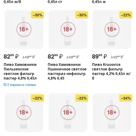
0,45л ж/б
0,45л ст
0,45л ж
–30%
–30%
–22%
82
₽
82
₽
89
₽
99
99
99
119
₽
119
₽
115
₽
99
99
99
Пиво Хамовники
Пиво Хамовники
Пиво Krusovice
Пильзенское
Пшеничное светлое
светлое фильтр
светлое фильтр
пастериз нефильтр
пастер 4,2% 0,43л ж/
пастер 4,8% 0,45л
4,8% 0,45
б
2 варианта товара
–22%
–22%
–34%