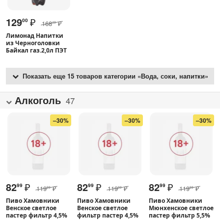
129
₽
00
168
₽
49
Лимонад Напитки
из Черноголовки
Байкал газ.2,0л ПЭТ
Показать еще 15 товаров категории «Вода, соки, напитки»
Алкоголь
47
–30%
–30%
–30%
82
₽
82
₽
82
₽
99
99
99
119
₽
119
₽
119
₽
99
99
99
Пиво Хамовники
Пиво Хамовники
Пиво Хамовники
Венское светлое
Венское светлое
Мюнхенское светлое
пастер фильтр 4,5%
фильтр пастер 4,5%
пастер фильтр 5,5%