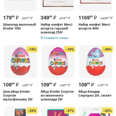
179
₽
349
₽
1169
₽
99
99
99
231
₽
579
₽
1409
₽
59
00
00
Шоколад молочный
Набор конфет Merci
Набор конфет Merci
Kinder 100г
ассорти горький
ассорти 400г
шоколад 250г
4 варианта товара
–19%
–19%
–38%
109
₽
109
₽
109
₽
99
99
99
136
₽
136
₽
178
₽
89
89
99
Шок.яйцо Kinder
Яйцо Kinder Surprise
Яйцо Киндер
Surprise
из молочного
Сюрприз 20г, сюжет
мультфильмы 20г
шоколада 20г
–29%
–37%
–22%