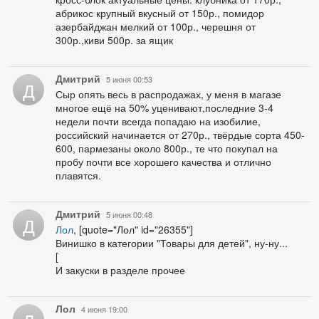
абрикос крупный вкусный от 150р., помидор
азербайджан мелкий от 100р., черешня от
300р.,киви 500р. за ящик
Дмитрий
5 июня 00:53
Д
Сыр опять весь в распродажах, у меня в магазе
многое ещё на 50% уценивают,последние 3-4
недели почти всегда попадаю на изобилие,
российский начинается от 270р., твёрдые сорта 450-
600, пармезаны около 800р., те что покупал на
пробу почти все хорошего качества и отлично
плавятся.
Дмитрий
5 июня 00:48
Д
Лол
, [quote="Лол" id="26355"]
Винишко в категории "Товары для детей", ну-ну...
[
И закуски в разделе прочее
Лол
4 июня 19:00