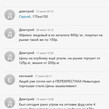
дмитрий
13 июля 05:15
Д
Сергей
, 170на150
Дмитрий
25 июня 16:12
Д
Абрикос медовый в их каталоге 800р.\кг, покупал на
рынке такой же по 150р.
Дмитрий
17 июня 10:32
Д
Цены на клубнику ещё упали, на рынке торгуют от
125р.кг, вишня от 200р.кг
евгений
17 июня 02:11
Е
Акций уже почти нет в ПЕРЕКРЕСТКАХ.Невыгодно
торгошам стало.Цены зашкаливают.
Дмитрий
10 июня 13:58
Д
Был сегодня рано утром на оптовке фуд-сити 4
кросс-блок актуальные цены: клубника от 170р.,