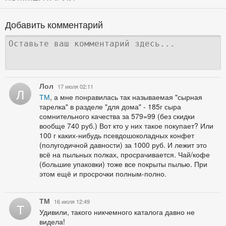
Добавить комментарий
Лол
17 июля 02:11
Л
ТМ
, а мне понравилась так называемая "сырная
тарелка" в разделе "для дома" - 185г сыра
сомнительного качества за 579=99 (без скидки
вообще 740 руб.) Вот кто у них такое покупает? Или
100 г каких-нибудь псевдошоколадных конфет
(полугодичной давности) за 1000 руб. И лежит это
всё на пыльных полках, просрачивается. Чай/кофе
(большие упаковки) тоже все покрыты пылью. При
этом ещё и просрочки полным-полно.
ТМ
16 июля 12:49
Т
Удивили, такого никчемного каталога давно не
видела!