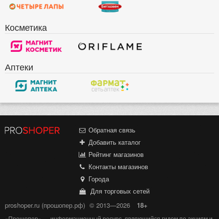
Косметика
Аптеки
Обратная связь
Добавить каталог
Рейтинг магазинов
Контакты магазинов
Города
Для торговых сетей
proshoper.ru (прошопер.рф)
© 2013—2026
18+
«Прошопер» — информационный ресурс, являющийся гидом по акциям и