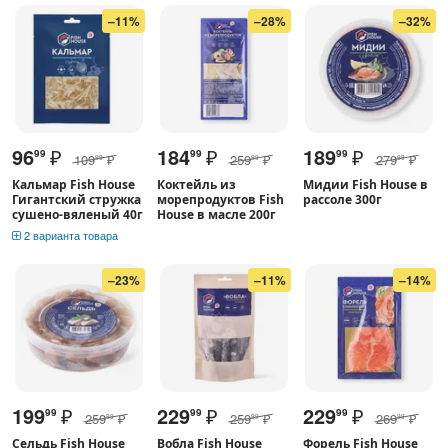
–11%
–28%
–32%
96
₽
184
₽
189
₽
99
99
99
109
₽
259
₽
279
₽
99
99
99
Кальмар Fish House
Коктейль из
Мидии Fish House в
Гигантский стружка
морепродуктов Fish
рассоле 300г
сушено-вяленый 40г
House в масле 200г
2 варианта товара
–23%
–11%
–14%
199
₽
229
₽
229
₽
99
99
99
259
₽
259
₽
269
₽
99
99
99
Сельдь Fish House
Вобла Fish House
Форель Fish House