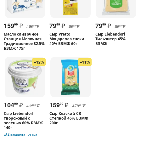
159
₽
79
₽
79
₽
99
99
99
189
₽
89
₽
96
₽
99
99
99
Масло сливочное
Сыр Pretto
Сыр Liebendorf
Станция Молочная
Моцарелла снеки
Тильзитер 45%
Традиционное 82.5%
40% БЗМЖ 60г
БЗМЖ
БЗМЖ 175г
–12%
–11%
104
₽
159
₽
99
99
119
₽
179
₽
99
99
Сыр Liebendorf
Сыр Кезский СЗ
творожный с
Степной 45% БЗМЖ
зеленью 60% БЗМЖ
200г
140г
2 варианта товара