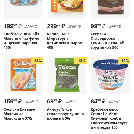
199
₽
299
₽
99
₽
99
99
99
329
₽
399
₽
169
₽
99
99
99
Колбаса ИндиЛайт
Кордон Блю
Сосиски
Молочная из филе
Мираторг с
Стародворье
индейки вареная
ветчиной и сыром
Сочинки с сочной
400г
405г
грудинкой 300г
–38%
–12%
–15%
159
₽
69
₽
84
₽
99
99
99
259
₽
79
₽
99
₽
99
99
99
Сосиски Вязанка
Анчоус Тиксы
Крабовое мясо
Молочные
столефорус сушено-
Creme Le Mare
Молокуши 370г
вяленый 36г
Снежный краб в
классическом соусе
имитация 150г