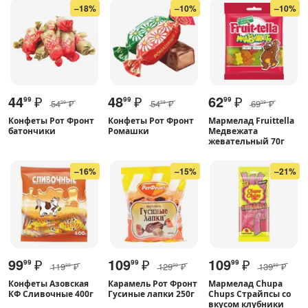
–18%
–10%
–10%
44
₽
48
₽
62
₽
99
99
99
54
₽
54
₽
69
₽
99
99
99
Конфеты Рот Фронт
Конфеты Рот Фронт
Мармелад Fruittella
батончики
Ромашки
Медвежата
жевательный 70г
–16%
–15%
–21%
99
₽
109
₽
109
₽
99
99
99
119
₽
129
₽
139
₽
99
99
99
Конфеты Азовская
Карамель Рот Фронт
Мармелад Chupa
КФ Сливочные 400г
Гусиные лапки 250г
Chups Страйпсы cо
вкусом клубники