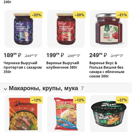
240г
–22%
–20%
–21%
189
₽
199
₽
249
₽
99
99
99
244
₽
249
₽
319
₽
99
99
99
Черника Выручай
Варенье Выручай
Варенье Вкус &
протертая с сахаром
клубничное 380г
Польза Вишня без
350г
сахара с яблочным
соком 300г
Макароны, крупы, мука
7
–12%
–12%
–27%