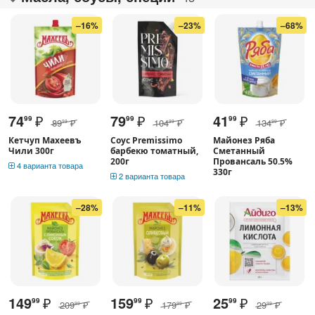
–16%
–23%
–68%
74
₽
79
₽
41
₽
99
99
99
89
₽
104
₽
134
₽
99
99
99
Кетчуп Махеевъ
Соус Premissimo
Майонез Ряба
Чили 300г
барбекю томатный,
Сметанный
200г
Провансаль 50.5%
4 варианта товара
330г
2 варианта товара
–28%
–11%
–13%
149
₽
159
₽
25
₽
99
99
99
209
₽
179
₽
29
₽
99
99
99