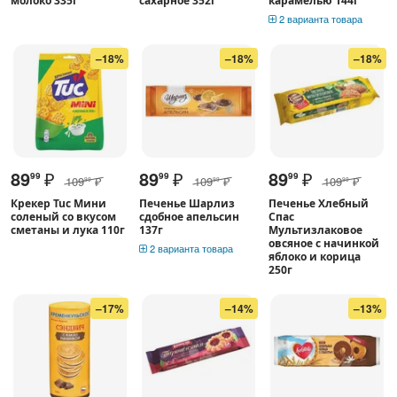
молоко 335г
сахарное 352г
карамелью 144г
2 варианта товара
–18%
–18%
–18%
89
₽
89
₽
89
₽
99
99
99
109
₽
109
₽
109
₽
99
99
99
Крекер Tuc Мини
Печенье Шарлиз
Печенье Хлебный
соленый со вкусом
сдобное апельсин
Спас
сметаны и лука 110г
137г
Мультизлаковое
овсяное с начинкой
2 варианта товара
яблоко и корица
250г
–17%
–14%
–13%