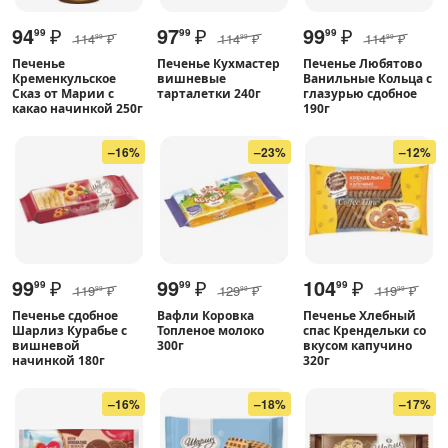
94
₽
97
₽
99
₽
99
99
99
114
₽
114
₽
114
₽
99
99
99
Печенье
Печенье Кухмастер
Печенье Любятово
Кременкульское
вишневые
Ванильные Кольца с
Сказ от Марии с
тарталетки 240г
глазурью сдобное
какао начинкой 250г
190г
–16%
–23%
–12%
99
₽
99
₽
104
₽
99
99
99
119
₽
129
₽
119
₽
99
99
99
Печенье сдобное
Вафли Коровка
Печенье Хлебный
Шарлиз Курабье с
Топленое молоко
спас Крендельки со
вишневой
300г
вкусом капучино
начинкой 180г
320г
–16%
–18%
–17%