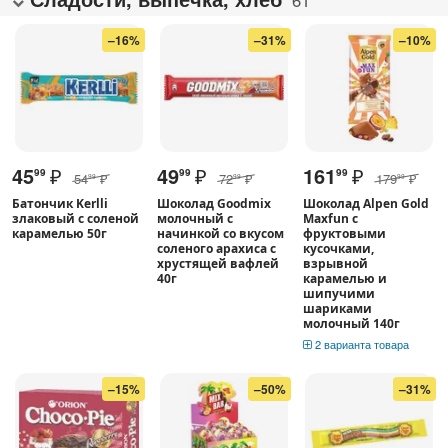
–16%
–31%
–10%
45
₽
49
₽
161
₽
99
99
99
54
₽
72
₽
179
₽
99
99
99
Батончик Kerlli
Шоколад Goodmix
Шоколад Alpen Gold
злаковый с соленой
молочный с
Maxfun c
карамелью 50г
начинкой со вкусом
фруктовыми
соленого арахиса с
кусочками,
хрустящей вафлей
взрывной
40г
карамелью и
шипучими
шариками
молочный 140г
2 варианта товара
–15%
–50%
–31%