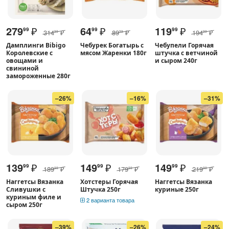
279
₽
64
₽
119
₽
99
99
99
314
₽
89
₽
194
₽
99
99
99
Дамплинги Bibigo
Чебурек Богатырь с
Чебупели Горячая
Королевские с
мясом Жаренки 180г
штучка с ветчиной
овощами и
и сыром 240г
свининой
замороженные 280г
–26%
–16%
–31%
139
₽
149
₽
149
₽
99
99
99
189
₽
179
₽
219
₽
99
99
99
Наггетсы Вязанка
Хотстеры Горячая
Наггетсы Вязанка
Сливушки с
Штучка 250г
куриные 250г
куриным филе и
2 варианта товара
сыром 250г
–39%
–26%
–24%