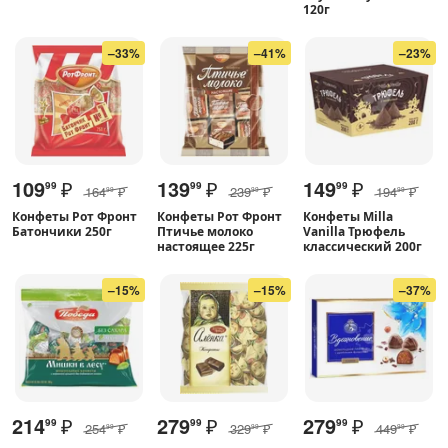
120г
–33%
–41%
–23%
109
₽
139
₽
149
₽
99
99
99
164
₽
239
₽
194
₽
99
99
99
Конфеты Рот Фронт
Конфеты Рот Фронт
Конфеты Milla
Батончики 250г
Птичье молоко
Vanilla Трюфель
настоящее 225г
классический 200г
–15%
–15%
–37%
214
₽
279
₽
279
₽
99
99
99
254
₽
329
₽
449
₽
99
99
99