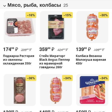
Мясо, рыба, колбасы
25
–16%
–15%
–30%
174
₽
359
₽
139
₽
99
99
90
209
₽
424
₽
199
₽
99
99
99
Поджарка Рестория
Стейк Мираторг
Колбаса Вязанка
из свинины
Black Angus Пеппер
Молокуша вареная
охлажденная 350г
из мраморной
450г
говядины 260г
–36%
–34%
–34%
139
₽
149
₽
159
₽
99
99
99
99
99
99