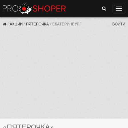
Поиск
Нави
/
АКЦИИ
/
ПЯТЕРОЧКА
/
ЕКАТЕРИНБУРГ
ВОЙТИ
«ПЯТЕРОЧКА»