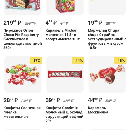
219
₽
4
₽
19
₽
99
99
99
259
₽
9
₽
28
₽
99
99
99
Пирожное Orion
Карамель Mixbar
Мармелад Chupa
Choco Pie Raspberry
молочная 11.3г в
chups Страйпс
бисквитное в
ассортименте 1шт.
экструдированный с
шоколаде с малиной
фруктовым вкусом
360г
10.5г
–17%
–14%
–18%
28
₽
39
₽
44
₽
99
99
99
34
₽
46
₽
54
₽
99
99
99
Конфеты Солнечная
Конфета Goodmix
Карамель
пчелка
Молочный шоколад
Москвичка
жевательные
с хрустящей вафлей
29г