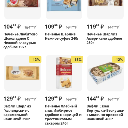
104
₽
109
₽
119
₽
99
99
99
124
₽
134
₽
144
₽
99
99
99
Печенье Любятово
Печенье Шарлиз
Печенье Шарлиз
Шоколадное С
Нежное суфле 240г
Американо сдобное
Нежной глазурью
250г
сдобное 197г
–13%
–18%
–12%
129
₽
129
₽
144
₽
99
99
99
149
₽
159
₽
164
₽
99
99
99
Вафли Шарлиз
Печенье Хлебный
Вафли Essen
Голландские с
спас Имбирное
Вертушки-Веснушки
карамельной
сдобное с корицей и
с молочно-ореховой
начинкой 290г
тростниковым
начинкой 400г
сахаром 240г