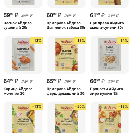
59
₽
60
₽
61
₽
99
99
99
69
₽
70
₽
71
₽
99
99
99
Чеснок Айдиго
Приправа Айдиго
Приправа Айдиго
сушёный 20г
Цыпленок табака 30г
хмели-сунели 30г
–13%
–13%
–14%
64
₽
65
₽
66
₽
99
99
99
74
₽
75
₽
77
₽
99
99
99
Корица Айдиго
Приправа Айдиго
Пряности Айдиго
молотая 20г
фарш домашний 30г
зира кумин 15г
–13%
–20%
–13%