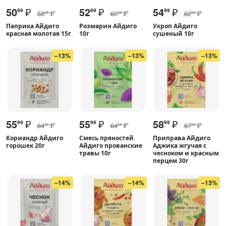
50
₽
52
₽
54
₽
99
99
99
58
₽
60
₽
62
₽
99
99
99
Паприка Айдиго
Розмарин Айдиго
Укроп Айдиго
красная молотая 15г
10г
сушеный 10г
–13%
–13%
–13%
55
₽
55
₽
58
₽
99
99
99
64
₽
64
₽
67
₽
99
99
99
Кориандр Айдиго
Смесь пряностей
Приправа Айдиго
горошек 20г
Айдиго прованские
Аджика жгучая с
травы 10г
чесноком и красным
перцем 30г
–14%
–14%
–13%