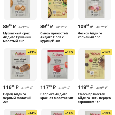
89
₽
89
₽
109
₽
99
99
99
121
₽
123
₽
127
₽
99
99
99
Мускатный орех
Смесь пряностей
Чеснок Айдиго
Айдиго Сушеный
Айдиго Плов с
копченый 15г
молотый 10г
курицей 30г
–13%
–14%
–14%
116
₽
117
₽
119
₽
99
99
99
135
₽
137
₽
139
₽
99
99
99
Перец Айдиго
Паприка Айдиго
Смесь пряностей
черный молотый
красная молотая 50г
Айдиго Пять перцев
20г
горошком 15г
–14%
–14%
–19%