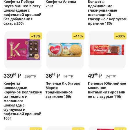
Конфеты Победа
Конфеты Аленка
Конфеты
Вкуса Мишки в лесу
250г
Вдохновение
шоколадные с
глазированные
вафельной крошкой
шоколадной
без добавления
глазурью с корпусом
сахара 200г
пралине 180г
–15%
–11%
–33%
339
₽
36
₽
49
₽
99
99
99
399
₽
41
₽
74
₽
99
99
99
Конфеты
Печенье Любятово
Печенье Юбилейное
шоколадные
Мария
молочное
Коркунов Коллекция
традиционное
витаминизированн
из темного и
затяжное 156г
ое с глазурью 116г
молочного
шоколада с
фундуком и
вафельной крошкой
165г