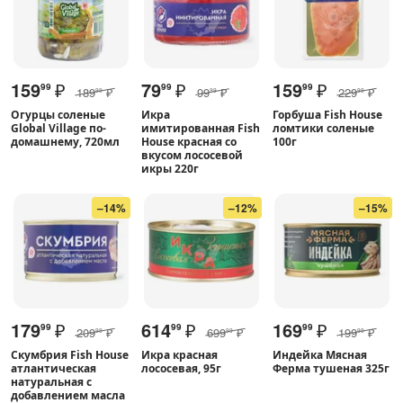
159
₽
79
₽
159
₽
99
99
99
189
₽
99
₽
229
₽
99
99
99
Огурцы соленые
Икра
Горбуша Fish House
Global Village по-
имитированная Fish
ломтики соленые
домашнему, 720мл
House красная со
100г
вкусом лососевой
икры 220г
–14%
–12%
–15%
179
₽
614
₽
169
₽
99
99
99
209
₽
699
₽
199
₽
99
99
99
Скумбрия Fish House
Икра красная
Индейка Мясная
атлантическая
лососевая, 95г
Ферма тушеная 325г
натуральная с
добавлением масла