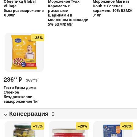
Облепиха Global
Мороженое Twix
Мороженое Магнат
Village
Карамель с
Double Соленая
быстрозамороженна
рисовыми
карамель 10% БЗМЖ
я 300г
шариками в
310г
молочном шоколаде
5% БЗМЖ 68г
–35%
236
₽
99
369
₽
99
Тесто Едим дома
слоеное
бездрожжевое
замороженное 1кг
Консервация
9
–15%
–20%
–30%