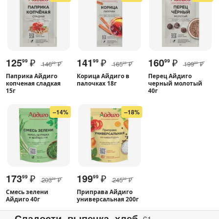
125
₽
141
₽
160
₽
99
99
99
146
₽
165
₽
199
₽
99
99
99
Паприка Айдиго
Корица Айдиго в
Перец Айдиго
копченая сладкая
палочках 18г
черный молотый
15г
40г
–14%
–18%
173
₽
199
₽
99
99
203
₽
245
₽
99
99
Смесь зелени
Приправа Айдиго
Айдиго 40г
универсальная 200г
Сладости, выпечка, хлеб
61