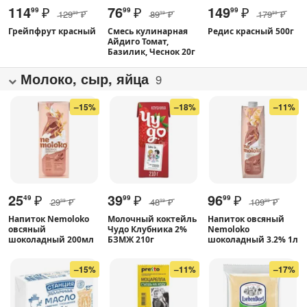
114
₽
76
₽
149
₽
99
99
99
129
₽
89
₽
179
₽
99
99
99
Грейпфрут красный
Смесь кулинарная
Редис красный 500г
Айдиго Томат,
Базилик, Чеснок 20г
Молоко, сыр, яйца
9
–15%
–18%
–11%
25
₽
39
₽
96
₽
49
99
99
29
₽
48
₽
109
₽
99
99
99
Напиток Nemoloko
Молочный коктейль
Напиток овсяный
овсяный
Чудо Клубника 2%
Nemoloko
шоколадный 200мл
БЗМЖ 210г
шоколадный 3.2% 1л
–15%
–11%
–17%