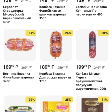
219
₽
229
₽
244
₽
Сервелат
Колбаса Вязанка
Сосиски Черкизово
Стародворье
Филейская со
Копченые По-
Мясорубский
шпиком вареная
черкизовски 400г
варено-копченый
350г
400г
–54%
–26%
–20%
169
₽
189
₽
199
₽
99
99
99
369
₽
259
₽
249
₽
99
99
99
Ветчина Вязанка
Колбаса Вязанка
Колбаса Мясная
Филейская вареная
Докторская вареная
Ферма
370г
370г
Брауншвейгская
полусухая
сырокопченая, 200г
–39%
–25%
–41%