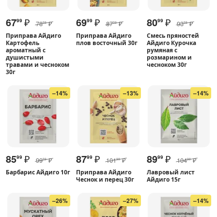
67
₽
69
₽
80
₽
99
99
99
78
₽
87
₽
93
₽
99
99
99
Приправа Айдиго
Приправа Айдиго
Смесь пряностей
Картофель
плов восточный 30г
Айдиго Курочка
ароматный с
румяная с
душистыми
розмарином и
травами и чесноком
чесноком 30г
30г
–14%
–13%
–14%
85
₽
87
₽
89
₽
99
99
99
99
₽
101
₽
104
₽
99
99
99
Барбарис Айдиго 10г
Приправа Айдиго
Лавровый лист
Чеснок и перец 30г
Айдиго 15г
–26%
–27%
–14%