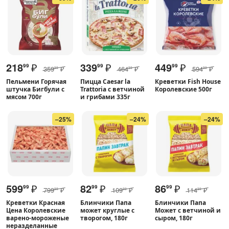
218
₽
339
₽
449
₽
99
99
99
359
₽
464
₽
594
₽
99
99
99
Пельмени Горячая
Пицца Caesar la
Креветки Fish House
штучка Бигбули с
Trattoria c ветчиной
Королевские 500г
мясом 700г
и грибами 335г
–25%
–24%
–24%
599
₽
82
₽
86
₽
99
99
99
799
₽
109
₽
114
₽
99
99
99
Креветки Красная
Блинчики Папа
Блинчики Папа
Цена Королевские
может круглые с
Может с ветчиной и
варено-мороженые
творогом, 180г
сыром, 180г
неразделанные