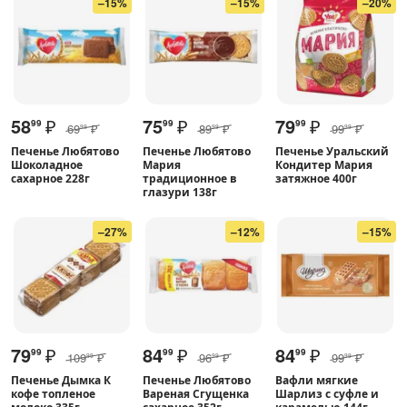
–15%
–15%
–20%
58
₽
75
₽
79
₽
99
99
99
69
₽
89
₽
99
₽
99
99
99
Печенье Любятово
Печенье Любятово
Печенье Уральский
Шоколадное
Мария
Кондитер Мария
сахарное 228г
традиционное в
затяжное 400г
глазури 138г
–27%
–12%
–15%
79
₽
84
₽
84
₽
99
99
99
109
₽
96
₽
99
₽
99
99
99
Печенье Дымка К
Печенье Любятово
Вафли мягкие
кофе топленое
Вареная Сгущенка
Шарлиз с суфле и