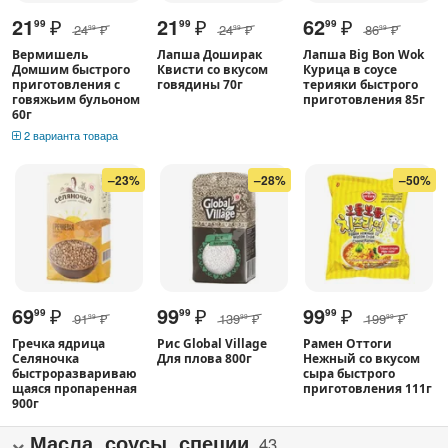
21
₽
21
₽
62
₽
99
99
99
24
₽
24
₽
86
₽
99
99
99
Вермишель
Лапша Доширак
Лапша Big Bon Wok
Домшим быстрого
Квисти со вкусом
Курица в соусе
приготовления с
говядины 70г
терияки быстрого
говяжьим бульоном
приготовления 85г
60г
2 варианта товара
–23%
–28%
–50%
69
₽
99
₽
99
₽
99
99
99
91
₽
139
₽
199
₽
99
99
99
Гречка ядрица
Рис Global Village
Рамен Оттоги
Селяночка
Для плова 800г
Нежный со вкусом
быстроразвариваю
сыра быстрого
щаяся пропаренная
приготовления 111г
900г
Масла, соусы, специи
43