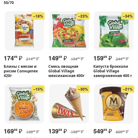
50/70
–18%
–23%
–34%
174
₽
149
₽
159
₽
99
99
99
214
₽
194
₽
244
₽
99
99
99
Блины с мясом и
Смесь овощная
Капуста брокколи
рисом Солнцепек
Global Village
Global Village
420г
мексиканская 400г
замороженная 400 г
–15%
–30%
–21%
169
₽
139
₽
549
₽
99
99
99
199
₽
199
₽
699
₽
99
99
99