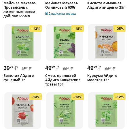
Майонез Махеевъ
Майонез Махеевъ
Кислота лимонная
Провансаль с
Оливковый 630г
Айдиго пищевая 25г
лимонным соком
2 варианта товара
дой-пак 655мл
–13%
–18%
–25%
39
₽
49
₽
49
₽
99
99
99
45
₽
60
₽
66
₽
99
99
99
Базилик Айдиго
Смесь пряностей
Куркума Айдиго
сушеный 7г
Айдиго Кавказские
молотая 15г
травы 10г
–13%
–13%
–12%