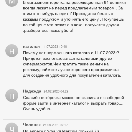
М
В магазинепятерочка на революционная 84 ценники
всегда лежат не перед предлагаемым товаром . За
этим кто нибудь следит ? Приходится бегать с
каждым продуктом и уточнять его цену . Покупаешь
по той цене что лежит а в чеке -получатся другая
.разберитесь пожалуйста!
наталья
11.07.2023 10:40
Н
Почему нет нормального каталога с 11.07.2023г?
Придется воспользоваться каталогами других
супермаркетов.Чем тратить такие деньги на
рекламу,наймите лучше хорошего программиста
для создания удобного для покупателей каталога.
Надежда
24.02.2023 04:29
Н
Спасибо пятёрочка можно не скачивая в свободной
форме зайти в интернет каталог и выбрать товар....
Очень удобно...
Человек
21.05.2021 07:17
Ч
По адресу г.Уфа ул Максим горький 76