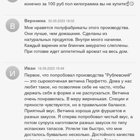
конечно за 100 руб пол килограмма вы не купите☝️🙄
Вероника
30.09.2023 18:02
В
Мне нравятся полуфабрикаты этого производства.
Они лучше, чем домашние. Сделаны из
натуральных продуктов. Внутри много начинки.
Каждый вареник или блинчик аккуратно слеплены.
При готовке идет аппетитный аромат на весь дом.
Иван
16.09.2023 19:49
И
Первое, что попробовал производства "Рублевский"
— это сырокопченая ветчина Перфетто. Дома у нас
любят такое, но позволяем себе не часто, чтобы
держать себя в форме и не распускаться. Ветчина
очень понравилась. В меру жирненькая. Специи и
пряности чувствуются, но в правильном балансе.
Приятный вкус. Ветчина хороша для фуршетов и
разных закусок. Я сперва попробовал чистый вкус, а
потом супруга наготовили разных закусок по типу
испанских тапасов. Уплели так быстро, что мне
досталось буквально несколько. Достойного качества