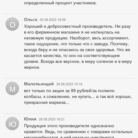
определенный процент участников.
Ольга
30.08.2023 18:59
О
Хороший и добросовестный производитель. Ни разу
в его фирменном магазине я не наткнулась на
несвежую продукцию. Наоборот, весь ассортимент,
такое ощущение, что только что с завода. Поэтому,
всегда беру и не опасаюсь за свое здоровье. Что же
касается качества, то оно на соответствующем
уровне. Всегда все вкусное, в меру соленое и в меру
жирное.
Малопьющий
26.08.2023 19:16
М
вот только по акции за 99 рублей/за полкило
колбасы, к сожалению, не купить... а так всё хорошо,
прекрасная маркиза...
Юлия
26.08.2023 16:21
Ю
Продукция этого производителя однозначно
нравится. Ведь, по сравнению с товарами остальных
мясокомбинатов, в ней реально чувствуется