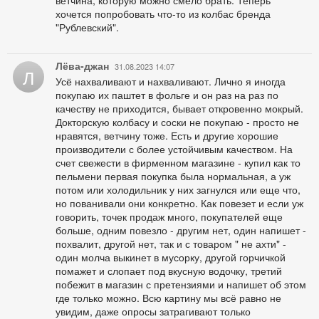
ветчина, которую можно смело брать. Теперь
хочется попробовать что-то из колбас бренда
"Рублевский".
Лёва-джан
31.08.2023 14:07
Л
Усё нахваливают и нахваливают. Лично я иногда
покупаю их паштет в фольге и он раз на раз по
качеству не приходится, бывает откровенно мокрый.
Докторскую колбасу и соски не покупаю - просто не
нравятся, ветчину тоже. Есть и другие хорошие
производители с более устойчивым качеством. На
счет свежести в фирменном магазине - купил как то
пельмени первая покупка была нормальная, а уж
потом или холодильник у них загнулся или еще что,
но пованивали они конкретно. Как повезет и если уж
говорить, точек продаж много, покупателей еще
больше, одним повезло - другим нет, один напишет -
похвалит, другой нет, так и с товаром " не ахти" -
один молча выкинет в мусорку, другой горчичкой
помажет и слопает под вкусную водочку, третий
побежит в магазин с претензиями и напишет об этом
где только можно. Всю картину мы всё равно не
увидим, даже опросы затрагивают только