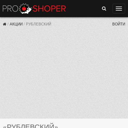
Поиск
Нави
/
АКЦИИ
/
РУБЛЕВСКИЙ
ВОЙТИ
«РУБЛЕВСКИЙ»