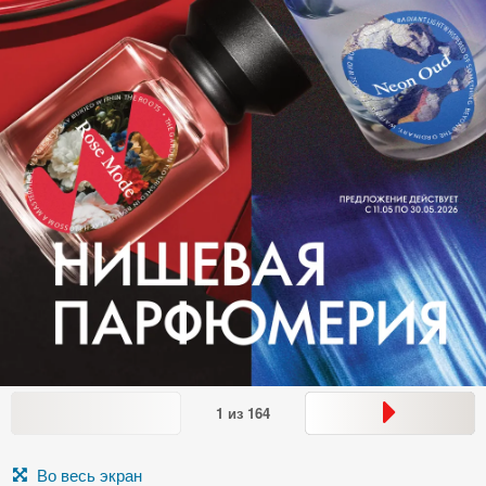
1
из
164
Во весь экран