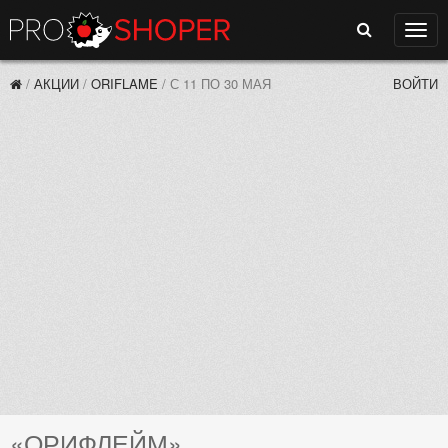
Поиск
Нави
/
АКЦИИ
/
ORIFLAME
/
С 11 ПО 30 МАЯ
ВОЙТИ
«ОРИФЛЕЙМ»