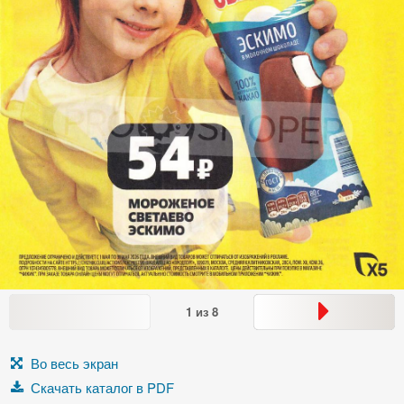
1
из
8
Во весь экран
Скачать каталог в PDF