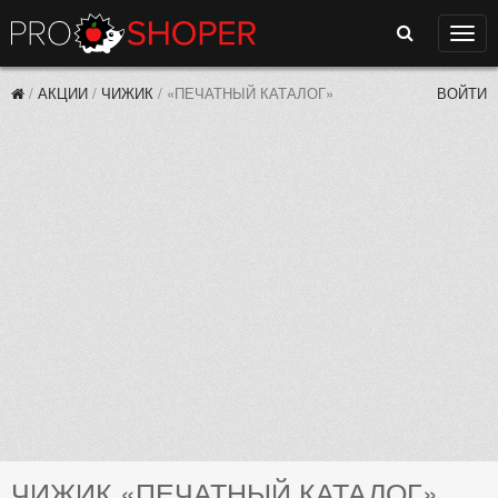
Поиск
Нави
/
АКЦИИ
/
ЧИЖИК
/
«ПЕЧАТНЫЙ КАТАЛОГ»
ВОЙТИ
ЧИЖИК «ПЕЧАТНЫЙ КАТАЛОГ»