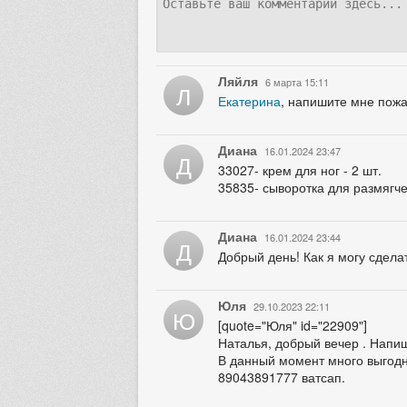
Ляйля
6 марта 15:11
Л
Екатерина
, напишите мне пожа
Диана
16.01.2024 23:47
Д
33027- крем для ног - 2 шт.
35835- сыворотка для размягче
Диана
16.01.2024 23:44
Д
Добрый день! Как я могу сдела
Юля
29.10.2023 22:11
Ю
[quote="Юля" id="22909"]
Наталья, добрый вечер . Напиш
В данный момент много выгодн
89043891777 ватсап.