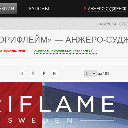
АКЦИИ
КУПОНЫ
АНЖЕРО-СУДЖЕНСК
8 АВГУСТА, СУБ
ОРИФЛЕЙМ»
— АНЖЕРО-СУД
г закончился
смотреть актуальные каталоги (1)
из
164