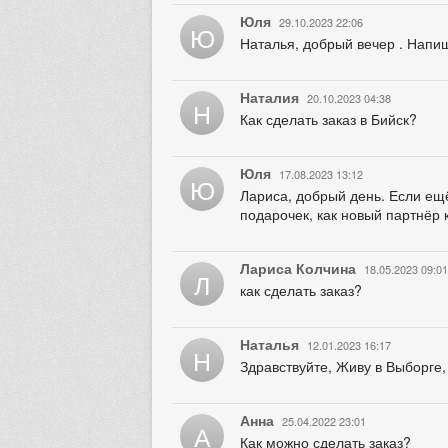
Юля
29.10.2023 22:06
Ю
Наталья, добрый вечер . Напиш
Наталия
20.10.2023 04:38
Н
Как сделать заказ в Бийск?
Юля
17.08.2023 13:12
Ю
Лариса, добрый день. Если ещё
подарочек, как новый партнёр 
Лариса Колчина
18.05.2023 09:01
Л
как сделать заказ?
Наталья
12.01.2023 16:17
Н
Здравствуйте, Живу в Выборге,
Анна
25.04.2022 23:01
А
Как можно сделать заказ?