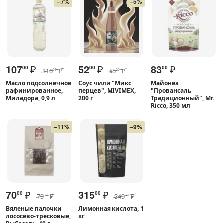
–7%
–5%
107
₽
52
₽
83
₽
00
00
00
116
₽
55
₽
00
00
Масло подсолнечное
Соус чили "Микс
Майонез
рафинированное,
перцев", MIVIMEX,
"Провансаль
Миладора, 0,9 л
200 г
Традиционный", Mr.
Ricco, 350 мл
–11%
–9%
70
₽
315
₽
00
00
79
₽
349
₽
00
00
Вяленые палочки
Лимонная кислота, 1
лососево-тресковые,
кг