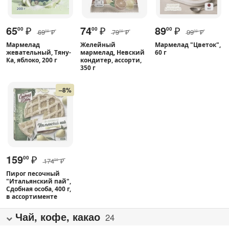
65
₽
74
₽
89
₽
00
00
00
69
₽
79
₽
99
₽
00
00
00
Мармелад
Желейный
Мармелад "Цветок",
жевательный, Тяну-
мармелад, Невский
60 г
Ка, яблоко, 200 г
кондитер, ассорти,
350 г
–8%
159
₽
00
174
₽
50
Пирог песочный
"Итальянский пай",
Сдобная особа, 400 г,
в ассортименте
Чай, кофе, какао
24