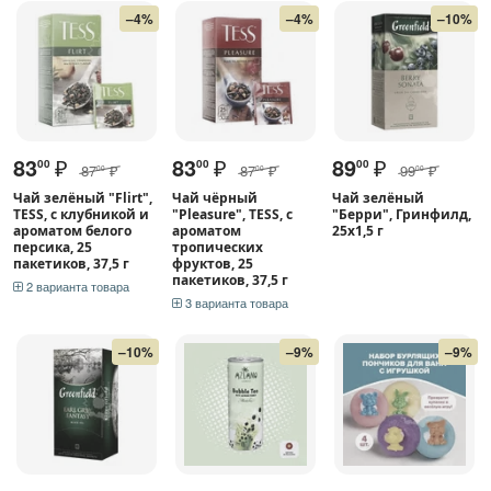
–4%
–4%
–10%
83
₽
83
₽
89
₽
00
00
00
87
₽
87
₽
99
₽
00
00
00
Чай зелёный "Flirt",
Чай чёрный
Чай зелёный
TESS, с клубникой и
"Pleasure", TESS, с
"Берри", Гринфилд,
ароматом белого
ароматом
25х1,5 г
персика, 25
тропических
пакетиков, 37,5 г
фруктов, 25
пакетиков, 37,5 г
2 варианта товара
3 варианта товара
–10%
–9%
–9%