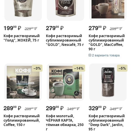
199
₽
279
₽
279
₽
00
00
00
229
₽
299
₽
00
00
Кофе растворимый
Кофе растворимый
Кофе растворимый
"Голд", ЖОКЕЙ, 75 г
сублимированный
сублимированный
"GOLD", Nescafé, 75 г
"GOLD", MacCoffee,
90 г
2 варианта товара
–3%
–14%
–5%
289
₽
299
₽
329
₽
00
00
00
299
₽
349
₽
349
₽
00
00
00
Кофе растворимый
Кофе молотый,
Кофе растворимый
сублимированный,
ЧЁРНАЯ КАРТА,
сублимированный
Coffee, 150 г
тёмная обжарка, 250
"Deep Dark", Jardin,
г
95 г