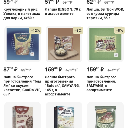
59
₽
57
₽
62
₽
00
00
00
59
₽
69
₽
00
00
Круглозёрный рис,
Лапша BIGBON, 70 г,
Лапша, БигБон WOK,
Увелка, в пакетиках
в ассортименте
со вкусом курицы
для варки, 4х80 г
терияки, 85 г
–12%
–8%
–8%
87
₽
159
₽
159
₽
00
00
00
99
₽
174
₽
174
₽
00
50
50
Лапша быстрого
Лапша быстрого
Лапша быстрого
приготовления "Том
приготовления
приготовления,
Ям" со вкусом
"Buldak", SAMYANG,
SAMYANG, в
креветки, GauDo VIP,
145 г, в
ассортименте
65 г
ассортименте