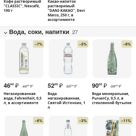
Кофе растворимый
Какао-напиток
"CLASSIC", Nescafé,
растворимый
190 г
"DANI-KAKAO", Devi
Marco, 250 г, в
ассортименте
Вода, соки, напитки
27
–7%
–5%
–9%
46
₽
52
₽
90
₽
00
00
00
49
₽
55
₽
99
₽
50
00
00
Негазированная
Вода
Вода минеральная,
вода, Fahrenheit, 0,5
негазированная,
РычалСу, 0,5 л, в
л, в ассортименте
Святой Источник, 1
стеклянной бутылке
л
–6%
–3%
–11%