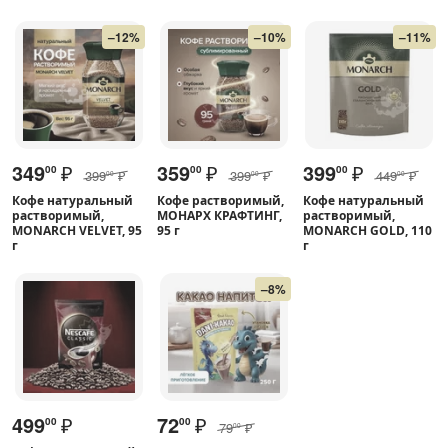
–12%
–10%
–11%
349
₽
359
₽
399
₽
00
00
00
399
₽
399
₽
449
₽
00
00
00
Кофе натуральный
Кофе растворимый,
Кофе натуральный
растворимый,
МОНАРХ КРАФТИНГ,
растворимый,
MONARCH VELVET, 95
95 г
MONARCH GOLD, 110
г
г
–8%
499
₽
72
₽
00
00
79
₽
00