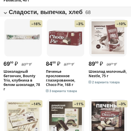
Рыбасоль, 40 г
Сладости, выпечка, хлеб
68
–16%
–3%
–10%
69
₽
84
₽
89
₽
00
00
00
83
₽
87
₽
99
₽
00
00
00
Шоколадный
Печенье
Шоколад молочный,
батончик, Bounty
прослоенное
Nestle, 75 г
Trio, клубника в
глазированное,
2 варианта товара
белом шоколаде, 78
Choco Pie, 168 г
г
3 варианта товара
–14%
–11%
–3%