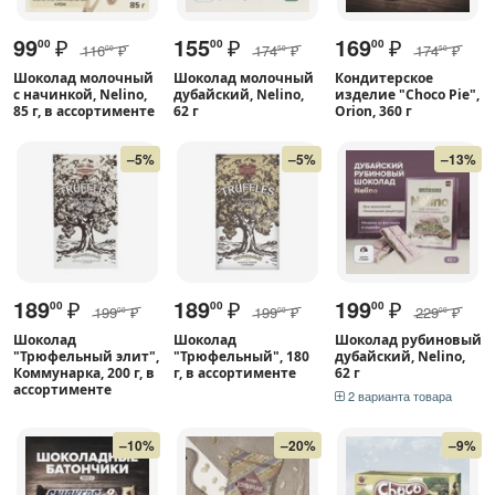
99
₽
155
₽
169
₽
00
00
00
116
₽
174
₽
174
₽
00
50
50
Шоколад молочный
Шоколад молочный
Кондитерское
с начинкой, Nelino,
дубайский, Nelino,
изделие "Choco Pie",
85 г, в ассортименте
62 г
Orion, 360 г
–5%
–5%
–13%
189
₽
189
₽
199
₽
00
00
00
199
₽
199
₽
229
₽
00
00
00
Шоколад
Шоколад
Шоколад рубиновый
"Трюфельный элит",
"Трюфельный", 180
дубайский, Nelino,
Коммунарка, 200 г, в
г, в ассортименте
62 г
ассортименте
2 варианта товара
–10%
–20%
–9%