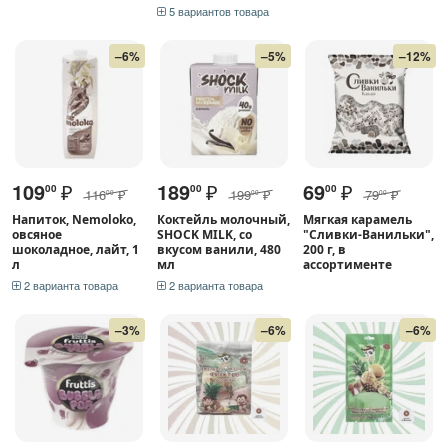
5 вариантов товара
–6%
–5%
–12%
109
₽
189
₽
69
₽
00
00
00
116
₽
199
₽
79
₽
00
00
00
Напиток, Nemoloko,
Коктейль молочный,
Мягкая карамель
овсяное
SHOCK MILK, со
"Сливки-Ванильки",
шоколадное, лайт, 1
вкусом ванили, 480
200 г, в
л
мл
ассортименте
2 варианта товара
2 варианта товара
–3%
–6%
–6%