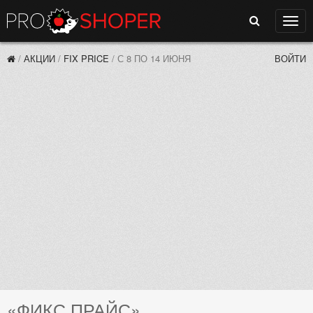
Поиск
Нави
/
АКЦИИ
/
FIX PRICE
/
С 8 ПО 14 ИЮНЯ
ВОЙТИ
«ФИКС ПРАЙС»