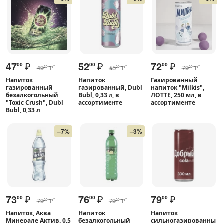
47
₽
52
₽
72
₽
00
00
00
49
₽
55
₽
79
₽
50
00
00
Напиток
Напиток
Газированный
газированный
газированный, Dubl
напиток "Milkis",
безалкогольный
Bubl, 0,33 л, в
ЛОТТЕ, 250 мл, в
"Toxic Crush", Dubl
ассортименте
ассортименте
Bubl, 0,33 л
–7%
–3%
73
₽
76
₽
79
₽
00
00
00
79
₽
79
₽
00
00
Напиток, Аква
Напиток
Напиток
Минерале Актив, 0,5
безалкогольный
сильногазированны