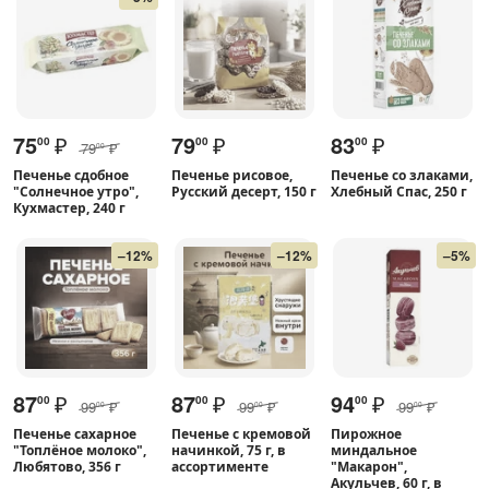
75
₽
79
₽
83
₽
00
00
00
79
₽
00
Печенье сдобное
Печенье рисовое,
Печенье со злаками,
"Солнечное утро",
Русский десерт, 150 г
Хлебный Спас, 250 г
Кухмастер, 240 г
–12%
–12%
–5%
87
₽
87
₽
94
₽
00
00
00
99
₽
99
₽
99
₽
00
00
00
Печенье сахарное
Печенье с кремовой
Пирожное
"Топлёное молоко",
начинкой, 75 г, в
миндальное
Любятово, 356 г
ассортименте
"Макарон",
Акульчев, 60 г, в