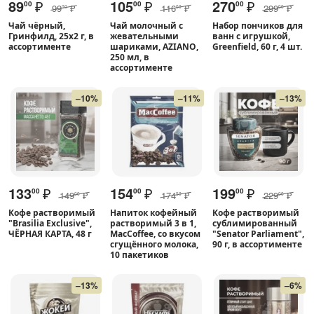
89
₽
105
₽
270
₽
00
00
00
99
₽
116
₽
299
₽
00
00
00
Чай чёрный,
Чай молочный с
Набор пончиков для
Гринфилд, 25х2 г, в
жевательными
ванн с игрушкой,
ассортименте
шариками, AZIANO,
Greenfield, 60 г, 4 шт.
250 мл, в
ассортименте
–10%
–11%
–13%
133
₽
154
₽
199
₽
00
00
00
149
₽
174
₽
229
₽
00
50
00
Кофе растворимый
Напиток кофейный
Кофе растворимый
"Brasilia Exclusive",
растворимый 3 в 1,
сублимированный
ЧЁРНАЯ КАРТА, 48 г
MacCoffee, со вкусом
"Senator Parliament",
сгущённого молока,
90 г, в ассортименте
10 пакетиков
–13%
–6%