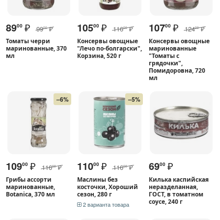
89
₽
105
₽
107
₽
00
00
00
99
₽
116
₽
124
₽
00
00
00
Томаты черри
Консервы овощные
Консервы овощные
маринованные, 370
"Лечо по-болгарски",
маринованные
мл
Корзина, 520 г
"Томаты с
грядочки",
Помидоровна, 720
мл
–6%
–5%
109
₽
110
₽
69
₽
00
00
00
116
₽
116
₽
00
00
Грибы ассорти
Маслины без
Килька каспийская
маринованные,
косточки, Хороший
неразделанная,
Botanica, 370 мл
сезон, 280 г
ГОСТ, в томатном
соусе, 240 г
2 варианта товара