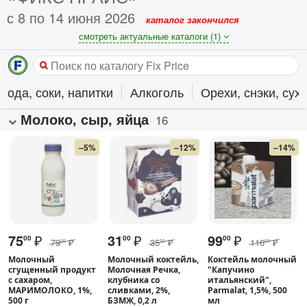
с 8 по 14 июня 2026
каталог закончился
смотреть актуальные каталоги (1)
Вода, соки, напитки
Алкоголь
Орехи, снэки, су
Молоко, сыр, яйца
16
–5%
–12%
–14%
75
₽
31
₽
99
₽
00
00
00
79
₽
35
₽
116
₽
00
50
00
Молочный
Молочный коктейль,
Коктейль молочный
сгущенный продукт
Молочная Речка,
"Капучино
с сахаром,
клубника со
итальянский",
МАРИМОЛОКО, 1%,
сливками, 2%,
Parmalat, 1,5%, 500
500 г
БЗМЖ, 0,2 л
мл