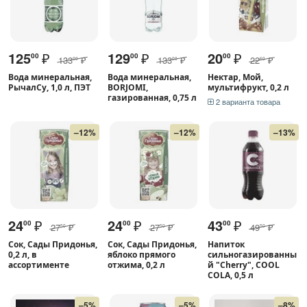
125
₽
129
₽
20
₽
00
00
00
133
₽
133
₽
22
₽
00
00
60
Вода минеральная,
Вода минеральная,
Нектар, Мой,
РычалСу, 1,0 л, ПЭТ
BORJOMI,
мультифрукт, 0,2 л
газированная, 0,75 л
2 варианта товара
–12%
–12%
–13%
24
₽
24
₽
43
₽
00
00
00
27
₽
27
₽
49
₽
50
50
50
Сок, Сады Придонья,
Сок, Сады Придонья,
Напиток
0,2 л, в
яблоко прямого
сильногазированны
ассортименте
отжима, 0,2 л
й "Cherry", COOL
COLA, 0,5 л
–5%
–5%
–8%