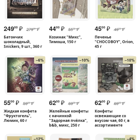
249
₽
44
₽
45
₽
00
00
00
279
₽
55
₽
49
₽
00
00
50
Батончик
Козинак "Микс",
Печенье
шоколадный,
Тимоша, 150 г
"CHOCOBOY", Orion,
Snickers, 9 шт., 360 г
45 г
–6%
–10%
–10%
55
₽
62
₽
62
₽
00
00
00
59
₽
69
₽
69
₽
00
00
00
Жидкая конфета
Желейные конфеты
Конфеты
"Фруктогель",
с начинкой
освежающие со
Люмик, 60 г
"Задорная пчёлка",
вкусом чая, 60 г, в
b&b, микс, 250 г
ассортименте
–12%
–4%