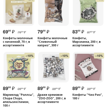
69
₽
79
₽
83
₽
00
00
00
79
₽
87
₽
00
00
Конфеты молочные
Конфеты молочные
Конфеты,
с начинкой, 70 г, в
"Сливочный
Марсианка, 200 г, в
ассортименте
каприз", 300 г
ассортименте
–10%
–10%
–10%
89
₽
89
₽
89
₽
00
00
00
99
₽
99
₽
99
₽
00
00
00
Мармелад "Роллсы",
Драже кремовое
Конфеты "Чио Рио",
Chupa Chups,
"ZOO-ZOO", 200 г, в
180 г
апельсин/лимон,
ассортименте
100 г