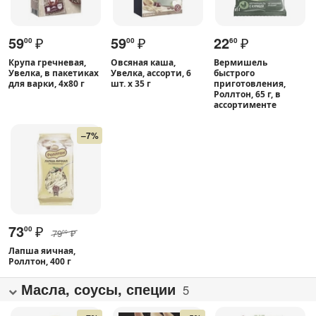
59
₽
59
₽
22
₽
00
00
60
Крупа гречневая,
Овсяная каша,
Вермишель
Увелка, в пакетиках
Увелка, ассорти, 6
быстрого
для варки, 4х80 г
шт. х 35 г
приготовления,
Роллтон, 65 г, в
ассортименте
–7%
73
₽
00
79
₽
00
Лапша яичная,
Роллтон, 400 г
Масла, соусы, специи
5