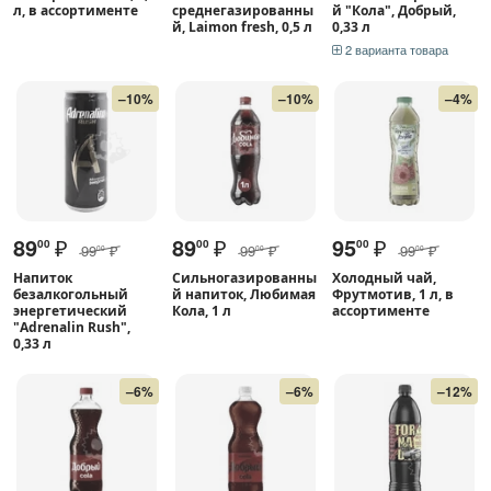
л, в ассортименте
среднегазированны
й "Кола", Добрый,
й, Laimon fresh, 0,5 л
0,33 л
2 варианта товара
–10%
–10%
–4%
89
₽
89
₽
95
₽
00
00
00
99
₽
99
₽
99
₽
00
00
00
Напиток
Сильногазированны
Холодный чай,
безалкогольный
й напиток, Любимая
Фрутмотив, 1 л, в
энергетический
Кола, 1 л
ассортименте
"Adrenalin Rush",
0,33 л
–6%
–6%
–12%