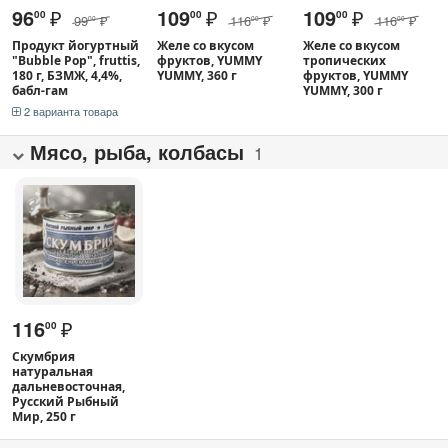
96
₽
109
₽
109
₽
00
00
00
99
₽
116
₽
116
₽
00
00
00
Продукт йогуртный
Желе со вкусом
Желе со вкусом
"Bubble Pop", fruttis,
фруктов, YUMMY
тропических
180 г, БЗМЖ, 4,4%,
YUMMY, 360 г
фруктов, YUMMY
бабл-гам
YUMMY, 300 г
2 варианта товара
Мясо, рыба, колбасы
1
116
₽
00
Скумбрия
натуральная
дальневосточная,
Русский Рыбный
Мир, 250 г