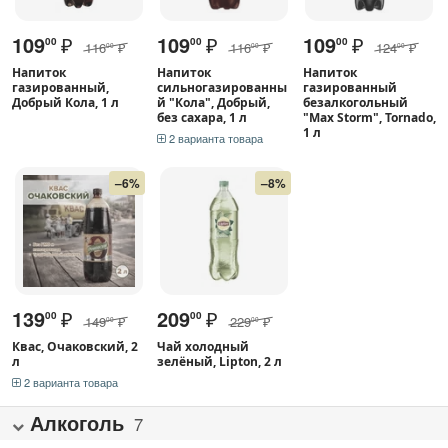
109
₽
109
₽
109
₽
00
00
00
116
₽
116
₽
124
₽
00
00
00
Напиток
Напиток
Напиток
газированный,
сильногазированны
газированный
Добрый Кола, 1 л
й "Кола", Добрый,
безалкогольный
без сахара, 1 л
"Max Storm", Tornado,
1 л
2 варианта товара
–6%
–8%
139
₽
209
₽
00
00
149
₽
229
₽
00
00
Квас, Очаковский, 2
Чай холодный
л
зелёный, Lipton, 2 л
2 варианта товара
Алкоголь
7