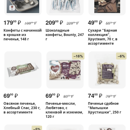
179
₽
209
₽
49
₽
00
00
00
199
₽
229
₽
55
₽
00
00
00
Конфеты с начинкой
Шоколадные
Сухари "Барная
в крошке из
конфеты, Bounty, 247
коллекция",
печенья, 148 г
г
Хрусteam, 70 г, в
ассортименте
–16%
–6%
69
₽
69
₽
74
₽
00
00
00
83
₽
79
₽
00
00
Овсяное печенье,
Печенье-мюсли,
Печенье сдобное
Хлебный Спас, 230 г,
Любятово, с
"Малышки
в ассортименте
клюквой и изюмом,
Хрустишки", 250 г
120 г
–5%