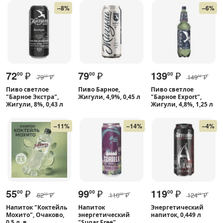
–8%
–6%
72
₽
79
₽
139
₽
00
00
00
79
₽
149
₽
00
00
Пиво светлое
Пиво Барное,
Пиво светлое
"Барное Экстра",
Жигули, 4,9%, 0,45 л
"Барное Export",
Жигули, 8%, 0,43 л
Жигули, 4,8%, 1,25 л
–11%
–14%
–4%
55
₽
99
₽
119
₽
00
00
00
62
₽
116
₽
124
₽
00
00
00
Напиток "Коктейль
Напиток
Энергетический
Мохито", Очаково,
энергетический
напиток, 0,449 л
0,5 л, в
"Sugar Free",