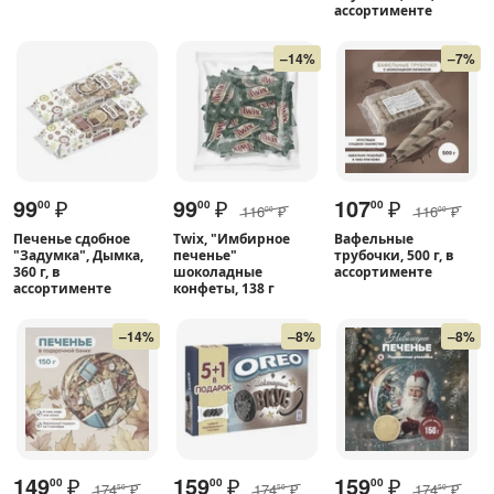
ассортименте
–14%
–7%
99
₽
99
₽
107
₽
00
00
00
116
₽
116
₽
00
00
Печенье сдобное
Twix, "Имбирное
Вафельные
"Задумка", Дымка,
печенье"
трубочки, 500 г, в
360 г, в
шоколадные
ассортименте
ассортименте
конфеты, 138 г
–14%
–8%
–8%
149
₽
159
₽
159
₽
00
00
00
174
₽
174
₽
174
₽
50
50
50