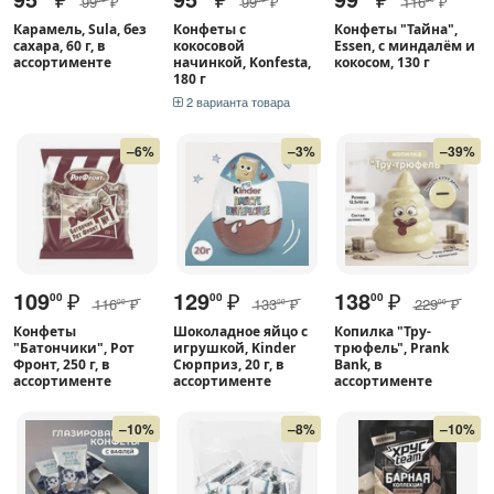
99
₽
99
₽
116
₽
Карамель, Sula, без
Конфеты с
Конфеты "Тайна",
сахара, 60 г, в
кокосовой
Essen, с миндалём и
ассортименте
начинкой, Konfesta,
кокосом, 130 г
180 г
2 варианта товара
–6%
–3%
–39%
109
₽
129
₽
138
₽
00
00
00
116
₽
133
₽
229
₽
00
00
00
Конфеты
Шоколадное яйцо с
Копилка "Тру-
"Батончики", Рот
игрушкой, Kinder
трюфель", Prank
Фронт, 250 г, в
Сюрприз, 20 г, в
Bank, в
ассортименте
ассортименте
ассортименте
–10%
–8%
–10%