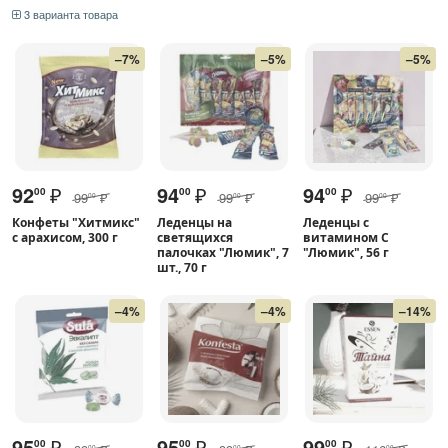
3 варианта товара
–7%
–5%
–5%
92
₽
94
₽
94
₽
00
00
00
99
₽
99
₽
99
₽
00
00
00
Конфеты "Хитмикс"
Леденцы на
Леденцы с
с арахисом, 300 г
светящихся
витамином С
палочках "Люмик", 7
"Люмик", 56 г
шт., 70 г
–4%
–4%
–14%
95
₽
95
₽
99
₽
00
00
00
00
00
00