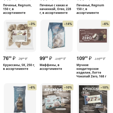
Печенье, Regnum,
Печенье с какао и
Печенье, Regnum
150 г, в
начинкой, Oreo, 228
150 г, в
ассортименте
г, в ассортименте
ассортименте
–3%
–14%
–6%
76
₽
99
₽
109
₽
00
00
00
79
₽
116
₽
116
₽
00
00
00
Круассаны, SK, 250 г,
Маффины, в
Мучное
в ассортименте
ассортименте
кондитерское
изделие, Лотте
Чокопай Zero, 168 г
–6%
–10%
–10%