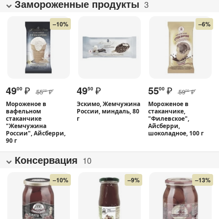
Замороженные продукты
3
–10%
–6%
49
₽
49
₽
55
₽
00
50
00
55
₽
59
₽
00
00
Мороженое в
Эскимо, Жемчужина
Мороженое в
вафельном
России, миндаль, 80
стаканчике,
стаканчике
г
"Филевское",
"Жемчужина
Айсберри,
России", Айсберри,
шоколадное, 100 г
90 г
Консервация
10
–10%
–9%
–13%