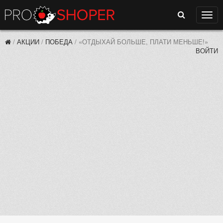
Поиск
Нави
/
АКЦИИ
/
ПОБЕДА
/
«ОТДЫХАЙ БОЛЬШЕ, ПЛАТИ МЕНЬШЕ!»
ВОЙТИ