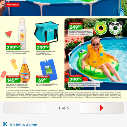
1
из
5
Во весь экран