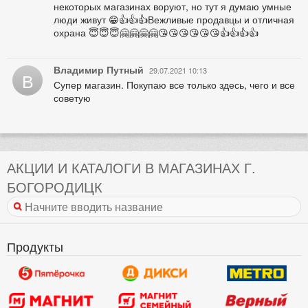
некоторых магазинах воруют, но тут я думаю умные
люди живут 😁👍👍👍Вежливые продавцы и отличная
охрана 😇😇😇🤗🤗🤗🤗😘😘😘😘😘😘👍👍👍👍
Владимир Путный
29.07.2021 10:13
В
Супер магазин. Покупаю все только здесь, чего и все
советую
АКЦИИ И КАТАЛОГИ В МАГАЗИНАХ Г.
БОГОРОДИЦК
Продукты