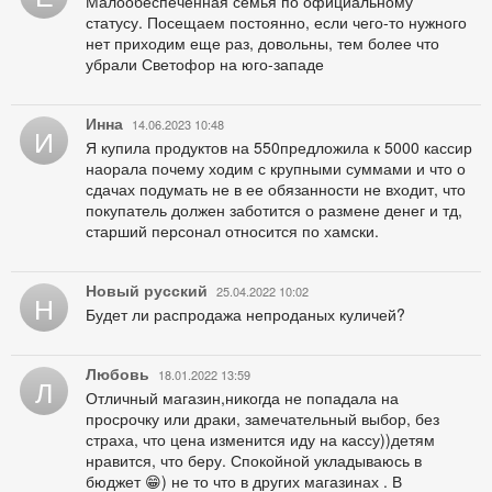
Малообеспеченная семья по официальному
статусу. Посещаем постоянно, если чего-то нужного
нет приходим еще раз, довольны, тем более что
убрали Светофор на юго-западе
Инна
14.06.2023 10:48
И
Я купила продуктов на 550предложила к 5000 кассир
наорала почему ходим с крупными суммами и что о
сдачах подумать не в ее обязанности не входит, что
покупатель должен заботится о размене денег и тд,
старший персонал относится по хамски.
Новый русский
25.04.2022 10:02
Н
Будет ли распродажа непроданых куличей?
Любовь
18.01.2022 13:59
Л
Отличный магазин,никогда не попадала на
просрочку или драки, замечательный выбор, без
страха, что цена изменится иду на кассу))детям
нравится, что беру. Спокойной укладываюсь в
бюджет 😁) не то что в других магазинах . В