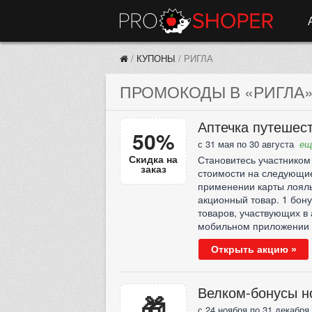
/
КУПОНЫ
/
РИГЛА
ПРОМОКОДЫ В «РИГЛА» 
Аптечка путешес
50%
с 31 мая по 30 августа
ещ
Скидка на
Становитесь участником
заказ
стоимости на следующие
применении карты лояль
акционный товар. 1 бон
товаров, участвующих в 
мобильном приложении м
Открыть акцию »
Велком-бонусы н
🎁
с 24 ноября по 31 декабря