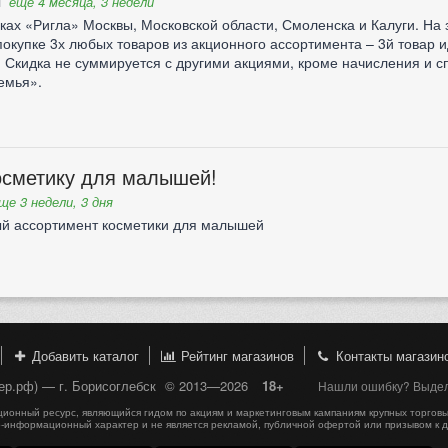
я
еще 4 месяца, 3 недели
ках «Ригла» Москвы, Московской области, Смоленска и Калуги. На 
окупке 3х любых товаров из акционного ассортимента – 3й товар и
 Скидка не суммируется с другими акциями, кроме начисления и с
емья».
осметику для малышей!
ще 3 недели, 3 дня
ый ассортимент косметики для малышей
Добавить каталог
Рейтинг магазинов
Контакты магазин
пер.рф) — г. Борисоглебск
© 2013—2026
18+
Нашли ошибку? Выдели
онный ресурс, являющийся гидом по акциям и маркетинговым кампаниям крупных торговы
-информационный характер и не является рекламой, публичной офертой или призывом к 