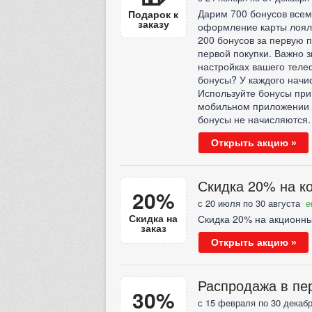
Дарим 700 бонусов всем
Подарок к
заказу
оформление карты лояль
200 бонусов за первую п
первой покупки. Важно з
настройках вашего телеф
бонусы? У каждого начи
Используйте бонусы при
мобильном приложении и
бонусы не начисляются.
Открыть акцию »
Скидка 20% на к
20%
с 20 июля по 30 августа
е
Скидка на
Скидка 20% на акционн
заказ
Открыть акцию »
Распродажа в пе
30%
с 15 февраля по 30 декаб