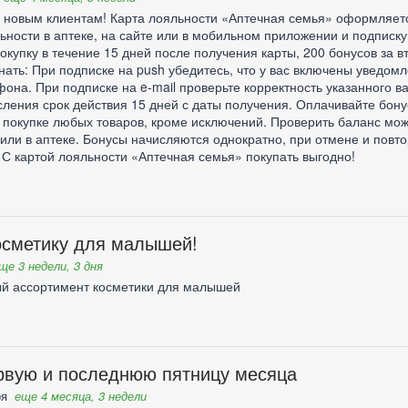
 новым клиентам! Карта лояльности «Аптечная семья» оформляется
ности в аптеке, на сайте или в мобильном приложении и подписку 
окупку в течение 15 дней после получения карты, 200 бонусов за в
нать: При подписке на push убедитесь, что у вас включены уведом
она. При подписке на e-mail проверьте корректность указанного ва
сления срок действия 15 дней с даты получения. Оплачивайте бону
 покупке любых товаров, кроме исключений. Проверить баланс можн
ли в аптеке. Бонусы начисляются однократно, при отмене и пов
 С картой лояльности «Аптечная семья» покупать выгодно!
осметику для малышей!
ще 3 недели, 3 дня
ый ассортимент косметики для малышей
рвую и последнюю пятницу месяца
ря
еще 4 месяца, 3 недели