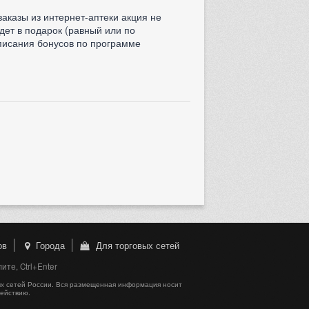
заказы из интернет-аптеки акция не
дет в подарок (равный или по
писания бонусов по программе
ов
Города
Для торговых сетей
те, Ctrl+Enter
х сетей России. Вся размещенная информация носит
действию.