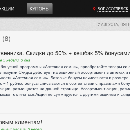
АКЦИИ
КУПОНЫ
БОРИСОГЛЕБСК
7 АВГУСТА, ПЯТ
(8)
твенника. Скидки до 50% + кешбэк 5% бонусам
е 3 недели, 3 дня
 бонусной программы «Аптечная семья», приобретайте товары со 
 покупки.Скидка действует на акционный ассортимент в аптеках и 
ности «Аптечная семья». Базовые бонусы начисляются в размере 
ус = 1 рублю. Бонусы списываются в соответствии с правилами бо
акции, размещается на данной странице. Ассортимент акции, размер
ожет отличаться.Акция не суммируется с другими акциями и скид
овым клиентам!
еще 4 месяца, 3 недели