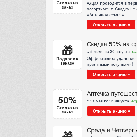
Скидка на
Акция проводится в пер
заказ
ассортимент. Скидка не
«Аптечная семья».
Открыть акцию »
Скидка 50% на с
🎁
с 5 июля по 30 августа
ещ
Эффективное удаление н
Подарок к
заказу
приятными покупками!
Открыть акцию »
Аптечка путешес
50%
с 31 мая по 31 августа
ещ
Скидка на
заказ
Открыть акцию »
Среда и Четверг 
🎁