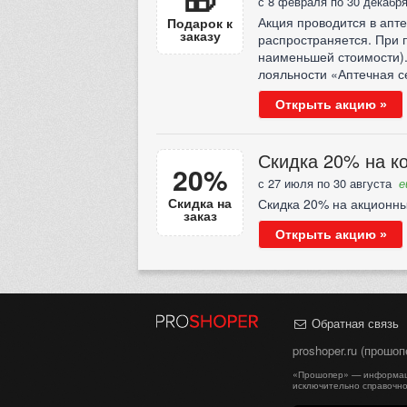
с 8 февраля по 30 декабр
Акция проводится в апте
Подарок к
заказу
распространяется. При п
наименьшей стоимости).
лояльности «Аптечная с
Открыть акцию »
Скидка 20% на к
20%
с 27 июля по 30 августа
е
Скидка на
Скидка 20% на акционн
заказ
Открыть акцию »
Обратная связь
proshoper.ru (прошо
«Прошопер» — информаци
исключительно справочно