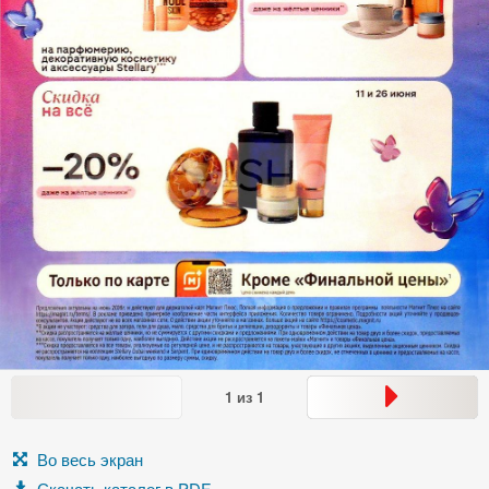
1
из
1
Во весь экран
Скачать каталог в PDF