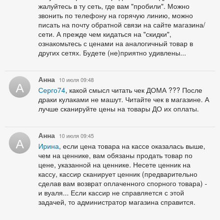
жалуйтесь в ту сеть, где вам "пробили". Можно
звонить по телефону на горячую линию, можно
писать на почту обратной связи на сайте магазина/
сети. А прежде чем кидаться на "скидки",
ознакомьтесь с ценами на аналогичный товар в
других сетях. Будете (не)приятно удивлены...
Анна
10 июля 09:48
А
Серго74
, какой смысл читать чек ДОМА ??? После
драки кулаками не машут. Читайте чек в магазине. А
лучше сканируйте цены на товары ДО их оплаты.
Анна
10 июля 09:45
А
Ирина
, если цена товара на кассе оказалась выше,
чем на ценнике, вам обязаны продать товар по
цене, указанной на ценнике. Несете ценник на
кассу, кассир сканирует ценник (предварительно
сделав вам возврат оплаченного спорного товара) -
и вуаля... Если кассир не справляется с этой
задачей, то администратор магазина справится.