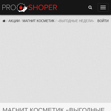
Поиск
Нави
/
АКЦИИ
/
МАГНИТ КОСМЕТИК
/
«ВЫГОДНЫЕ НЕДЕЛИ»
ВОЙТИ
МАГНИТ КОСМЕТИК «ВЫГОДНЫЕ