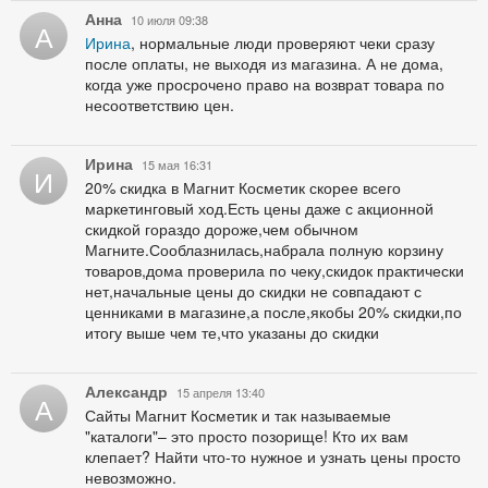
Анна
10 июля 09:38
А
Ирина
, нормальные люди проверяют чеки сразу
после оплаты, не выходя из магазина. А не дома,
когда уже просрочено право на возврат товара по
несоответствию цен.
Ирина
15 мая 16:31
И
20% скидка в Магнит Косметик скорее всего
маркетинговый ход.Есть цены даже с акционной
скидкой гораздо дороже,чем обычном
Магните.Сооблазнилась,набрала полную корзину
товаров,дома проверила по чеку,скидок практически
нет,начальные цены до скидки не совпадают с
ценниками в магазине,а после,якобы 20% скидки,по
итогу выше чем те,что указаны до скидки
Александр
15 апреля 13:40
А
Сайты Магнит Косметик и так называемые
"каталоги"– это просто позорище! Кто их вам
клепает? Найти что-то нужное и узнать цены просто
невозможно.