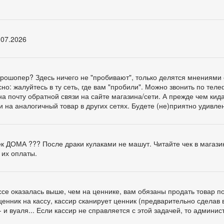
.07.2026
ге Прошопер? Здесь ничего не "пробивают", только делятся мнениями 
о: жалуйтесь в ту сеть, где вам "пробили". Можно звонить по тел
а почту обратной связи на сайте магазина/сети. А прежде чем кид
и на аналогичный товар в других сетях. Будете (не)приятно удивлен
чек ДОМА ??? После драки кулаками не машут. Читайте чек в магази
 их оплаты.
ассе оказалась выше, чем на ценнике, вам обязаны продать товар п
ценник на кассу, кассир сканирует ценник (предварительно сделав 
 и вуаля... Если кассир не справляется с этой задачей, то админис