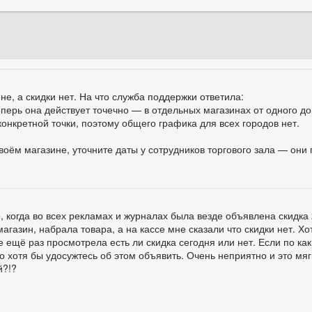
не, а скидки нет. На что служба поддержки ответила:
ерь она действует точечно — в отдельных магазинах от одного до 
конкретной точки, поэтому общего графика для всех городов нет.
своём магазине, уточните даты у сотрудников торгового зала — они
 когда во всех рекламах и журналах была везде объявлена скидка
магазин, набрала товара, а на кассе мне сказали что скидки нет. Х
е ещё раз просмотрела есть ли скидка сегодня или нет. Если по ка
о хотя бы удосужтесь об этом объявить. Очень неприятно и это мягк
й?!?