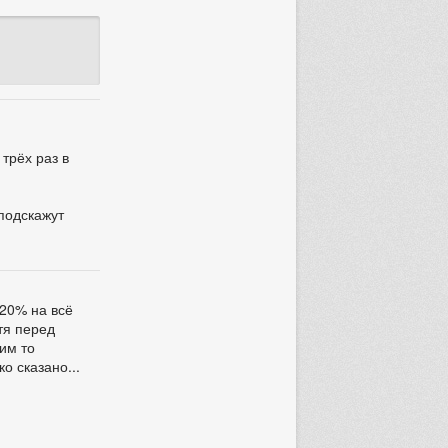
трёх раз в
 подскажут
 20% на всё
отя перед
ким то
о сказано...