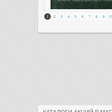
1
2
3
4
5
6
7
8
9
1
КАТАЛОГИ АКЦИЙ В МА