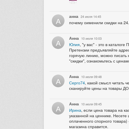
анна
24 июля 14:45
А
почему оименили скидки на 24
Анна
10 июля 10:03
А
Юлия
, "у вас" - это в катало
Претензии предъявляйте адресн
горячую линию, можно писать н
"скидки", ознакомьтесь с ценам
Анна
10 июля 09:48
А
Серго74
, какой смысл читать 
сканируйте цены на товары ДО
Анна
10 июля 09:45
А
Ирина
, если цена товара на к
указанной на ценнике. Несете 
оплаченного спорного товара) -
магазина справится.