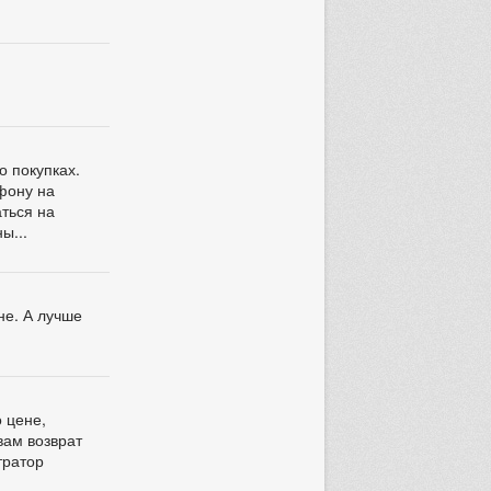
о покупках.
ефону на
аться на
ы...
не. А лучше
о цене,
вам возврат
тратор