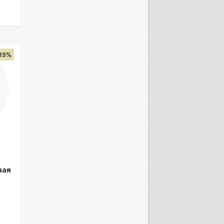
15%
ная