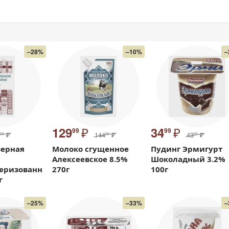
–28%
–10%
–
₽
₽
129
34
99
99
₽
144
₽
43
₽
99
99
99
верная
Молоко сгущенное
Пудинг Эрмигурт
Алексеевское 8.5%
Шоколадный 3.2%
теризованн
270г
100г
г
–25%
–33%
–