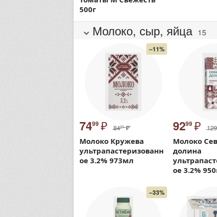
500г
Молоко, сыр, яйца
15
–11%
₽
₽
74
92
99
99
84
₽
129
99
Молоко Кружева
Молоко Се
ультрапастеризованн
долина
ое 3.2% 973мл
ультрапас
ое 3.2% 950
–33%