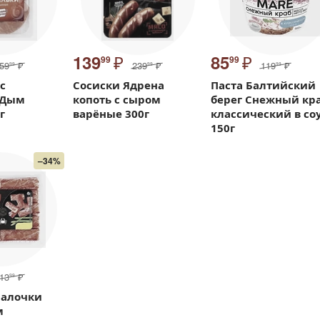
₽
₽
139
85
99
99
59
₽
239
₽
119
₽
99
99
99
с
Сосиски Ядрена
Паста Балтийский
 Дым
копоть с сыром
берег Снежный кр
г
варёные 300г
классический в со
150г
–34%
13
₽
99
палочки
м