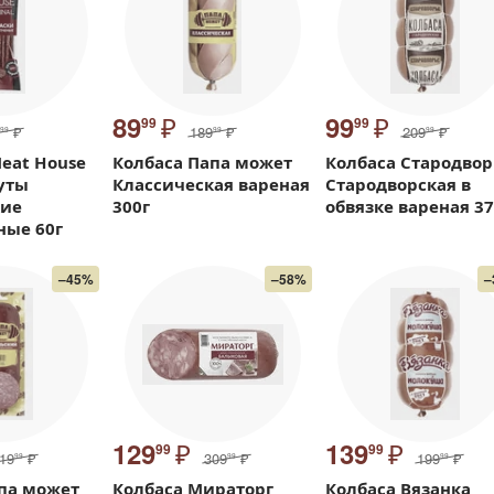
₽
₽
89
99
99
99
₽
189
₽
209
₽
99
99
99
eat House
Колбаса Папа может
Колбаса Стародвор
нуты
Классическая вареная
Стародворская в
кие
300г
обвязке вареная 37
ные 60г
–45%
–58%
–
₽
₽
129
139
99
99
19
₽
309
₽
199
₽
99
99
99
па может
Колбаса Мираторг
Колбаса Вязанка