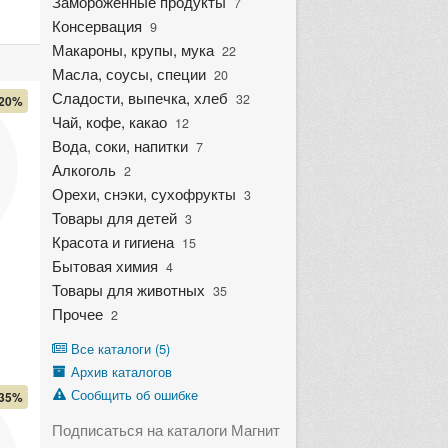
Замороженные продукты
7
Консервация
9
Макароны, крупы, мука
22
Масла, соусы, специи
20
Сладости, выпечка, хлеб
32
20%
Чай, кофе, какао
12
Вода, соки, напитки
7
Алкоголь
2
Орехи, снэки, сухофрукты
3
Товары для детей
3
Красота и гигиена
15
Бытовая химия
4
Товары для животных
35
Прочее
2
Все каталоги (5)
Архив каталогов
Сообщить об ошибке
35%
Подписаться на каталоги Магнит