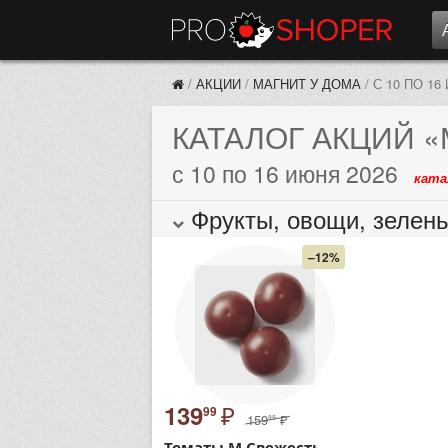
/
АКЦИИ
/
МАГНИТ У ДОМА
/
С 10 ПО 16
КАТАЛОГ АКЦИЙ
«
с 10 по 16 июня 2026
ката
Фрукты, овощи, зелен
–12%
₽
139
99
159
₽
99
Томаты М Свежесть