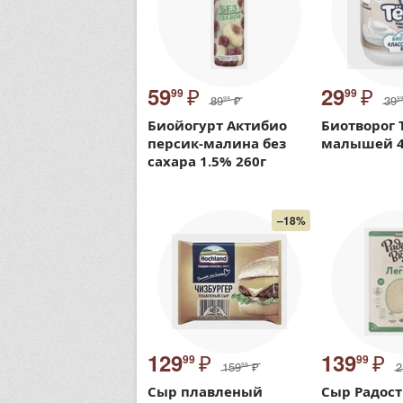
₽
₽
59
29
99
99
89
₽
39
99
9
Биойогурт Актибио
Биотворог 
персик-малина без
малышей 4
сахара 1.5% 260г
–18%
₽
₽
129
139
99
99
159
₽
2
99
Сыр плавленый
Сыр Радост