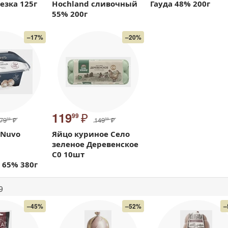
езка 125г
Hochland сливочный
Гауда 48% 200г
55% 200г
–17%
–20%
₽
119
99
79
₽
149
₽
99
99
 Nuvo
Яйцо куриное Село
й
зеленое Деревенское
l
С0 10шт
 65% 380г
9
–45%
–52%
–