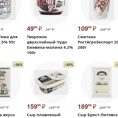
₽
₽
49
109
99
99
₽
74
₽
169
₽
9
99
99
Тема для
Творожок
Сметана
.5% 95г
двухслойный Чудо
РостАгроЭкспорт 2
Ежевика-малина 4.2%
280г
100г
–36%
–20%
–
₽
₽
159
189
99
99
19
₽
199
₽
249
₽
99
99
99
ь вкуса
Сыр плавленый
Сыр Брест-Литовск