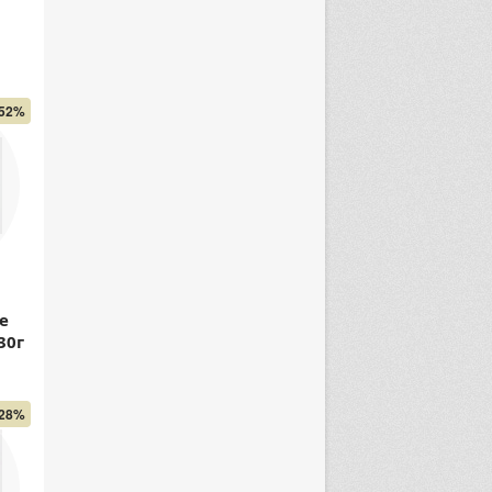
52%
е
30г
28%