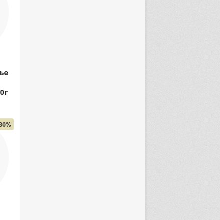
ье
0г
30%