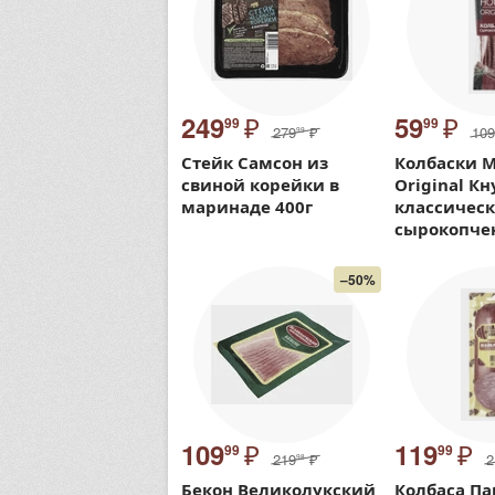
₽
₽
249
59
99
99
279
₽
109
99
Стейк Самсон из
Колбаски M
свиной корейки в
Original К
маринаде 400г
классичес
сырокопче
–50%
₽
₽
109
119
99
99
219
₽
2
98
Бекон Великолукский
Колбаса Па