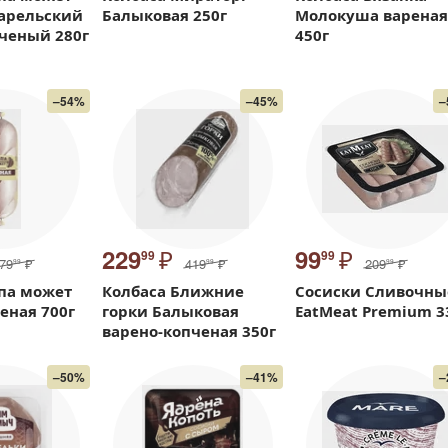
Карельский
Балыковая 250г
Молокуша вареная
ченый 280г
450г
–54%
–45%
–
₽
₽
229
99
99
99
79
₽
419
₽
209
₽
99
99
99
па может
Колбаса Ближние
Сосиски Сливочны
еная 700г
горки Балыковая
EatMeat Premium 3
варено-копченая 350г
–50%
–41%
–