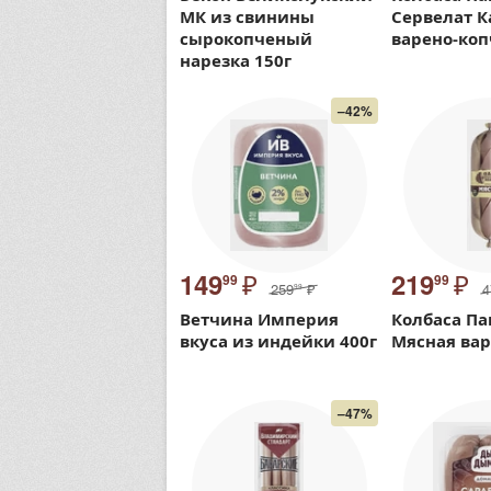
МК из свинины
Сервелат 
сырокопченый
варено-коп
нарезка 150г
–42%
₽
₽
149
219
99
99
259
₽
4
99
Ветчина Империя
Колбаса Па
вкуса из индейки 400г
Мясная вар
–47%