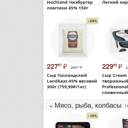
Hochland Чизбургер
Легкий нар
ломтики 45% 150г
–24%
₽
₽
227
229
97
99
299
₽
2
97
Сыр Голландский
Сыр Cream
Landkaas 45% весовой
творожны
300г (759,90₽/1кг)
Professiona
сливочный
Мясо, рыба, колбасы
1
–10%