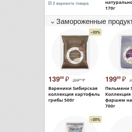
натурально
2 варианта товара
170г
Замороженные продук
–33%
₽
₽
139
199
99
99
209
₽
4
99
Вареники Sибирская
Пельмени 
коллекция картофель
Коллекция
грибы 500г
фаршем на
700г
–20%