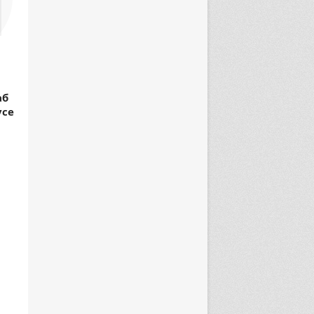
аб
усе