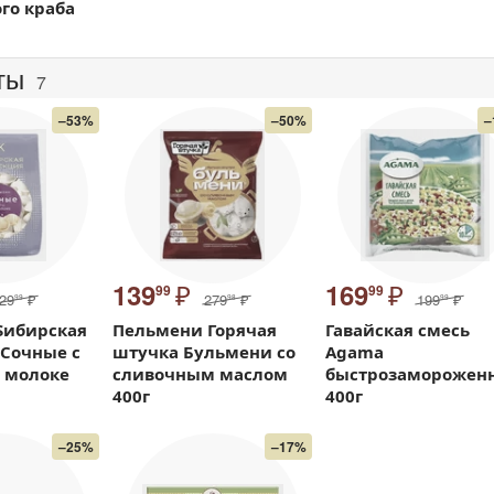
го краба
ты
7
–53%
–50%
–
₽
₽
139
169
99
99
29
₽
279
₽
199
₽
99
98
99
Sибирская
Пельмени Горячая
Гавайская смесь
 Сочные с
штучка Бульмени со
Agama
 молоке
сливочным маслом
быстрозаморожен
400г
400г
–25%
–17%