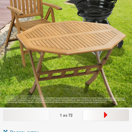
1
из
72
Во весь экран