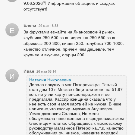
9.06.2026?! Информация об акциях и скидках
отсутствует!
Елена
29 мая 18:33
Е
За фруктами езжайте на Лианозовский рынок,
клубника 250-600 за кг. черешня 250-650 за кг.
абрикосы 200-300, вишня 250. голубика 700-1000.
качество отличное. причем чем дешевле, тем
крупнее и вкуснее, огурцы 200
Иван
26 мая 08:14
И
Наталия Николаевна
Делала покупку в маг Пятерочка.ул. Теплый
стан дом 10 в Москве общитали меня на 51.97
коп. не учли карту пенсионера,хотя я ее
предлагала. Кассир женщина сказала что у
нее есть своя и моя карта ей не нужна. В чеке
написано,что кассир -мужчина Анушеврон
Усмонджонович Саломов, Но меня
обслуживала явно женшина в среднеазиатском
блестящем платке. Обращаюсь к московскому
руководству магазинов Пятерочка.,т.к. качество
обслуживания оч. низкое, наведите порядок!