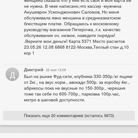
не нужна. В чеке написано,что кассир -мужчина
Анушеврон Усмонджонович Саломов, Но меня
обслуживала явно женшина в среднеазиатском
блестящем платке. Обращаюсь к московскому
руководству магазинов Пятерочка.,т.к. качество
обслуживания оч. низкое, наведите порядок!
.Верните мои деньги! Карта 5371 Место расчетов
23.05.26 12.08 6868 8122-Москва,Теплый стан д.10
кор 1
Дмитрий
22 мая 13:09
Д
Был на рынке Фуд-сити, клубника 330-350р./кг ящики
от 2кг., на вкус норм., авокадо 500р. за коробку 4кг.,
абрикосы пока не вкусные по 150-300р., черешня
тоже так себе по 600-700р., парковка 100р.час,
метро в шаговой доступности.
Показать еще 20 комментариев (осталось 5673)