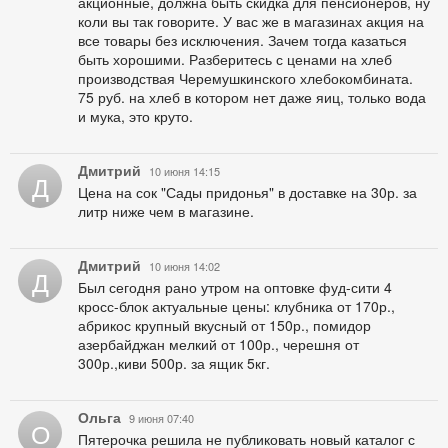
акционные, должна быть скидка для пенсионеров, ну
коли вы так говорите. У вас же в магазинах акция на
все товары без исключения. Зачем тогда казаться
быть хорошими. Разберитесь с ценами на хлеб
производствая Черемушкинского хлебокомбината.
75 руб. на хлеб в котором нет даже яиц, только вода
и мука, это круто.
Дмитрий
10 июня 14:15
Д
Цена на сок "Сады придонья" в доставке на 30р. за
литр ниже чем в магазине.
Дмитрий
10 июня 14:02
Д
Был сегодня рано утром на оптовке фуд-сити 4
кросс-блок актуальные цены: клубника от 170р.,
абрикос крупный вкусный от 150р., помидор
азербайджан мелкий от 100р., черешня от
300р.,киви 500р. за ящик 5кг.
Ольга
9 июня 07:40
О
Пятерочка решила не публиковать новый каталог с