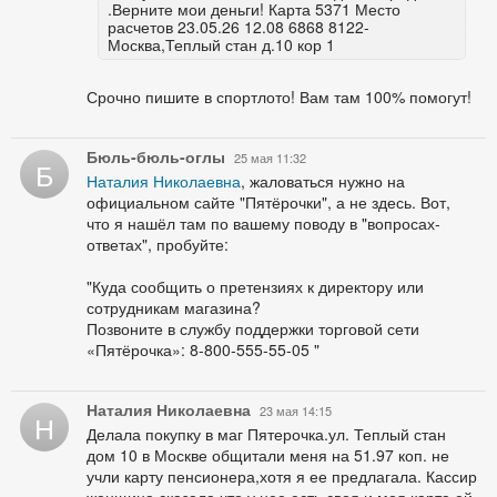
.Верните мои деньги! Карта 5371 Место
расчетов 23.05.26 12.08 6868 8122-
Москва,Теплый стан д.10 кор 1
Срочно пишите в спортлото! Вам там 100% помогут!
Бюль-бюль-оглы
25 мая 11:32
Б
Наталия Николаевна
, жаловаться нужно на
официальном сайте "Пятёрочки", а не здесь. Вот,
что я нашёл там по вашему поводу в "вопросах-
ответах", пробуйте:
"Куда сообщить о претензиях к директору или
сотрудникам магазина?
Позвоните в службу поддержки торговой сети
«Пятёрочка»: 8-800-555-55-05 "
Наталия Николаевна
23 мая 14:15
Н
Делала покупку в маг Пятерочка.ул. Теплый стан
дом 10 в Москве общитали меня на 51.97 коп. не
учли карту пенсионера,хотя я ее предлагала. Кассир
женщина сказала что у нее есть своя и моя карта ей