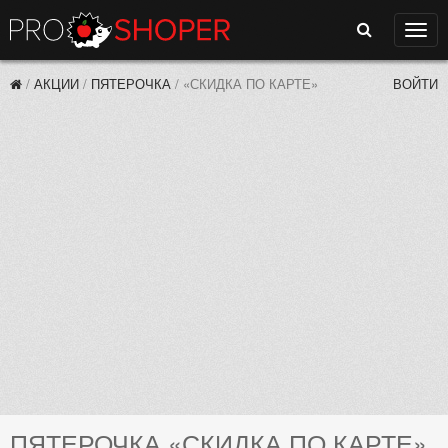
Поиск
Нави
/
АКЦИИ
/
ПЯТЕРОЧКА
/
«СКИДКА ПО КАРТЕ»
ВОЙТИ
ПЯТЕРОЧКА «СКИДКА ПО КАРТЕ»