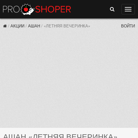
Поиск
Нави
/
АКЦИИ
/
АШАН
/
«ЛЕТНЯЯ ВЕЧЕРИНКА»
ВОЙТИ
АШАН «ЛЕТНЯЯ ВЕЧЕРИНКА»