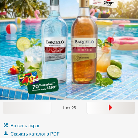
1
из
25
Во весь экран
Скачать каталог в PDF