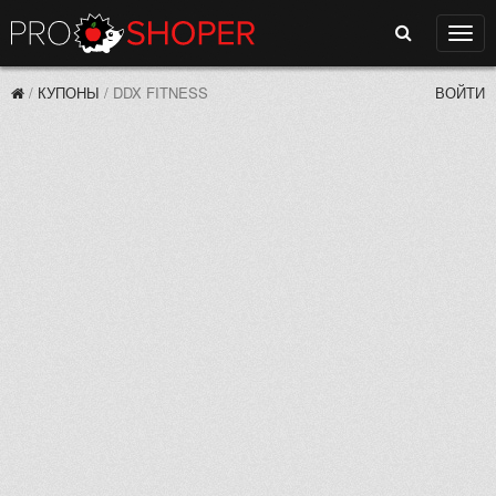
Поиск
Нави
/
КУПОНЫ
/
DDX FITNESS
ВОЙТИ