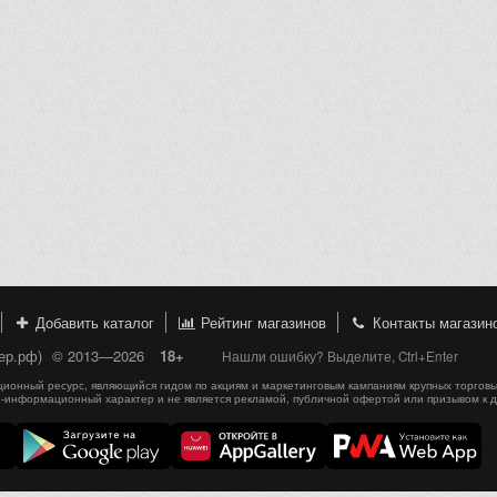
Добавить каталог
Рейтинг магазинов
Контакты магазин
пер.рф)
© 2013—2026
18+
Нашли ошибку? Выделите, Ctrl+Enter
онный ресурс, являющийся гидом по акциям и маркетинговым кампаниям крупных торговы
-информационный характер и не является рекламой, публичной офертой или призывом к 