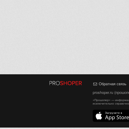
Обратная связь
proshoper.ru (прошо
«Прошопер» — информаци
исключительно справочно