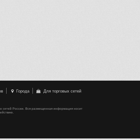
ов
Города
Для торговых сетей
х сетей России. Вся размещенная информация носит
действию.