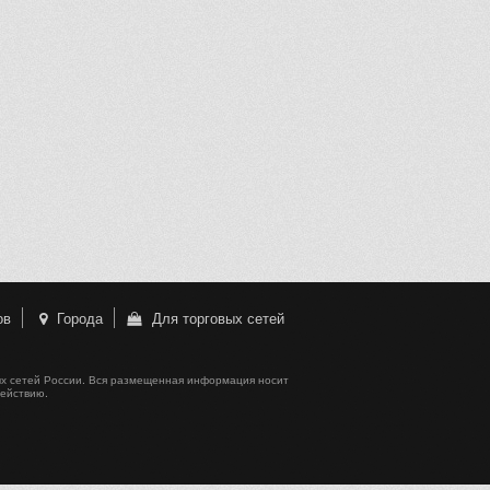
ов
Города
Для торговых сетей
х сетей России. Вся размещенная информация носит
действию.