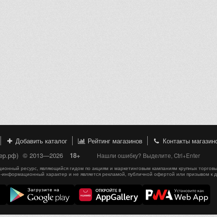
Добавить каталог
Рейтинг магазинов
Контакты магазин
пер.рф)
© 2013—2026
18+
Нашли ошибку? Выделите, Ctrl+Enter
онный ресурс, являющийся гидом по акциям и маркетинговым кампаниям крупных торговы
-информационный характер и не является рекламой, публичной офертой или призывом к 