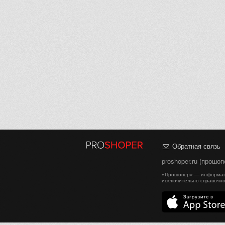
Обратная связь
proshoper.ru (прошо
«Прошопер» — информаци
исключительно справочно