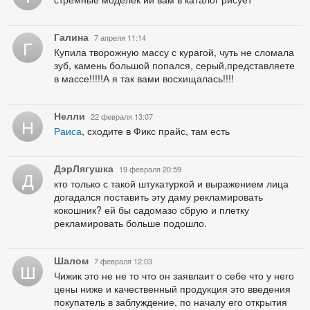
Галина
7 апреля 11:14
Г
Купила творожную массу с курагой, чуть не сломала
зуб, камень большой попался, серый,представляете
в массе!!!!!А я так вами восхищалась!!!!
Нелли
22 февраля 13:07
Н
Раиса
, сходите в Фикс прайс, там есть
ДэрЛягушка
19 февраля 20:59
Д
кто только с такой штукатуркой и выражением лица
догадался поставить эту даму рекламировать
кокошник? ей бы садомазо сбрую и плетку
рекламировать больше подошло.
Шалом
7 февраля 12:03
Ш
Чижик это не не то что он заявлаит о себе что у него
цены ниже и качественный продукция это введения
покупатель в заблуждение, по началу его открытия