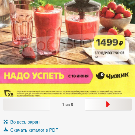
1
из
8
Во весь экран
Скачать каталог в PDF