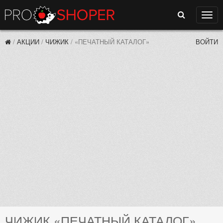
Поиск
Нави
/
АКЦИИ
/
ЧИЖИК
/
«ПЕЧАТНЫЙ КАТАЛОГ»
ВОЙТИ
ЧИЖИК «ПЕЧАТНЫЙ КАТАЛОГ»