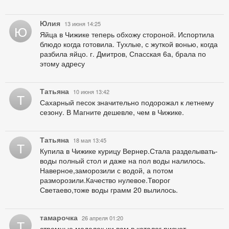
Юлия
13 июня 14:25
Ю
Яйца в Чижике теперь обхожу стороной. Испортила
блюдо когда готовила. Тухлые, с жуткой вонью, когда
разбила яйцо. г. Дмитров, Спасская 6а, брала по
этому адресу
Татьяна
10 июня 13:42
Т
Сахарный песок значительно подорожал к летнему
сезону. В Магните дешевле, чем в Чижике.
Татьяна
18 мая 13:45
Т
Купила в Чижике курицу Вернер.Стала разделывать-
воды полный стол и даже на пол воды налилось.
Наверное,заморозили с водой, а потом
разморозили.Качество нулевое.Творог
Светаево,тоже воды грамм 20 вылилось.
тамарочка
26 апреля 01:20
Т
стремные моделек ии вам в каталог рисует