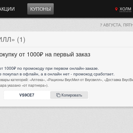
АКЦИИ
КУПОНЫ
ХОЛМ
7 АВГУСТА, ПЯТ
ЛЛ» (1)
окупку от 1000₽ на первый заказ
от 1000₽ по промокоду при первом онлайн-заказе.
 покупал в офлайн, а в онлайн нет - промокод сработает.
овары категорий: «Аптека», «Рационы ВкусМил от Вкусвилл», «Доставка ВкусВ
вара указано «от партнера»).
VS9CE7
Копировать