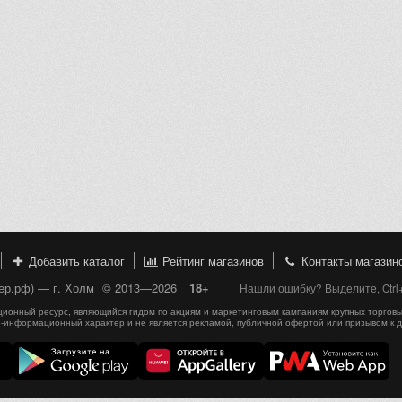
Добавить каталог
Рейтинг магазинов
Контакты магазин
пер.рф) — г. Холм
© 2013—2026
18+
Нашли ошибку? Выделите, Ctrl
онный ресурс, являющийся гидом по акциям и маркетинговым кампаниям крупных торговы
-информационный характер и не является рекламой, публичной офертой или призывом к 