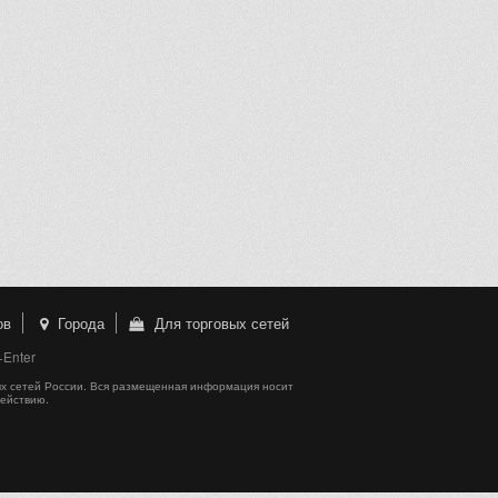
ов
Города
Для торговых сетей
+Enter
х сетей России. Вся размещенная информация носит
действию.