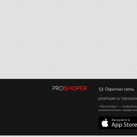
Обратная связь
proshoper.ru (прошо
«Прошопер» — информаци
исключительно справочно