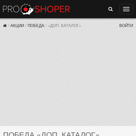
Поиск
Нави
/
АКЦИИ
/
ПОБЕДА
/
«ДОП. КАТАЛОГ»
ВОЙТИ
ПОБЕДА «ДОП. КАТАЛОГ»