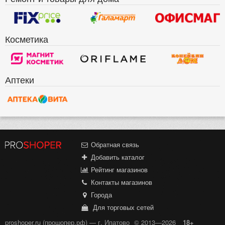
Косметика
Аптеки
Обратная связь
Добавить каталог
Рейтинг магазинов
Контакты магазинов
Города
Для торговых сетей
proshoper.ru (прошопер.рф) — г. Ипатово
© 2013—2026
18+