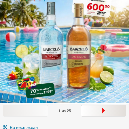
1
из
25
Во весь экран