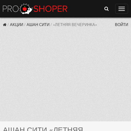
Поиск
Нави
/
АКЦИИ
/
АШАН СИТИ
/
«ЛЕТНЯЯ ВЕЧЕРИНКА»
ВОЙТИ
АШАН СИТИ «ЛЕТНЯЯ