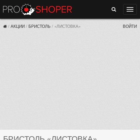
Поиск
Нави
/
АКЦИИ
/
БРИСТОЛЬ
/
«ЛИСТОВКА»
ВОЙТИ
БРИСТОЛЬ «ЛИСТОВКА»