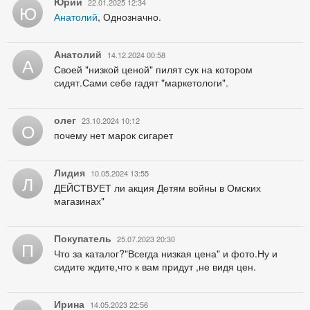
Юрий
22.01.2025 12:34
Ю
Анатолий
, Однозначно.
Анатолий
14.12.2024 00:58
А
Своей "низкой ценой" пилят сук на котором
сидят.Сами себе гадят "маркетологи".
олег
23.10.2024 10:12
О
почему нет марок сигарет
Лидия
10.05.2024 13:55
Л
ДЕЙСТВУЕТ ли акция Детям войны в Омских
магазинах"
Покупатель
25.07.2023 20:30
П
Что за каталог?"Всегда низкая цена" и фото.Ну и
сидите ждите,что к вам придут ,не видя цен.
Ирина
14.05.2023 22:56