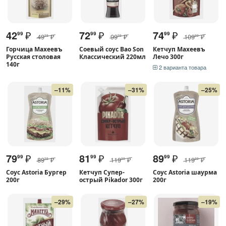
42
₽
72
₽
74
₽
99
99
99
49
₽
99
₽
109
₽
99
99
99
Горчица Махеевъ
Соевый соус Bao Son
Кетчуп Махеевъ
Русская столовая
Классический 220мл
Лечо 300г
140г
2 варианта товара
–11%
–31%
–25%
79
₽
81
₽
89
₽
99
99
99
89
₽
119
₽
119
₽
99
99
99
Соус Astoria Бургер
Кетчуп Супер-
Соус Astoria шаурма
200г
острый Pikador 300г
200г
–29%
–27%
–19%