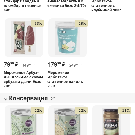
Стандарт Сэндвич
ананас маракуйя и
Ирбитское
пломбир в печенье
ежевика Экzo 2% 70г
сливочное с
69г
клубникой 100г
–33%
–28%
79
₽
179
₽
99
99
119
₽
249
₽
99
99
Мороженое Арбуз-
Мороженое
Дыня эскимо с соком
Ирбитское
арбуза и дыни Экзо
сливочное ваниль
70г
250г
Консервация
21
–22%
–22%
–21%