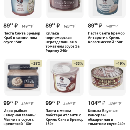
89
₽
89
₽
89
₽
99
99
99
119
₽
123
₽
149
₽
99
99
99
Паста Санта Бремор
Килька
Паста Санта Бремор
Краб в сливочном
черноморская
Антарктик Криль
соусе 150г
неразделанная в
Классический 150г
томатном соусе За
Родину 240г
–28%
–33%
–19%
99
₽
99
₽
104
₽
99
99
99
139
₽
149
₽
129
₽
99
99
99
Икра рыбная
Паста с мясом
Килька Вкусные
Северная гавань/
лобстера Атлантик
консервы
Магнит в соусе с
Криль Санта Бремор
обжаренная в
креветкой 160г
150г
томатном соусе 240г