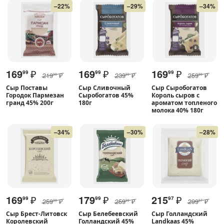
–22%
–29%
–34%
169
₽
169
₽
169
₽
99
99
99
219
₽
239
₽
259
₽
99
99
99
Сыр Поставы
Сыр Сливочный
Сыр Сыробогатов
Городок Пармезан
Сыробогатов 45%
Король сыров с
гранд 45% 200г
180г
ароматом топленого
молока 40% 180г
–34%
–30%
–28%
169
₽
179
₽
215
₽
99
99
97
259
₽
259
₽
299
₽
99
99
97
Сыр Брест-Литовск
Сыр Белебеевский
Сыр Голландский
Королевский
Голландский 45%
Landkaas 45%