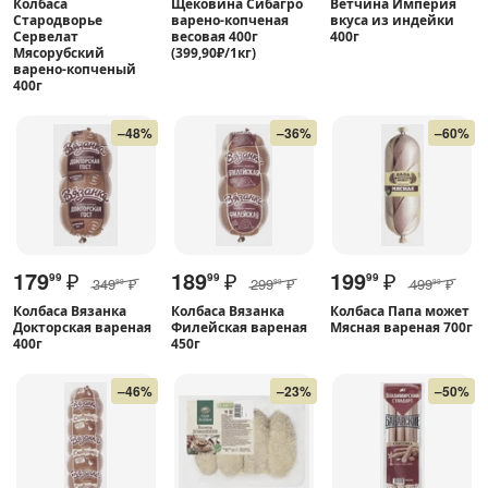
Колбаса
Щековина Сибагро
Ветчина Империя
Стародворье
варено-копченая
вкуса из индейки
Сервелат
весовая 400г
400г
Мясорубский
(399,90₽/1кг)
варено-копченый
400г
–48%
–36%
–60%
179
₽
189
₽
199
₽
99
99
99
349
₽
299
₽
499
₽
99
99
99
Колбаса Вязанка
Колбаса Вязанка
Колбаса Папа может
Докторская вареная
Филейская вареная
Мясная вареная 700г
400г
450г
–46%
–23%
–50%