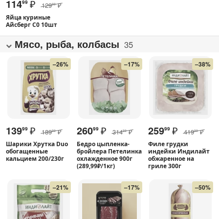
114
₽
99
129
₽
99
Яйца куриные
Айсберг С0 10шт
Мясо, рыба, колбасы
35
–26%
–17%
–38%
139
₽
260
₽
259
₽
99
99
99
189
₽
314
₽
419
₽
99
99
99
Шарики Хрутка Duo
Бедро цыпленка-
Филе грудки
обогащенные
бройлера Петелинка
индейки Индилайт
кальцием 200/230г
охлажденное 900г
обжаренное на
(289,99₽/1кг)
гриле 300г
–21%
–17%
–50%