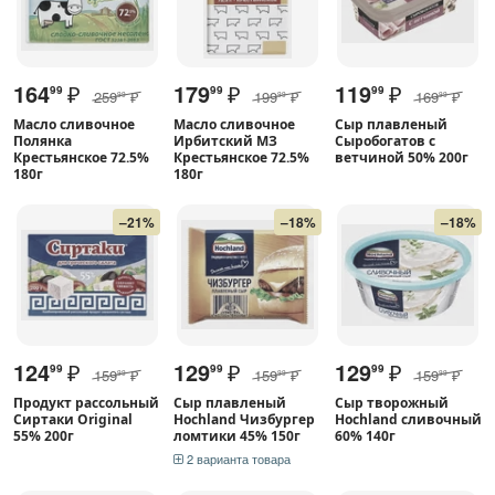
164
₽
179
₽
119
₽
99
99
99
259
₽
199
₽
169
₽
99
99
99
Масло сливочное
Масло сливочное
Сыр плавленый
Полянка
Ирбитский МЗ
Сыробогатов с
Крестьянское 72.5%
Крестьянское 72.5%
ветчиной 50% 200г
180г
180г
–21%
–18%
–18%
124
₽
129
₽
129
₽
99
99
99
159
₽
159
₽
159
₽
99
99
99
Продукт рассольный
Сыр плавленый
Сыр творожный
Сиртаки Original
Hochland Чизбургер
Hochland сливочный
55% 200г
ломтики 45% 150г
60% 140г
2 варианта товара