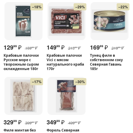
–18%
–29%
–22%
129
₽
149
₽
169
₽
99
99
99
159
₽
213
₽
219
₽
99
99
99
Крабовые палочки
Крабовые палочки
Тунец филе в
Русское море с
Vici с мясом
собственном соку
творожным сыром
натурального краба
Северная Гавань
охлажденные 180г
170г
185г
–17%
–30%
329
₽
349
₽
99
99
399
₽
499
₽
99
99
Филе минтая без
Форель Северная