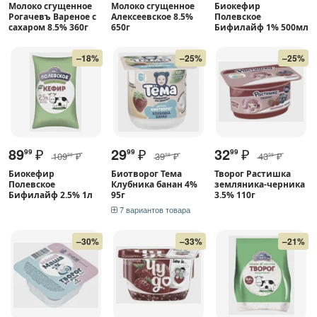
Молоко сгущенное
Молоко сгущенное
Биокефир
Рогачевъ Вареное с
Алексеевское 8.5%
Полевское
сахаром 8.5% 360г
650г
Бифилайф 1% 500мл
–18%
–25%
–25%
89
₽
29
₽
32
₽
99
99
99
109
₽
39
₽
43
₽
99
99
99
Биокефир
Биотворог Тема
Творог Растишка
Полевское
Клубника банан 4%
земляника-черника
Бифилайф 2.5% 1л
95г
3.5% 110г
7 вариантов товара
–30%
–33%
–21%