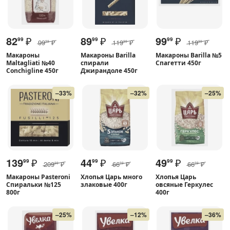
82
₽
89
₽
99
₽
99
99
99
99
₽
119
₽
119
₽
99
99
99
Макароны
Макароны Barilla
Макароны Barilla №5
Maltagliati №40
спирали
Спагетти 450г
Conchigline 450г
Джирандоле 450г
–33%
–32%
–25%
139
₽
44
₽
49
₽
99
99
99
209
₽
66
₽
66
₽
99
99
99
Макароны Pasteroni
Хлопья Царь много
Хлопья Царь
Спиральки №125
злаковые 400г
овсяные Геркулес
800г
400г
–25%
–12%
–36%