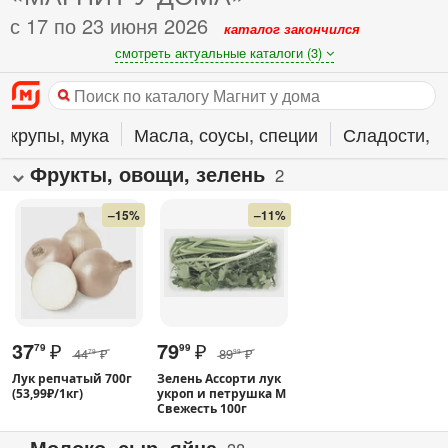
с 17 по 23 июня 2026
каталог закончился
смотреть актуальные каталоги (3)
 крупы, мука
Масла, соусы, специи
Сладости, в
Фрукты, овощи, зелень
2
–15%
–11%
37
₽
79
₽
79
99
44
₽
89
₽
79
99
Лук репчатый 700г
Зелень Ассорти лук
(53,99₽/1кг)
укроп и петрушка М
Свежесть 100г
Молоко, сыр, яйца