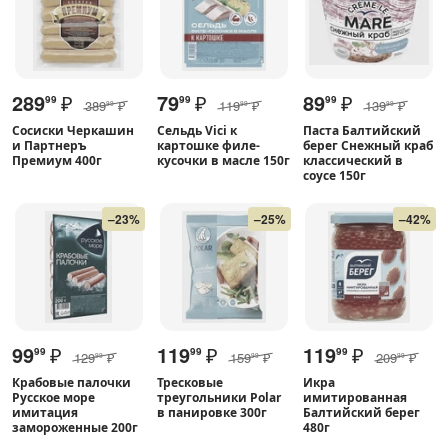
289
₽
79
₽
89
₽
99
99
99
389
₽
119
₽
139
₽
99
99
99
Сосиски Черкашин
Сельдь Vici к
Паста Балтийский
и Партнеръ
картошке филе-
берег Снежный краб
Премиум 400г
кусочки в масле 150г
классический в
соусе 150г
–23%
–25%
–42%
99
₽
119
₽
119
₽
99
99
99
129
₽
159
₽
209
₽
99
99
99
Крабовые палочки
Тресковые
Икра
Русское море
треугольники Polar
имитированная
имитация
в панировке 300г
Балтийский берег
замороженные 200г
480г