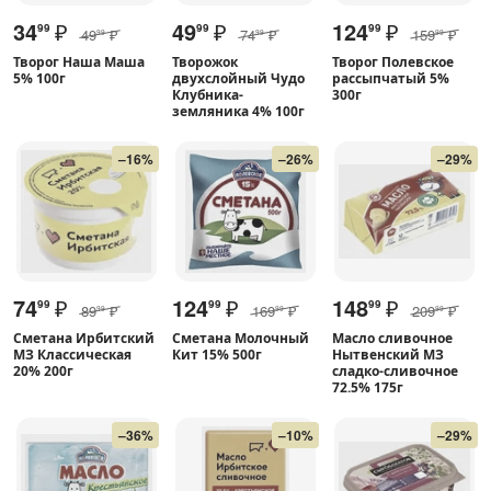
34
₽
49
₽
124
₽
99
99
99
49
₽
74
₽
159
₽
99
99
99
Творог Наша Маша
Творожок
Творог Полевское
5% 100г
двухслойный Чудо
рассыпчатый 5%
Клубника-
300г
земляника 4% 100г
–16%
–26%
–29%
74
₽
124
₽
148
₽
99
99
99
89
₽
169
₽
209
₽
99
99
99
Сметана Ирбитский
Сметана Молочный
Масло сливочное
МЗ Классическая
Кит 15% 500г
Нытвенский МЗ
20% 200г
сладко-сливочное
72.5% 175г
–36%
–10%
–29%