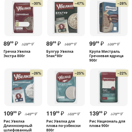
–30%
–47%
–28%
89
₽
89
₽
99
₽
99
99
99
129
₽
169
₽
139
₽
99
99
99
Гречка Увелка
Булгур Увелка
Крупа Мистраль
Экстра 800г
5пак*80г
Гречневая ядрица
900г
–26%
–25%
–22%
109
₽
119
₽
139
₽
99
99
99
149
₽
159
₽
179
₽
99
99
99
Рис Увелка
Рис Увелка для
Рис Националь для
Длиннозерный
плова по-узбекски
плова 900г
шлифованный
800г