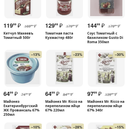
119
₽
129
₽
144
₽
99
99
99
169
₽
179
₽
179
₽
99
99
99
Кетчуп Махеевъ
Томатная паста
Соус Томатный с
Томатный 500г
Кухмастер 480г
базиликом Gusto Di
Roma 350мл
–13%
–23%
–30%
64
₽
64
₽
97
₽
99
99
99
74
₽
84
₽
139
₽
99
99
99
Майонез
Майонез Mr. Ricco на
Майонез Mr. Ricco на
Екатеринбургский
перепелином яйце
перепелином яйце
ЖК Провансаль 67%
67% 220мл
67% 340г
250мл
–10%
–28%
–15%