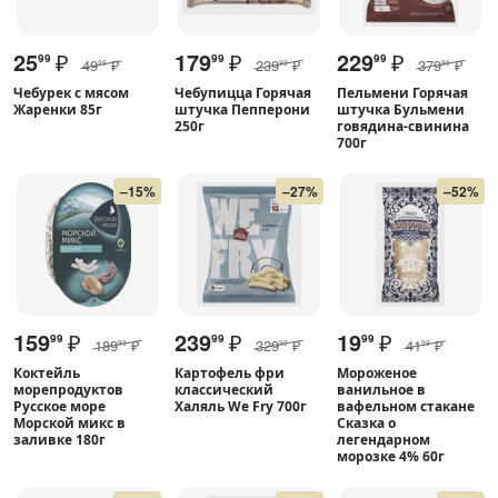
25
₽
179
₽
229
₽
99
99
99
49
₽
239
₽
379
₽
99
99
99
Чебурек с мясом
Чебупицца Горячая
Пельмени Горячая
Жаренки 85г
штучка Пепперони
штучка Бульмени
250г
говядина-свинина
700г
–15%
–27%
–52%
159
₽
239
₽
19
₽
99
99
99
189
₽
329
₽
41
₽
99
99
99
Коктейль
Картофель фри
Мороженое
морепродуктов
классический
ванильное в
Русское море
Халяль We Fry 700г
вафельном стакане
Морской микс в
Сказка о
заливке 180г
легендарном
морозке 4% 60г