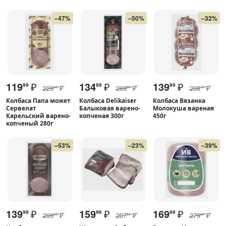
–47%
–50%
–32%
119
₽
134
₽
139
₽
99
99
99
229
₽
269
₽
208
₽
99
99
19
Колбаса Папа может
Колбаса Delikaiser
Колбаса Вязанка
Сервелат
Балыковая варено-
Молокуша вареная
Карельский варено-
копченая 300г
450г
копченый 280г
–53%
–23%
–39%
139
₽
159
₽
169
₽
99
96
99
299
₽
207
₽
279
₽
99
96
99