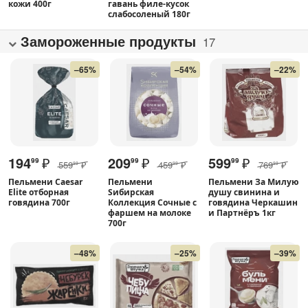
кожи 400г
гавань филе-кусок
слабосоленый 180г
Замороженные продукты
17
–65%
–54%
–22%
194
₽
209
₽
599
₽
99
99
99
559
₽
459
₽
769
₽
99
99
99
Пельмени Caesar
Пельмени
Пельмени За Милую
Elite отборная
Sибирская
душу свинина и
говядина 700г
Коллекция Сочные с
говядина Черкашин
фаршем на молоке
и Партнёръ 1кг
700г
–48%
–25%
–39%