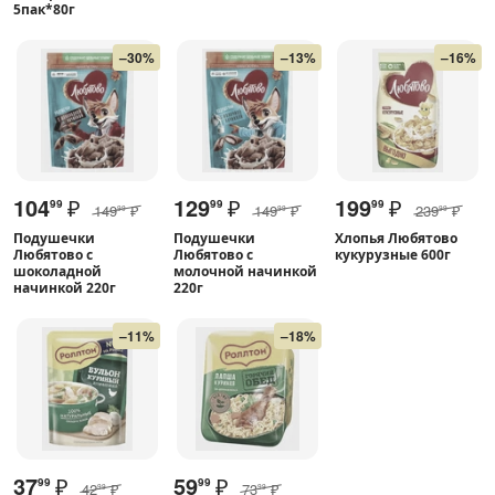
5пак*80г
–30%
–13%
–16%
104
₽
129
₽
199
₽
99
99
99
149
₽
149
₽
239
₽
99
99
99
Подушечки
Подушечки
Хлопья Любятово
Любятово с
Любятово с
кукурузные 600г
шоколадной
молочной начинкой
начинкой 220г
220г
–11%
–18%
37
₽
59
₽
99
99
42
₽
73
₽
99
99