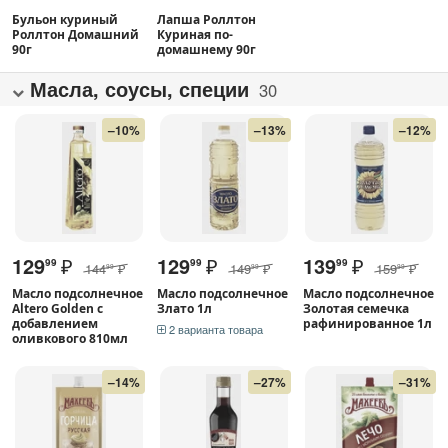
Бульон куриный
Лапша Роллтон
Роллтон Домашний
Куриная по-
90г
домашнему 90г
Масла, соусы, специи
30
–10%
–13%
–12%
129
₽
129
₽
139
₽
99
99
99
144
₽
149
₽
159
₽
99
99
99
Масло подсолнечное
Масло подсолнечное
Масло подсолнечное
Altero Golden с
Злато 1л
Золотая семечка
добавлением
рафинированное 1л
2 варианта товара
оливкового 810мл
–14%
–27%
–31%