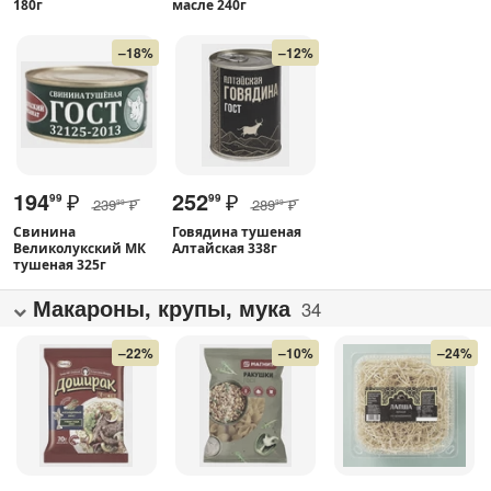
180г
масле 240г
–18%
–12%
194
₽
252
₽
99
99
239
₽
289
₽
99
99
Свинина
Говядина тушеная
Великолукский МК
Алтайская 338г
тушеная 325г
Макароны, крупы, мука
34
–22%
–10%
–24%