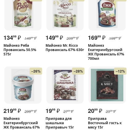
134
₽
149
₽
169
₽
99
99
99
149
₽
209
₽
199
₽
99
99
99
Майонез Ряба
Майонез Mr. Ricco
Майонез
Провансаль 50.5%
Провансаль 67% 630г
Екатеринбургский
575г
ЖК Провансаль 67%
700мл
–26%
–28%
–12%
219
₽
19
₽
20
₽
99
99
99
299
₽
27
₽
23
₽
99
99
99
Майонез
Приправа для
Приправа
Екатеринбургский
шашлыка
Восточный гость к
ЖК Провансаль 67%
Приправыч 15г
мясу 15г