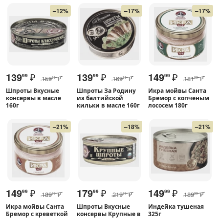
–12%
–17%
–17%
139
₽
139
₽
149
₽
99
99
99
159
₽
169
₽
181
₽
99
99
99
Шпроты Вкусные
Шпроты За Родину
Икра мойвы Санта
консервы в масле
из балтийской
Бремор с копченым
160г
кильки в масле 160г
лососем 180г
–21%
–18%
–21%
149
₽
179
₽
149
₽
99
99
99
189
₽
219
₽
189
₽
99
99
99
Икра мойвы Санта
Шпроты Вкусные
Индейка тушеная
Бремор с креветкой
консервы Крупные в
325г