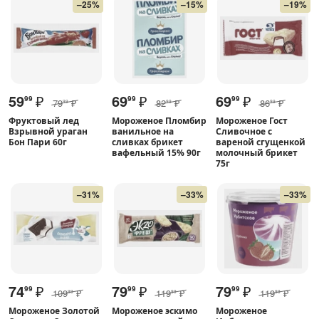
–25%
–15%
–19%
59
₽
69
₽
69
₽
99
99
99
79
₽
82
₽
86
₽
99
99
99
Фруктовый лед
Мороженое Пломбир
Мороженое Гост
Взрывной ураган
ванильное на
Сливочное с
Бон Пари 60г
сливках брикет
вареной сгущенкой
вафельный 15% 90г
молочный брикет
75г
–31%
–33%
–33%
74
₽
79
₽
79
₽
99
99
99
109
₽
119
₽
119
₽
99
99
99
Мороженое Золотой
Мороженое эскимо
Мороженое