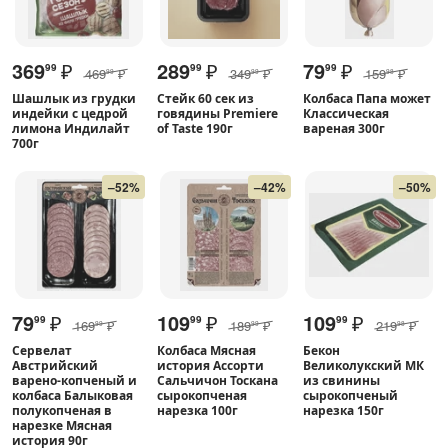
369
₽
289
₽
79
₽
99
99
99
469
₽
349
₽
159
₽
99
99
98
Шашлык из грудки
Стейк 60 сек из
Колбаса Папа может
индейки с цедрой
говядины Premiere
Классическая
лимона Индилайт
of Taste 190г
вареная 300г
700г
–52%
–42%
–50%
79
₽
109
₽
109
₽
99
99
99
169
₽
189
₽
219
₽
99
99
98
Сервелат
Колбаса Мясная
Бекон
Австрийский
история Ассорти
Великолукский МК
варено-копченый и
Сальчичон Тоскана
из свинины
колбаса Балыковая
сырокопченая
сырокопченый
полукопченая в
нарезка 100г
нарезка 150г
нарезке Мясная
история 90г