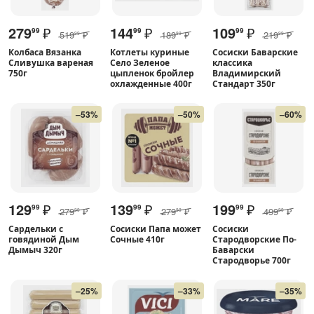
279
₽
144
₽
109
₽
99
99
99
519
₽
189
₽
219
₽
99
99
99
Колбаса Вязанка
Котлеты куриные
Сосиски Баварские
Сливушка вареная
Село Зеленое
классика
750г
цыпленок бройлер
Владимирский
охлажденные 400г
Стандарт 350г
–53%
–50%
–60%
129
₽
139
₽
199
₽
99
99
99
279
₽
279
₽
499
₽
99
99
99
Сардельки с
Сосиски Папа может
Сосиски
говядиной Дым
Сочные 410г
Стародворские По-
Дымыч 320г
Баварски
Стародворье 700г
–25%
–33%
–35%