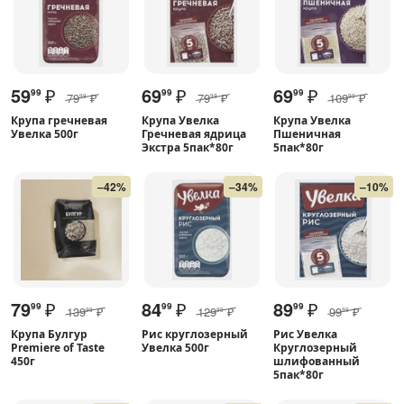
59
₽
69
₽
69
₽
99
99
99
79
₽
79
₽
109
₽
99
99
99
Крупа гречневая
Крупа Увелка
Крупа Увелка
Увелка 500г
Гречневая ядрица
Пшеничная
Экстра 5пак*80г
5пак*80г
–42%
–34%
–10%
79
₽
84
₽
89
₽
99
99
99
139
₽
129
₽
99
₽
99
99
99
Крупа Булгур
Рис круглозерный
Рис Увелка
Premiere of Taste
Увелка 500г
Круглозерный
450г
шлифованный
5пак*80г