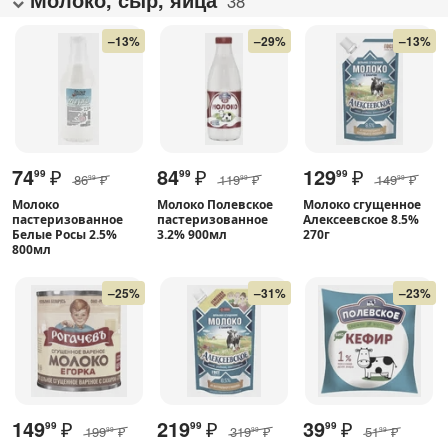
38
–13%
–29%
–13%
74
₽
84
₽
129
₽
99
99
99
86
₽
119
₽
149
₽
99
99
99
Молоко
Молоко Полевское
Молоко сгущенное
пастеризованное
пастеризованное
Алексеевское 8.5%
Белые Росы 2.5%
3.2% 900мл
270г
800мл
–25%
–31%
–23%
149
₽
219
₽
39
₽
99
99
99
199
₽
319
₽
51
₽
99
99
99