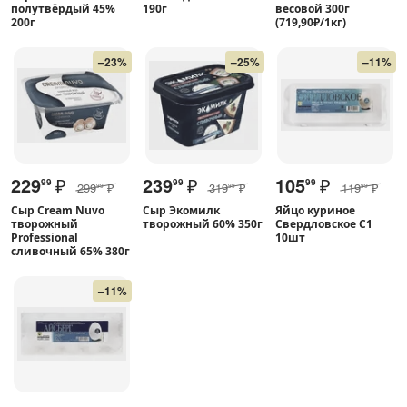
полутвёрдый 45%
190г
весовой 300г
200г
(719,90₽/1кг)
–23%
–25%
–11%
229
₽
239
₽
105
₽
99
99
99
299
₽
319
₽
119
₽
99
99
99
Сыр Cream Nuvo
Сыр Экомилк
Яйцо куриное
творожный
творожный 60% 350г
Свердловское С1
Professional
10шт
сливочный 65% 380г
–11%