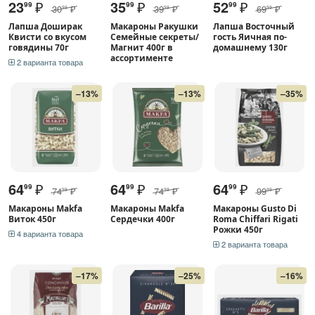
23
₽
35
₽
52
₽
99
99
99
30
₽
39
₽
69
₽
99
99
99
Лапша Доширак
Макароны Ракушки
Лапша Восточный
Квисти со вкусом
Семейные секреты/
гость Яичная по-
говядины 70г
Магнит 400г в
домашнему 130г
ассортименте
2 варианта товара
–13%
–13%
–35%
64
₽
64
₽
64
₽
99
99
99
74
₽
74
₽
99
₽
99
99
99
Макароны Makfa
Макароны Makfa
Макароны Gusto Di
Виток 450г
Сердечки 400г
Roma Chiffari Rigati
Рожки 450г
4 варианта товара
2 варианта товара
–17%
–25%
–16%