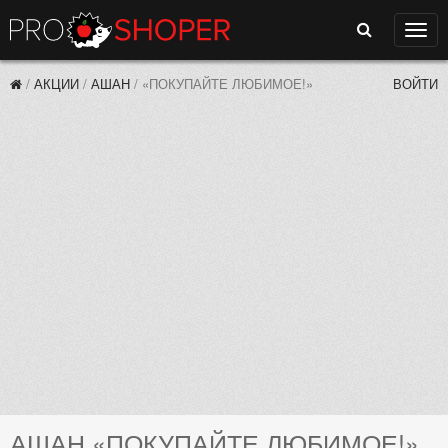
Поиск
Нави
/
АКЦИИ
/
АШАН
/
«ПОКУПАЙТЕ ЛЮБИМОЕ!»
ВОЙТИ
АШАН «ПОКУПАЙТЕ ЛЮБИМОЕ!»