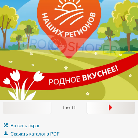
1
из
11
Во весь экран
Скачать каталог в PDF