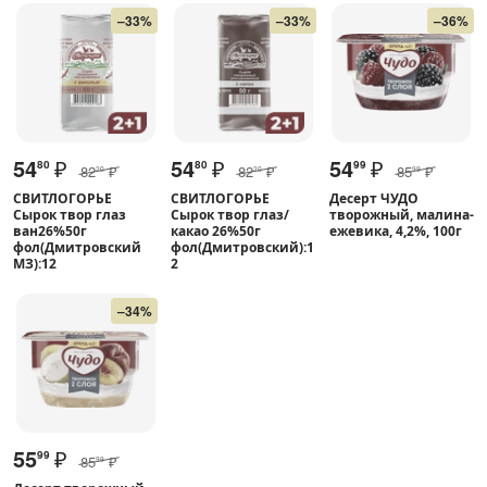
–33%
–33%
–36%
54
₽
54
₽
54
₽
80
80
99
82
₽
82
₽
85
₽
20
20
99
СВИТЛОГОРЬЕ
СВИТЛОГОРЬЕ
Десерт ЧУДО
Сырок твор глаз
Сырок твор глаз/
творожный, малина-
ван26%50г
какао 26%50г
ежевика, 4,2%, 100г
фол(Дмитровский
фол(Дмитровский):1
МЗ):12
2
–34%
55
₽
99
85
₽
99