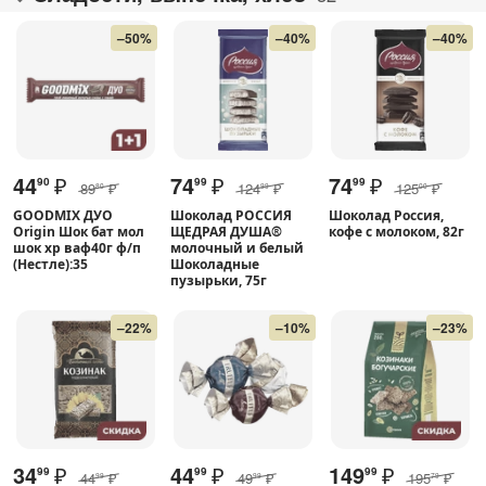
–50%
–40%
–40%
44
₽
74
₽
74
₽
90
99
99
89
₽
124
₽
125
₽
80
99
00
GOODMIX ДУО
Шоколад РОССИЯ
Шоколад Россия,
Origin Шок бат мол
ЩЕДРАЯ ДУША®
кофе с молоком, 82г
шок хр ваф40г ф/п
молочный и белый
(Нестле):35
Шоколадные
пузырьки, 75г
–22%
–10%
–23%
34
₽
44
₽
149
₽
99
99
99
44
₽
49
₽
195
₽
99
99
79