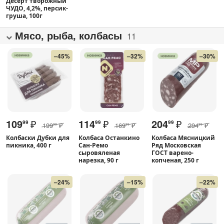
Десерт творожный
ЧУДО, 4,2%, персик-
груша, 100г
Мясо, рыба, колбасы
11
–45%
–32%
–30%
109
₽
114
₽
204
₽
99
99
99
199
₽
169
₽
294
₽
99
99
99
Колбаски Дубки для
Колбаса Останкино
Колбаса Мясницкий
пикника, 400 г
Сан-Ремо
Ряд Московская
сыровяленая
ГОСТ варено-
нарезка, 90 г
копченая, 250 г
–24%
–15%
–22%