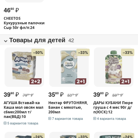
46
₽
80
CHEETOS
Кукурузные палочки
Сыр 50г фл/п:24
Товары для детей
42
–50%
–33%
–33%
39
₽
35
₽
39
₽
90
80
80
79
₽
53
₽
59
₽
80
70
70
АГУША Вставай-ка
Нектар ФРУТОНЯНЯ,
ДАРЫ КУБАНИ Пюре
Каша мол овсян мал
Банан с мякотью,
груша с 4 мес 90г д/
с6мес200мл т/
200мл
п(ЮСК):12
пак(ВБД):10
7 вариантов товара
4 варианта товара
5 вариантов товара
–24%
–33%
–24%