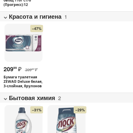
овощ 110г ст/б
(Прогресс):12
Красота и гигиена
1
–47%
209
₽
99
399
₽
99
Бумага туалетная
ZEWA® Deluxe белая,
3-слойная, 8рулонов
Бытовая химия
2
–31%
–29%