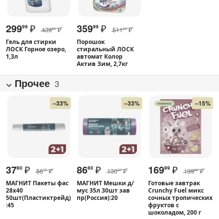
299
₽
359
₽
99
99
439
₽
511
₽
99
49
Гель для стирки
Порошок
ЛОСК Горное озеро,
стиральный ЛОСК
1,3л
автомат Колор
Актив Зим, 2,7кг
Прочее
3
–33%
–33%
–15%
37
₽
86
₽
169
₽
80
80
99
56
₽
130
₽
199
₽
70
20
99
МАГНИТ Пакеты фас
МАГНИТ Мешки д/
Готовые завтрак
28х40
мус 35л 30шт зав
Crunchy Fuel микс
50шт(Пластиктрейд)
пр(Россия):20
сочных тропических
:45
фруктов с
шоколадом, 200 г