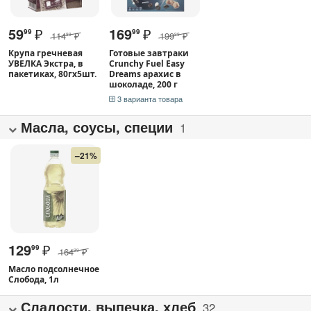
59
₽
169
₽
99
99
114
₽
199
₽
99
99
Крупа гречневая
Готовые завтраки
УВЕЛКА Экстра, в
Crunchy Fuel Easy
пакетиках, 80гx5шт.
Dreams арахис в
шоколаде, 200 г
3 варианта товара
Масла, соусы, специи
1
–21%
129
₽
99
164
₽
99
Масло подсолнечное
Слобода, 1л
Сладости, выпечка, хлеб
32