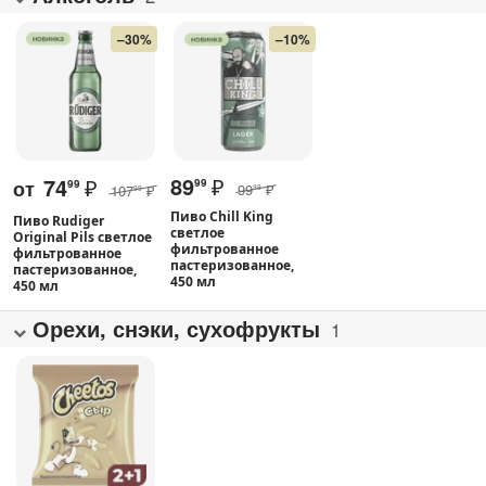
–30%
–10%
89
₽
74
₽
от
99
99
99
₽
107
₽
99
99
Пиво Chill King
Пиво Rudiger
светлое
Original Pils светлое
фильтрованное
фильтрованное
пастеризованное,
пастеризованное,
450 мл
450 мл
Орехи, снэки, сухофрукты
1