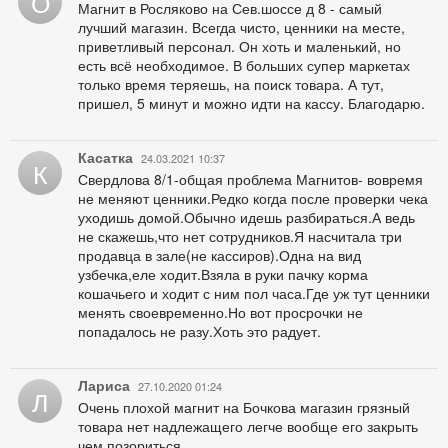
О
Магнит в Росляково на Сев.шоссе д 8 - самый
лучший магазин. Всегда чисто, ценники на месте,
приветливый персонал. Он хоть и маленький, но
есть всё необходимое. В больших супер маркетах
только время теряешь, на поиск товара. А тут,
пришел, 5 минут и можно идти на кассу. Благодарю.
Касатка
24.03.2021 10:37
К
Свердлова 8/1-общая проблема Магнитов- вовремя
не меняют ценники.Редко когда после проверки чека
уходишь домой.Обычно идешь разбираться.А ведь
не скажешь,что нет сотрудников.Я насчитала три
продавца в зале(не кассиров).Одна на вид
узбечка,еле ходит.Взяла в руки пачку корма
кошачьего и ходит с ним пол часа.Где уж тут ценники
менять своевременно.Но вот просрочки не
попадалось не разу.Хоть это радует.
Лариса
27.10.2020 01:24
Л
Очень плохой магнит на Бочкова магазин грязный
товара нет надлежащего легче вообще его закрыть
чем позориться