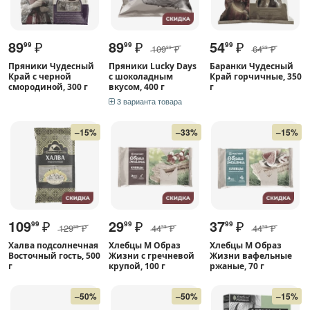
89
₽
89
₽
54
₽
99
99
99
109
₽
64
₽
99
99
Пряники Чудесный
Пряники Lucky Days
Баранки Чудесный
Край с черной
с шоколадным
Край горчичные, 350
смородиной, 300 г
вкусом, 400 г
г
3 варианта товара
–15%
–33%
–15%
109
₽
29
₽
37
₽
99
99
99
129
₽
44
₽
44
₽
99
99
99
Халва подсолнечная
Хлебцы М Образ
Хлебцы М Образ
Восточный гость, 500
Жизни с гречневой
Жизни вафельные
г
крупой, 100 г
ржаные, 70 г
–50%
–50%
–15%