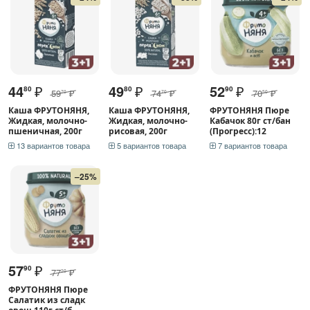
44
₽
49
₽
52
₽
80
80
90
59
₽
74
₽
70
₽
70
70
50
Каша ФРУТОНЯНЯ,
Каша ФРУТОНЯНЯ,
ФРУТОНЯНЯ Пюре
Жидкая, молочно-
Жидкая, молочно-
Кабачок 80г ст/бан
пшеничная, 200г
рисовая, 200г
(Прогресс):12
13 вариантов товара
5 вариантов товара
7 вариантов товара
–25%
57
₽
90
77
₽
20
ФРУТОНЯНЯ Пюре
Салатик из сладк