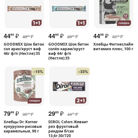
44
₽
44
₽
44
₽
90
90
99
89
₽
89
₽
53
₽
80
80
19
GOODMIX Шок батон
GOODMIX Шок батон
Хлебцы Фитнеслайн
сол арах/хруст ваф
солён карам/хруст
витамин плюс, 100 г
46г ф/п (Нестле):35
ваф 44г ф/п
(Нестле):35
–15%
–33%
79
₽
29
₽
99
80
95
₽
44
₽
19
70
Хлебцы Dr. Korner
DIROL Colors Жеваат
кукурузно-рисовые
рез фруктовый
карамельные, 90 г
рандом б/сах
13,6г:30/720