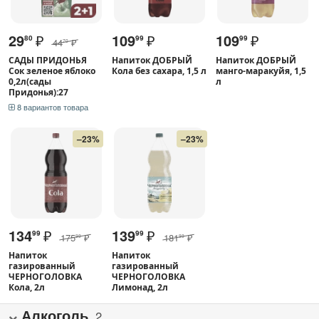
29
₽
109
₽
109
₽
80
99
99
44
₽
70
САДЫ ПРИДОНЬЯ
Напиток ДОБРЫЙ
Напиток ДОБРЫЙ
Сок зеленое яблоко
Кола без сахара, 1,5 л
манго-маракуйя, 1,5
0,2л(сады
л
Придонья):27
8 вариантов товара
–23%
–23%
134
₽
139
₽
99
99
175
₽
181
₽
99
99
Напиток
Напиток
газированный
газированный
ЧЕРНОГОЛОВКА
ЧЕРНОГОЛОВКА
Кола, 2л
Лимонад, 2л
Алкоголь
2