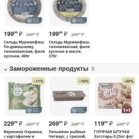
199
₽
199
₽
99
99
249
₽
249
₽
99
99
Сельдь Мурманфиш
Сельдь Мурманфиш,
По-домашнему,
тихоокеанская, филе
тихоокеанская, филе
кусочки в масле,
кусочки, 400г
370г
Замороженные продукты
5
–11%
–10%
–50%
229
₽
269
₽
119
₽
99
99
90
259
₽
299
₽
239
₽
99
99
80
Вареники Окраина,
Пельмени рыбные
ГОРЯЧАЯ ШТУЧКА
с картофелем и
Четверг, с треской,
Хотстеры 0,25кг фл/