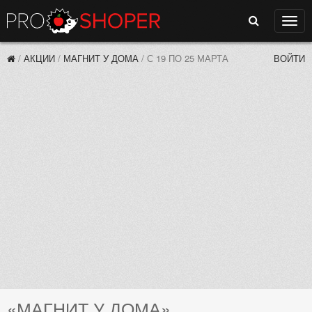
Поиск
Нави
/
АКЦИИ
/
МАГНИТ У ДОМА
/
С 19 ПО 25 МАРТА
ВОЙТИ
«МАГНИТ У ДОМА»