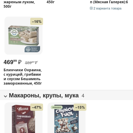
жареным луком,
450г
п (Мясная Галерея):6
500г
2 варианта товара
–16%
469
₽
99
559
₽
99
Блинчики Окраина,
с курицей, грибами
и соусом Бешамель
замороженные, 450г
Макароны, крупы, мука
4
–47%
–15%