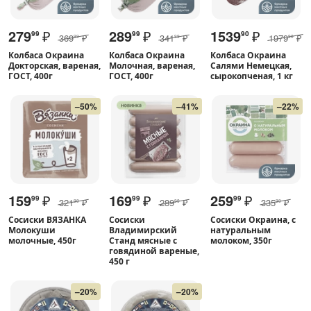
279
₽
289
₽
1539
₽
99
99
90
369
₽
341
₽
1979
₽
99
99
90
Колбаса Окраина
Колбаса Окраина
Колбаса Окраина
Докторская, вареная,
Молочная, вареная,
Салями Немецкая,
ГОСТ, 400г
ГОСТ, 400г
сырокопченая, 1 кг
–50%
–41%
–22%
159
₽
169
₽
259
₽
99
99
99
321
₽
289
₽
335
₽
99
99
99
Сосиски ВЯЗАНКА
Сосиски
Сосиски Окраина, с
Молокуши
Владимирский
натуральным
молочные, 450г
Станд мясные с
молоком, 350г
говядиной вареные,
450 г
–20%
–20%