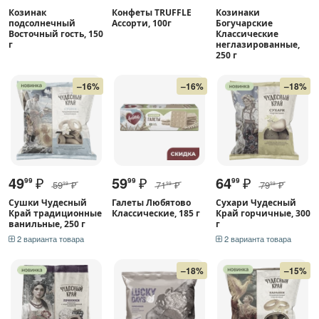
Козинак
Конфеты TRUFFLE
Козинаки
подсолнечный
Ассорти, 100г
Богучарские
Восточный гость, 150
Классические
г
неглазированные,
250 г
–16%
–16%
–18%
49
₽
59
₽
64
₽
99
99
99
59
₽
71
₽
79
₽
99
99
99
Сушки Чудесный
Галеты Любятово
Сухари Чудесный
Край традиционные
Классические, 185 г
Край горчичные, 300
ванильные, 250 г
г
2 варианта товара
2 варианта товара
–18%
–15%