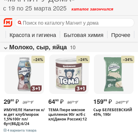
с 19 по 25 марта 2025
каталог закончился
й
Красота и гигиена
Бытовая химия
Прочее
Молоко, сыр, яйца
10
–24%
–24%
–34%
29
₽
64
₽
159
₽
80
90
99
39
₽
86
₽
245
₽
70
50
99
ИМУНЕЛЕ Напиток к/
ТЕМА Пюре мясное
Сыр БЕЛЕБЕЕВСКИЙ
м дет клуб/морож
цыпленок 90г ж/б с
45%, 190г
1,5%100г пл/
кл(Данон Россия):12
бут(ВБД):6/24
4 варианта товара