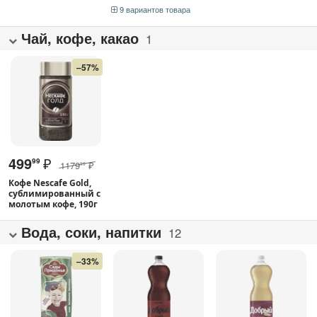
9 вариантов товара
Чай, кофе, какао
1
–57%
499
₽
99
1179
₽
99
Кофе Nescafe Gold,
сублимированный с
молотым кофе, 190г
Вода, соки, напитки
12
–33%