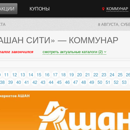
АКЦИИ
КУПОНЫ
КОММУНАР
СТА
8 АВГУСТА, СУБ
АШАН СИТИ»
— КОММУНАР
талог закончился
смотреть актуальные каталоги (2)
0
11
12
13
14
15
16
17
18
19
20
21
22
23
24
25
2
38
39
40
41
42
43
44
45
46
47
48
49
50
51
52
53