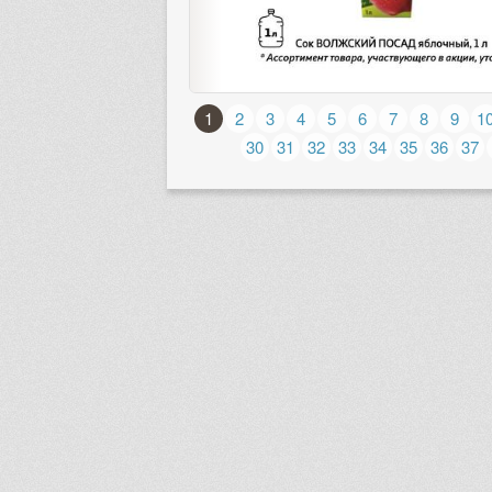
1
2
3
4
5
6
7
8
9
1
30
31
32
33
34
35
36
37