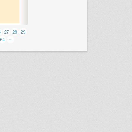
6
27
28
29
...
54