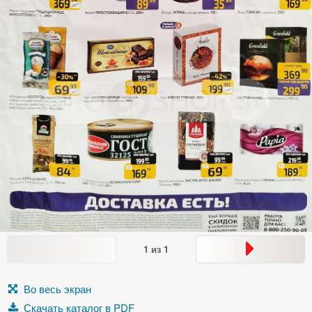
1
из
1
Во весь экран
Скачать каталог в PDF