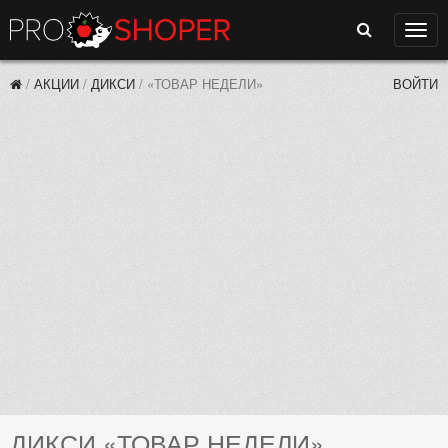
Поиск
Нави
/
АКЦИИ
/
ДИКСИ
/
«ТОВАР НЕДЕЛИ»
ВОЙТИ
ДИКСИ «ТОВАР НЕДЕЛИ»