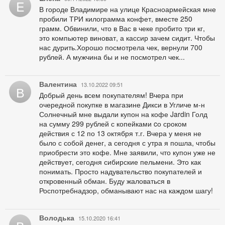
E
В городе Владимире на улице Красноармейская мне
пробили ТРИ килограмма конфет, вместе 250
грамм. Обвинили, что в Вас в чеке пробито три кг,
это компьютер виноват, а кассир зачем сидит. Чтобы
нас дурить.Хорошо посмотрела чек, вернули 700
рублей. А мужчина бы и не посмотрел чек...
Валентина
13.10.2022 09:51
В
Добрый день всем покупателям! Вчера при
очередной покупке в магазине Дикси в Угличе м-н
Солнечный мне выдали купон на кофе Jardin Голд
на сумму 299 рублей с копейками cо сроком
действия с 12 по 13 октября т.г. Вчера у меня не
было с собой денег, а сегодня с утра я пошла, чтобы
приобрести это кофе. Мне заявили, что купон уже не
действует, сегодня сибирские пельмени. Это как
понимать. Просто надувательство покупателей и
откровенный обман. Буду жаловаться в
Роспотребнадзор, обманывают нас на каждом шагу!
Володька
15.10.2020 16:41