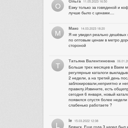
Ольга
11.05.2023 16:50
О
Езжу только за говядиной и ко
лучше было с ценами....
Макс
14.03.2023 18:20
М
Я не увидел реально дешёвых 
по оптовым ценам в метро дор
стороной
Татьяна Валентиновна
06.01.2
Т
Больше трех месяцев в Ваем маг
регулярные каталоги выкладыв
2 недели, а на третий день пос
заблокировали,неприятно и неп
правилу.Извините, есть общепр
сегодня 6 января, новый каталог
появился спустя более недели 
слабенько работаете ?
le
15.03.2022 12:38
L
Брянск. Еще года 3 назад был 