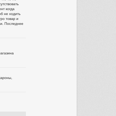
сутствовать
ент когда
об не ходить
тро товар и
али. Последнее
магазина
кароны,