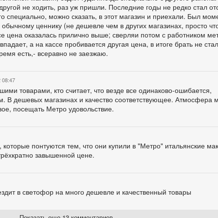
в другой не ходить, раз уж пришли. Последние годы не редко стал от
ого специально, можно сказать, в этот магазин и приехали. Был мом
о обычному ценнику (не дешевле чем в других магазинах, просто чт
ссе цена оказалась прилично выше; сверляи потом с работником ме
впадает, а на кассе пробивается другая цена, в итоге брать не ст
ремя есть,- всеравно не заезжаю.
 08:47
ими товарами, кто считает, что везде все одинаково-ошибается,
м. В дешевых магазинах и качество соответствующее. Атмосфера 
ое, посещать Метро удовольствие.
, которые понтуются тем, что они купили в "Метро" итальянские ма
трёхкратно завышенной цене.
ездит в светофор на много дешевле и качественный товары
Показать еще 13 комментариев