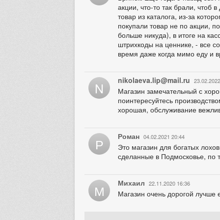
акции, что-то так брали, чтоб 
товар из каталога, из-за котор
покупали товар не по акции, п
больше никуда), в итоге на ка
штрихкоды на ценнике, - все со
время даже когда мимо еду и в
nikolaeva.lip@mail.ru
23.02.2022
N
Магазин замечательный с хорош
поинтересуйтесь производство
хорошая, обслуживание вежлив
Роман
04.02.2021 20:44
Р
Это магазин для богатых лохов
сделанные в Подмосковье, по 
Михаил
22.11.2020 16:36
М
Магазин очень дорогой лучше 