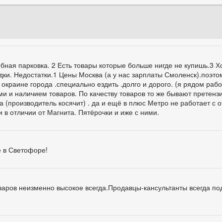
бная парковка. 2 Есть товары которые больше нигде не купишь.3 
дки. Недостатки.1 Цены Москва (а у нас зарплаты Смоленск).поэто
 окраине города .специально ездить .долго и дорого. (я рядом раб
и и наличием товаров. По качеству товаров то же бывают претенз
на (производитель косячит) . да и ещё в плюс Метро не работает с 
в отличии от Магнита. Пятёрочки и иже с ними.
е в Светофоре!
варов неизменно высокое всегда.Продавцы-кансультанты всегда по