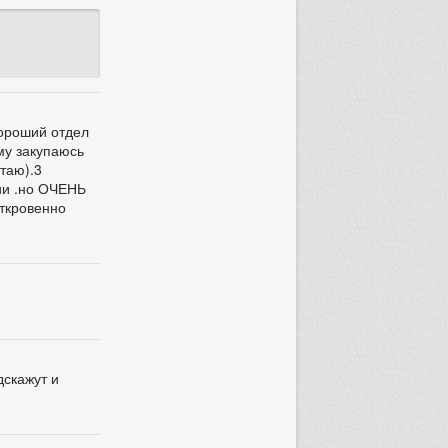
Хороший отдел
му закупаюсь
отаю).3
ии .но ОЧЕНЬ
откровенно
дскажут и