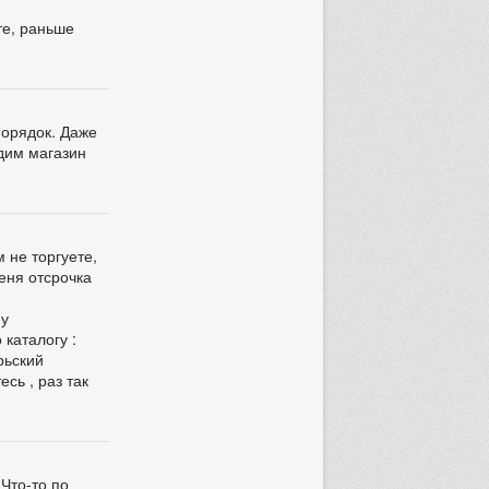
те, раньше
порядок. Даже
дим магазин
м не торгуете,
еня отсрочка
му
каталогу :
брьский
сь , раз так
 Что-то по