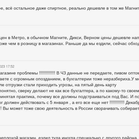
фе, всё остальное даже спиртное, реально дешевле в том же Магни
цен в Метро, в обычном Магните, Дикси, Верном цены дешевле на
оже чем в розницу в магазинах. Раньше да мы ездили, сейчас обхо
023 17:52
азине проблемы !!!!!!!!!!!!! В ЧЗ данные не передаете, пивом опто
аете с огромным опозданием, в бухгалтерии тоже неразбериха.У м
ле отгрузки стали приходить угрозы, на пятый день карту
онятно, сверку делают не как все бухгалтера, а по какому-то свое
инятая практика, почему все должны подстраиваться под Вас. И по 
 должен действовать с 5 января , а его все еще нет !!!!!!!!!!!! Дека
! Вы может тоже свою деятельность в России сворачивать собираете
неплохой магазин, ездил туда иногда специально с другого района.