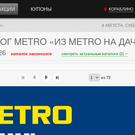
АКЦИИ
КУПОНЫ
КОРАБЛИНО
!»
8 АВГУСТА, СУБ
ОГ
METRO «ИЗ METRO НА ДАЧ
26
каталог закончился
смотреть актуальные каталоги (2)
из
72