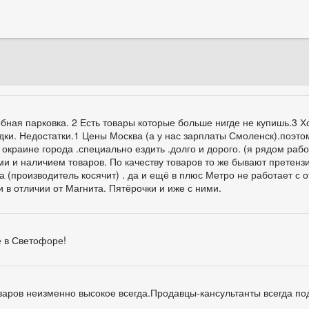
бная парковка. 2 Есть товары которые больше нигде не купишь.3 
дки. Недостатки.1 Цены Москва (а у нас зарплаты Смоленск).поэто
 окраине города .специально ездить .долго и дорого. (я рядом раб
и и наличием товаров. По качеству товаров то же бывают претенз
на (производитель косячит) . да и ещё в плюс Метро не работает с 
в отличии от Магнита. Пятёрочки и иже с ними.
е в Светофоре!
варов неизменно высокое всегда.Продавцы-кансультанты всегда по