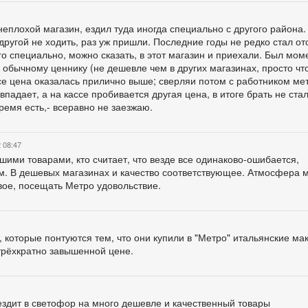
неплохой магазин, ездил туда иногда специально с другого района.
в другой не ходить, раз уж пришли. Последние годы не редко стал от
ого специально, можно сказать, в этот магазин и приехали. Был мом
о обычному ценнику (не дешевле чем в других магазинах, просто чт
ссе цена оказалась прилично выше; сверляи потом с работником ме
впадает, а на кассе пробивается другая цена, в итоге брать не ст
ремя есть,- всеравно не заезжаю.
 08:47
ими товарами, кто считает, что везде все одинаково-ошибается,
м. В дешевых магазинах и качество соответствующее. Атмосфера 
ое, посещать Метро удовольствие.
, которые понтуются тем, что они купили в "Метро" итальянские ма
трёхкратно завышенной цене.
ездит в светофор на много дешевле и качественный товары