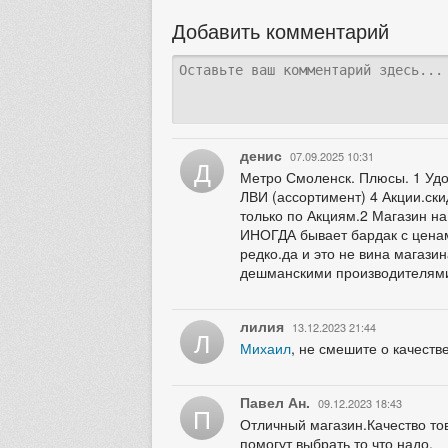
Добавить комментарий
денис
07.09.2025 10:31
Д
Метро Смоленск. Плюсы. 1 Удо
ЛВИ (ассортимент) 4 Акции.ски
только по Акциям.2 Магазин на
ИНОГДА бывает бардак с ценам
редко.да и это не вина магази
дешманскими производителями 
лилия
13.12.2023 21:44
Л
Михаил
, не смешите о качеств
Павел Ан.
09.12.2023 18:43
П
Отличный магазин.Качество то
помогут выбрать то что надо.