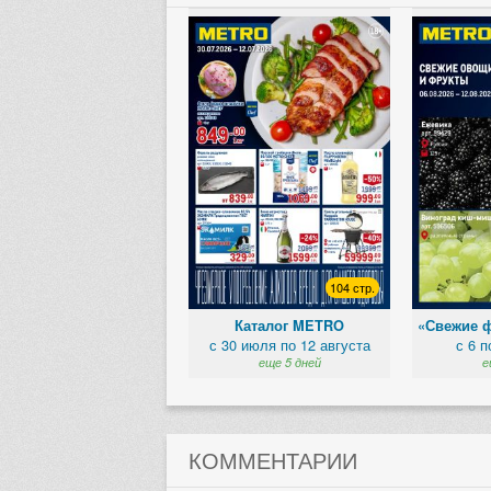
104 стр.
Каталог METRO
«Свежие 
с 30 июля по 12 августа
с 6 п
еще 5 дней
е
КОММЕНТАРИИ