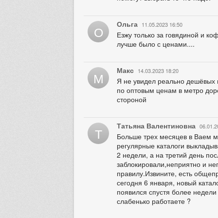
Ольга
11.05.2023 16:50
О
Езжу только за говядиной и ко
лучше было с ценами....
Макс
14.03.2023 18:20
М
Я не увидел реально дешёвых 
по оптовым ценам в метро дор
стороной
Татьяна Валентиновна
06.01.2
Т
Больше трех месяцев в Ваем маг
регулярные каталоги выкладыв
2 недели, а на третий день пос
заблокировали,неприятно и неп
правилу.Извините, есть общепр
сегодня 6 января, новый каталог
появился спустя более недели 
слабенько работаете ?