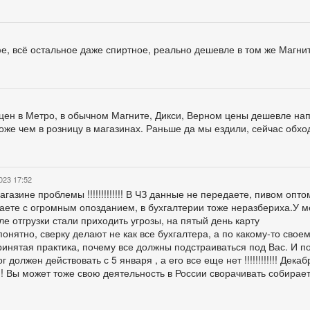
фе, всё остальное даже спиртное, реально дешевле в том же Магни
цен в Метро, в обычном Магните, Дикси, Верном цены дешевле на
оже чем в розницу в магазинах. Раньше да мы ездили, сейчас обхо
023 17:52
азине проблемы !!!!!!!!!!!!! В ЧЗ данные не передаете, пивом опто
аете с огромным опозданием, в бухгалтерии тоже неразбериха.У м
ле отгрузки стали приходить угрозы, на пятый день карту
онятно, сверку делают не как все бухгалтера, а по какому-то свое
инятая практика, почему все должны подстраиваться под Вас. И по 
 должен действовать с 5 января , а его все еще нет !!!!!!!!!!!! Дека
! Вы может тоже свою деятельность в России сворачивать собираете