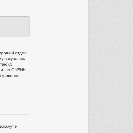
Хороший отдел
му закупаюсь
отаю).3
ии .но ОЧЕНЬ
откровенно
дскажут и