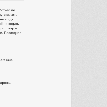
 Что-то по
сутствовать
ент когда
об не ходить
тро товар и
али. Последнее
магазина
кароны,