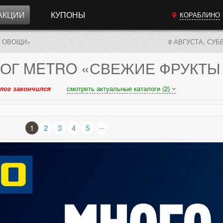
АКЦИИ
КУПОНЫ
КОРАБЛИНО
И ОВОЩИ»
8 АВГУСТА, СУБ
ОГ
METRO «СВЕЖИЕ ФРУКТЫ
лог закончился
смотреть актуальные каталоги (2)
...
1
2
3
4
5