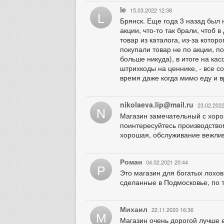
le
15.03.2022 12:38
L
Брянск. Еще года 3 назад был 
акции, что-то так брали, чтоб 
товар из каталога, из-за котор
покупали товар не по акции, п
больше никуда), в итоге на ка
штрихкоды на ценнике, - все со
время даже когда мимо еду и в
nikolaeva.lip@mail.ru
23.02.2022
N
Магазин замечательный с хорош
поинтересуйтесь производство
хорошая, обслуживание вежлив
Роман
04.02.2021 20:44
Р
Это магазин для богатых лохов
сделанные в Подмосковье, по 
Михаил
22.11.2020 16:36
М
Магазин очень дорогой лучше 