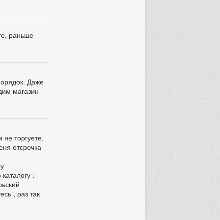
те, раньше
порядок. Даже
дим магазин
м не торгуете,
еня отсрочка
му
каталогу :
брьский
сь , раз так