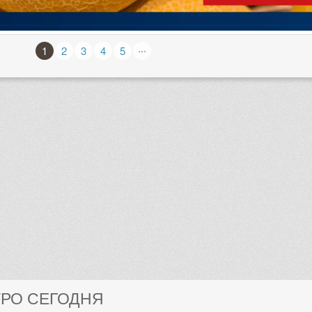
...
1
2
3
4
5
ТРО СЕГОДНЯ