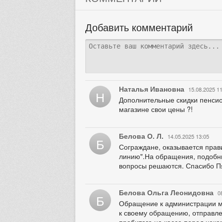
Добавить комментарий
Наталья Ивановна
15.08.2025 1
Н
Дополнительные скидки пенсио
магазине свои цены ?!
Белова О. Л.
14.05.2025 13:05
Б
Сограждане, оказывается прав
линию".На обращения, подобны
вопросы решаются. Спасибо Пя
Белова Ольга Леонидовна
0
Б
Обращение к администрации ма
к своему обращению, отправле
пробитого на кассе перед чеко