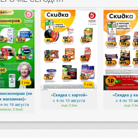
1 стр.
1 стр.
пенсионерам (не
«Скидка с картой»
«Скидка у к
х магазинах)»
с 4 по 10 августа
с 4 по 10 а
я по 19 августа
еще 3 дня
еще 3 дн
неделя, 5 дней