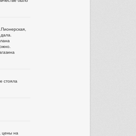
.Пионерская,
 дала.
елана
ожно.
агазина
ке стояла
, цены на