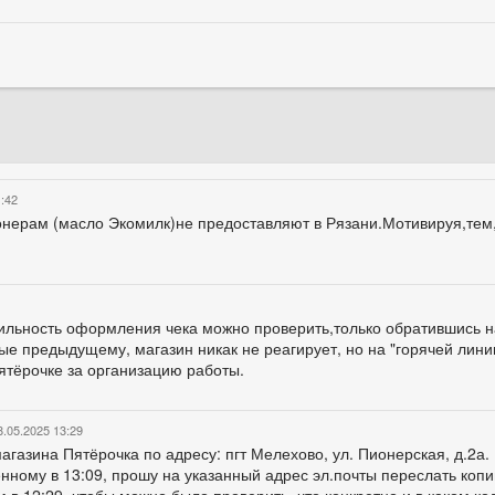
1:42
нерам (масло Экомилк)не предоставляют в Рязани.Мотивируя,тем,
ильность оформления чека можно проверить,только обратившись н
е предыдущему, магазин никак не реагирует, но на "горячей лини
тёрочке за организацию работы.
8.05.2025 13:29
газина Пятёрочка по адресу: пгт Мелехово, ул. Пионерская, д.2а.
нному в 13:09, прошу на указанный адрес эл.почты переслать копи
м в 12:29, чтобы можно было проверить, что конкретно и в каком к