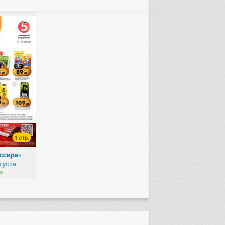
1 стр.
ассира»
вгуста
я