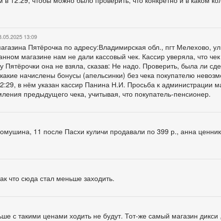
8.05.2025 13:09
газина Пятёрочка по адресу:Владимирская обл., пгт Мелехово, ул
азанном магазине нам не дали кассовый чек. Кассир уверяла, что чек
у Пятёрочки она не взяла, сказав: Не надо. Проверить, была ли сд
 какие начислены бонусы (апельсинки) без чека покупателю невозм
2:29, в нём указан кассир Панина Н.И. Просьба к администрации м
ления предыдущего чека, учитывая, что покупатель-пенсионер.
 Фомушина, 11 после Пасхи куличи продавали по 399 р., анна ценни
так что сюда стал меньше заходить.
льше с такими ценами ходить не будут. Тот-же самый магазин дикси 