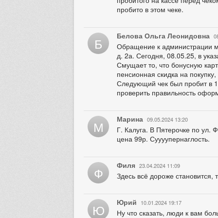
пробито в этом чеке.
Белова Ольга Леонидовна
0
Б
Обращение к администрации ма
д. 2а. Сегодня, 08.05.25, в ук
Смущает то, что бонусную карт
пенсионная скидка на покупку,
Следующий чек был пробит в 1
проверить правильность оформ
Марина
09.05.2024 13:20
М
Г. Калуга. В Пятерочке по ул.
цена 99р. Суууупернаглость.
Филя
23.04.2024 11:09
Ф
Здесь всё дороже становится, 
Юрий
10.01.2024 19:17
Ю
Ну что сказать, люди к вам бо